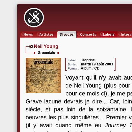
News
Artistes
Oeuvres
Concerts
Labels
Inter
Neil Young
Greendale
Reprise
Label :
mardi 19 août 2003
Sortie :
Album / CD
Format :
Voyant qu'il n'y avait au
de Neil Young (plus pou
pour ce mois ci), je me p
Grave lacune devrais je dire... Car, lo
siècle, et pas loin de la soixantaine,
oeuvres les plus singulières... Premier 
(il y avait quand même eu
Journey 