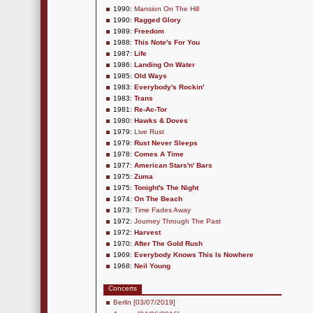
1990:
Mansion On The Hill
1990:
Ragged Glory
1989:
Freedom
1988:
This Note's For You
1987:
Life
1986:
Landing On Water
1985:
Old Ways
1983:
Everybody's Rockin'
1983:
Trans
1981:
Re-Ac-Tor
1980:
Hawks & Doves
1979:
Live Rust
1979:
Rust Never Sleeps
1978:
Comes A Time
1977:
American Stars'n' Bars
1975:
Zuma
1975:
Tonight's The Night
1974:
On The Beach
1973:
Time Fades Away
1972:
Journey Through The Past
1972:
Harvest
1970:
After The Gold Rush
1969:
Everybody Knows This Is Nowhere
1968:
Neil Young
Concerts
Berlin [03/07/2019]