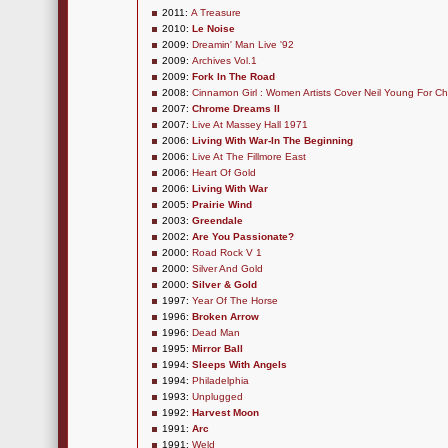
2011:
A Treasure
2010:
Le Noise
2009:
Dreamin' Man Live '92
2009:
Archives Vol.1
2009:
Fork In The Road
2008:
Cinnamon Girl : Women Artists Cover Neil Young For Ch
2007:
Chrome Dreams II
2007:
Live At Massey Hall 1971
2006:
Living With War-In The Beginning
2006:
Live At The Fillmore East
2006:
Heart Of Gold
2006:
Living With War
2005:
Prairie Wind
2003:
Greendale
2002:
Are You Passionate?
2000:
Road Rock V 1
2000:
Silver And Gold
2000:
Silver & Gold
1997:
Year Of The Horse
1996:
Broken Arrow
1996:
Dead Man
1995:
Mirror Ball
1994:
Sleeps With Angels
1994:
Philadelphia
1993:
Unplugged
1992:
Harvest Moon
1991:
Arc
1991:
Weld