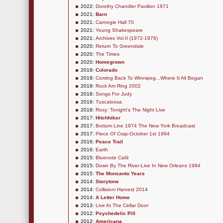
2022:
Dorothy Chandler Pavilion 1971
2021:
Barn
2021:
Carnegie Hall 70
2021:
Young Shakespeare
2021:
Archives Vol.II (1972-1976)
2020:
Return To Greendale
2020:
The Times
2020:
Homegrown
2019:
Colorado
2019:
Coming Back To Winnipeg...Where It All Began
2019:
Rock Am Ring 2002
2018:
Songs For Judy
2018:
Tuscaloosa
2018:
Roxy: Tonight's The Night Live
2017:
Hitchhiker
2017:
Bottom Line 1974 The New York Broadcast
2017:
Piece Of Crap-October 1st 1994
2016:
Peace Trail
2016:
Earth
2015:
Bluenote Café
2015:
Down By The River-Live In New Orleans 1994
2015:
The Monsanto Years
2014:
Storytone
2014:
Collisioni Harvest 2014
2014:
A Letter Home
2013:
Live At The Cellar Door
2012:
Psychedelic Pill
2012:
Americana