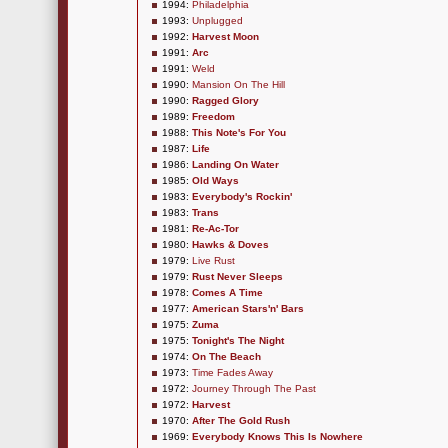
1994:
Philadelphia
1993:
Unplugged
1992:
Harvest Moon
1991:
Arc
1991:
Weld
1990:
Mansion On The Hill
1990:
Ragged Glory
1989:
Freedom
1988:
This Note's For You
1987:
Life
1986:
Landing On Water
1985:
Old Ways
1983:
Everybody's Rockin'
1983:
Trans
1981:
Re-Ac-Tor
1980:
Hawks & Doves
1979:
Live Rust
1979:
Rust Never Sleeps
1978:
Comes A Time
1977:
American Stars'n' Bars
1975:
Zuma
1975:
Tonight's The Night
1974:
On The Beach
1973:
Time Fades Away
1972:
Journey Through The Past
1972:
Harvest
1970:
After The Gold Rush
1969:
Everybody Knows This Is Nowhere