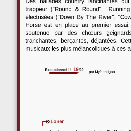
Des ballades country lancinantes qu
trappeur ("Round & Round", "Running
électrisées ("Down By The River", "Cowg
Horse est en place au premier essai:
soutenue par des chœurs geignards
tranchantes, berçantes, déjantées. Cett
musicaux les plus mélancoliques à ces a
19
Exceptionnel ! !
/20
par
Myfriendgoo
Loner