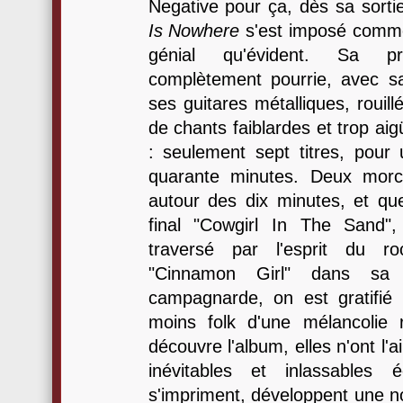
Negative pour ça, dès sa sort
Is Nowhere
s'est imposé comme
génial qu'évident. Sa prod
complètement pourrie, avec sa
ses guitares métalliques, rouil
de chants faiblardes et trop ai
: seulement sept titres, pour
quarante minutes. Deux morc
autour des dix minutes, et qu
final "Cowgirl In The Sand"
traversé par l'esprit du r
"Cinnamon Girl" dans sa f
campagnarde, on est gratifié
moins folk d'une mélancolie
découvre l'album, elles n'ont l'ai
inévitables et inlassables é
s'impriment, développent une no