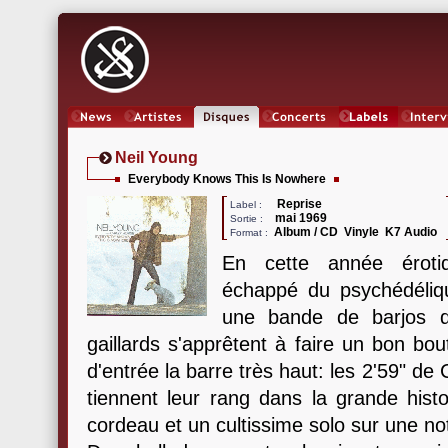
News
Artistes
Oeuvres
Concerts
Labels
Inter
Neil Young
Everybody Knows This Is Nowhere
Reprise
Label :
mai 1969
Sortie :
Album / CD Vinyle K7 Audio
Format :
En cette année éroti
échappé du psychédéliqu
une bande de barjos qu
gaillards s'apprêtent à faire un bon bo
d'entrée la barre très haut: les 2'59" de
tiennent leur rang dans la grande histoi
cordeau et un cultissime solo sur une no