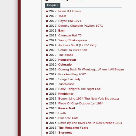
Disques
2022:
Noise & Flowers
2022:
Toast
2022:
Royce Hall 1971
2022:
Dorothy Chandler Pavilion 1971
2021:
Barn
2021:
Carnegie Hall 70
2021:
Young Shakespeare
2021:
Archives Vol.II (1972-1976)
2020:
Return To Greendale
2020:
The Times
2020:
Homegrown
2019:
Colorado
2019:
Coming Back To Winnipeg...Where It All Began
2019:
Rock Am Ring 2002
2018:
Songs For Judy
2018:
Tuscaloosa
2018:
Roxy: Tonight's The Night Live
2017:
Hitchhiker
2017:
Bottom Line 1974 The New York Broadcast
2017:
Piece Of Crap-October 1st 1994
2016:
Peace Trail
2016:
Earth
2015:
Bluenote Café
2015:
Down By The River-Live In New Orleans 1994
2015:
The Monsanto Years
2014:
Storytone