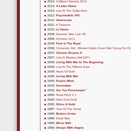
2014:
Collisioni Harvest 2014
2014:
A Letter Home
2013:
Live At The Cellar Door
2012:
Psychedelic Pill
2012:
Americana
2011:
A Treasure
2010:
Le Noise
2009:
Dreamin' Man Live '92
2009:
Archives Vol.1
2009:
Fork In The Road
2008:
Cinnamon Girl : Women Artists Cover Neil Young For Ch
2007:
Chrome Dreams II
2007:
Live At Massey Hall 1971
2006:
Living With War-In The Beginning
2006:
Live At The Fillmore East
2006:
Heart Of Gold
2006:
Living With War
2005:
Prairie Wind
2003:
Greendale
2002:
Are You Passionate?
2000:
Road Rock V 1
2000:
Silver And Gold
2000:
Silver & Gold
1997:
Year Of The Horse
1996:
Broken Arrow
1996:
Dead Man
1995:
Mirror Ball
1994:
Sleeps With Angels