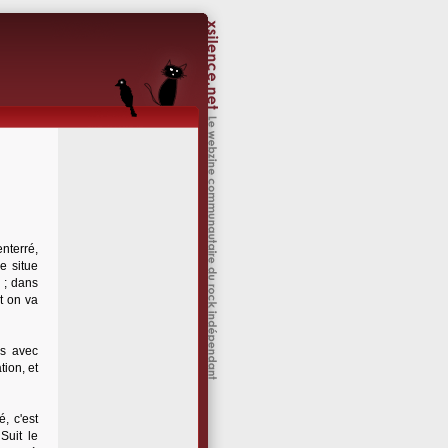
nterré,
e situe
; dans
 on va
és avec
ion, et
, c'est
 Suit le