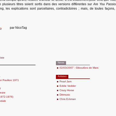
 plusieurs titres soient sortis dans des versions différentes sur
Are You Passio
 les explications sont parcellaires, contradictoires ; mais, de toutes façons,
par
NicoTag
tiste
News
02/03/2007 : Giboulées de Mars
1
Artistes
r Pavilion 1971
Pearl Jam
Eddie Vedder
0
Crazy Horse
eare
Dirtmusic
 (1972-1976)
Chris Eckman
ndale