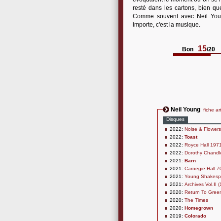
resté dans les cartons, bien que
Comme souvent avec Neil Young,
importe, c'est la musique.
15
Bon
/20
Neil Young
fiche ar
Disques
2022:
Noise & Flowers
2022:
Toast
2022:
Royce Hall 197
2022:
Dorothy Chandle
2021:
Barn
2021:
Carnegie Hall 7
2021:
Young Shakesp
2021:
Archives Vol.II
2020:
Return To Gree
2020:
The Times
2020:
Homegrown
2019:
Colorado