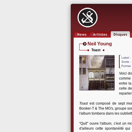
News
Artistes
Oeuvres
Neil Young
Toast
Label
Sortie 
Format 
Voici d
comm
entre l
celle d
reparler
Toast
est composé de sept morc
Booker-T & The MG's, groupe soul
l'album tombera dans les oubliett
"Quit" ouvre l'album, c'est un 
d'ailleurs cette spontanéité q