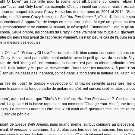
t Of Love", un titre taillé pour la scène, gros riff, batterie qui cogne, refrain f
ue "Love and Only Love" par exemple. C'est un inédit sur disque, mais il est co
été joué un paquet fois avec Crazy Horse lors des tournées de 2001 et 2014. "Goi
roche, et déjà avec Crazy Horse, sur
Are You Passionate ?
, c'était d'ailleurs le seu
qui continuait à apparaître de temps en temps sur scène. Malgré un rythme souten
u profondément triste comme le suivant, le désespéré "Timberline". L'orgue qu'on
chose. Seule ombre, les choeurs du Crazy Horse vraiment mal foutus qui gâchent
uter plusieurs fois avant de l'apprécier vraiment, c'est un peu le cas de l'album en 
 et à mesure des écoutes.
t Of Love", "Gateway Of Love" est un bel inédit bien connu sur scène. Là encore c
razy Horse, c'est particulièrement notable avec le petit groove du bassiste Bily 
lbum de Neil Young où l'on remarque la basse n'est pas un album ordinaire, c'est 
alé. Billy Talbot y fait preuve d'inventivité. Rares sont les morceaux, à part "Cor
où son jeu ne passe pas inaperçu, coincé dans le fond entre la batterie de Ralph Mo
au titre de
Toast
, le groupe y développe un climat de sérénité assez rare, les 
me le piano et la longue partie de guitare qui s'étirent sur ces sept minutes qui po
om", qui n'est autre que "She's A Healer" sur
Are You Passionate ?
. C'est une 
cal. La guitare et la basse rappellent par moments "Change Your Mind", une tromp
azzy. Le morceau aurait pu être mieux s'il avait duré quelques minutes, treize c'e
 C'est vite pénible.
 point de
Sleeps With Angels
, mais quand même, surtout comparé au précédent, 
uivant,
Greendale
le colérique. Il a dit plusieurs fois que les chansons, très perso
nd compte qu'une histoire d'amour se délite. C'est visiblement pour cela que
Toas