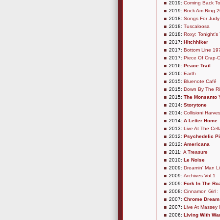
2019:
Coming Back To 
2019:
Rock Am Ring 
2018:
Songs For Judy
2018:
Tuscaloosa
2018:
Roxy: Tonight's
2017:
Hitchhiker
2017:
Bottom Line 19
2017:
Piece Of Crap-
2016:
Peace Trail
2016:
Earth
2015:
Bluenote Café
2015:
Down By The Ri
2015:
The Monsanto 
2014:
Storytone
2014:
Collisioni Harve
2014:
A Letter Home
2013:
Live At The Cell
2012:
Psychedelic Pi
2012:
Americana
2011:
A Treasure
2010:
Le Noise
2009:
Dreamin' Man Li
2009:
Archives Vol.1
2009:
Fork In The Ro
2008:
Cinnamon Girl :
2007:
Chrome Dreams
2007:
Live At Massey 
2006:
Living With Wa