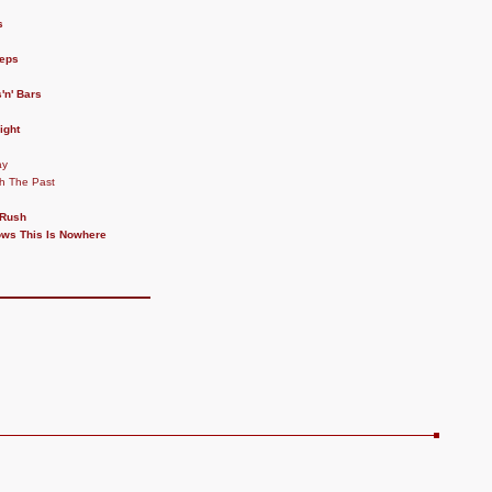
s
eeps
'n' Bars
ight
ay
h The Past
 Rush
ws This Is Nowhere