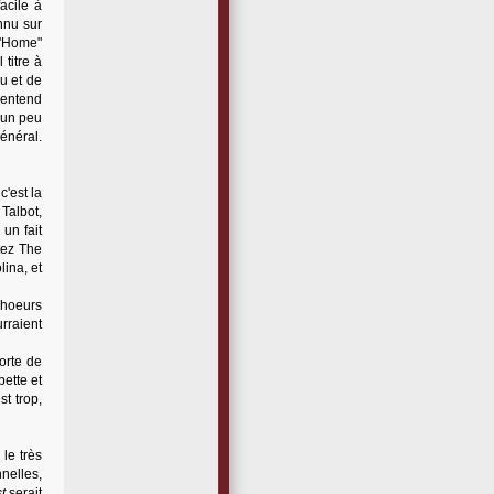
acile à
nnu sur
n'Home"
l titre à
u et de
 entend
 un peu
général.
'est la
Talbot,
un fait
tez The
lina, et
choeurs
urraient
sorte de
ette et
st trop,
le très
nnelles,
t
serait