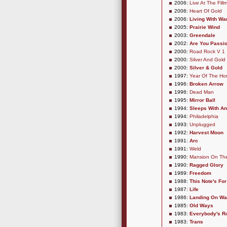
2006:
Live At The Fill
2006:
Heart Of Gold
2006:
Living With Wa
2005:
Prairie Wind
2003:
Greendale
2002:
Are You Passi
2000:
Road Rock V 1
2000:
Silver And Gold
2000:
Silver & Gold
1997:
Year Of The Ho
1996:
Broken Arrow
1996:
Dead Man
1995:
Mirror Ball
1994:
Sleeps With An
1994:
Philadelphia
1993:
Unplugged
1992:
Harvest Moon
1991:
Arc
1991:
Weld
1990:
Mansion On The 
1990:
Ragged Glory
1989:
Freedom
1988:
This Note's Fo
1987:
Life
1986:
Landing On Wa
1985:
Old Ways
1983:
Everybody's Ro
1983:
Trans