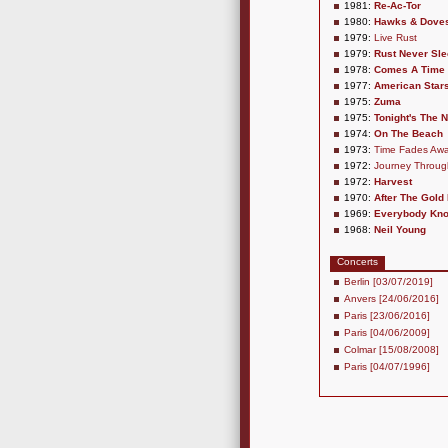
1981:
Re-Ac-Tor
1980:
Hawks & Dove
1979:
Live Rust
1979:
Rust Never Sl
1978:
Comes A Time
1977:
American Stars
1975:
Zuma
1975:
Tonight's The N
1974:
On The Beach
1973:
Time Fades Aw
1972:
Journey Throug
1972:
Harvest
1970:
After The Gold
1969:
Everybody Kno
1968:
Neil Young
Concerts
Berlin [03/07/2019]
Anvers [24/06/2016]
Paris [23/06/2016]
Paris [04/06/2009]
Colmar [15/08/2008]
Paris [04/07/1996]