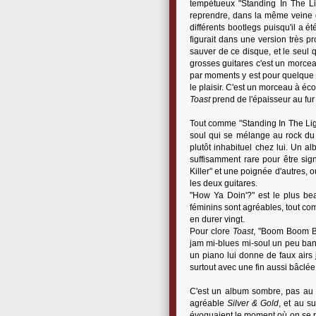
tempétueux "Standing In The Ligh
reprendre, dans la même veine q
différents bootlegs puisqu'il a 
figurait dans une version très p
sauver de ce disque, et le seul 
grosses guitares c'est un morcea
par moments y est pour quelque 
le plaisir. C'est un morceau à éco
Toast
prend de l'épaisseur au fur
Tout comme "Standing In The Ligh
soul qui se mélange au rock du C
plutôt inhabituel chez lui. Un a
suffisamment rare pour être sign
Killer" et une poignée d'autres, 
les deux guitares.
"How Ya Doin'?" est le plus be
féminins sont agréables, tout com
en durer vingt.
Pour clore
Toast
, "Boom Boom Bo
jam mi-blues mi-soul un peu ban
un piano lui donne de faux airs j
surtout avec une fin aussi bâclée.
C'est un album sombre, pas au
agréable
Silver & Gold
, et au s
évoquaient le moment où on se re