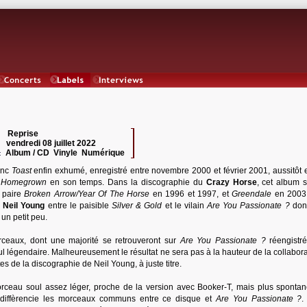
Concerts
Labels
Interviews
Reprise
 :
vendredi 08 juillet 2022
:
Album / CD Vinyle Numérique
:
onc
Toast
enfin exhumé, enregistré entre novembre 2000 et février 2001, aussitôt e
e
Homegrown
en son temps. Dans la discographie du
Crazy Horse
, cet album s
a paire
Broken Arrow/Year Of The Horse
en 1996 et 1997, et
Greendale
en 2003 
e
Neil Young
entre le paisible
Silver & Gold
et le vilain
Are You Passionate ?
dont
 un petit peu.
eaux, dont une majorité se retrouveront sur
Are You Passionate ?
réengistr
 légendaire. Malheureusement le résultat ne sera pas à la hauteur de la collaborat
es de la discographie de Neil Young, à juste titre.
morceau soul assez léger, proche de la version avec Booker-T, mais plus spontané
ui diffèrencie les morceaux communs entre ce disque et
Are You Passionate ?
.