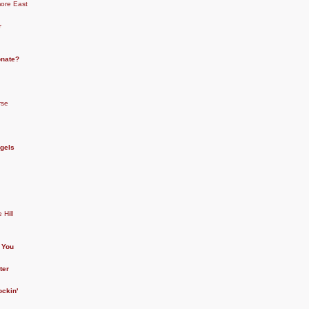
more East
r
onate?
rse
gels
Hill
r You
ter
ckin'