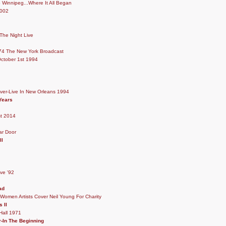
Winnipeg...Where It All Began
2002
 The Night Live
74 The New York Broadcast
October 1st 1994
ver-Live In New Orleans 1994
Years
st 2014
ar Door
ll
ve '92
ad
 Women Artists Cover Neil Young For Charity
 II
Hall 1971
r-In The Beginning