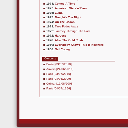
1978:
Comes A Time
1977:
American Stars'n' Bars
1975:
Zuma
1975:
Tonight's The Night
1974:
On The Beach
1973:
Time Fades Away
1972:
Journey Through The Past
1972:
Harvest
1970:
After The Gold Rush
1969:
Everybody Knows This Is Nowhere
1968:
Neil Young
Concerts
Berlin [03/07/2019]
Anvers [24/06/2016]
Paris [23/06/2016]
Paris [04/06/2009]
Colmar [15/08/2008]
Paris [04/07/1996]