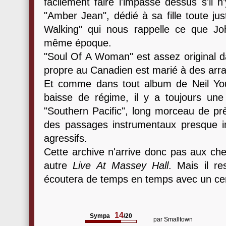
facilement faire l'impasse dessus s'il n
"Amber Jean", dédié à sa fille toute ju
Walking" qui nous rappelle ce que Jo
même époque.
"Soul Of A Woman" est assez original da
propre au Canadien est marié à des arr
Et comme dans tout album de Neil Yo
baisse de régime, il y a toujours une p
"Southern Pacific", long morceau de pr
des passages instrumentaux presque im
agressifs.
Cette archive n'arrive donc pas aux che
autre
Live At Massey Hall
. Mais il r
écoutera de temps en temps avec un certa
14
Sympa
/20
par
Smalltown