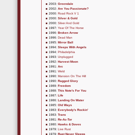
2003:
Greendale
2002:
Are You Passionate?
2000:
Road Rock V 1
2000:
Silver & Gold
2000:
Silver And Gold
1997:
Year Of The Horse
1996:
Broken Arrow
1996:
Dead Man
1995:
Mirror Ball
1994:
Sleeps With Angels
1994:
Philadelphia
1993:
Unplugged
1992:
Harvest Moon
1991:
Arc
1991:
Weld
1990:
Mansion On The Hill
1990:
Ragged Glory
1989:
Freedom
1988:
This Note's For You
1987:
Life
1986:
Landing On Water
1985:
Old Ways
1983:
Everybody's Rockin'
1983:
Trans
1981:
Re-Ac-Tor
1980:
Hawks & Doves
1979:
Live Rust
1979:
Rust Never Sleeps