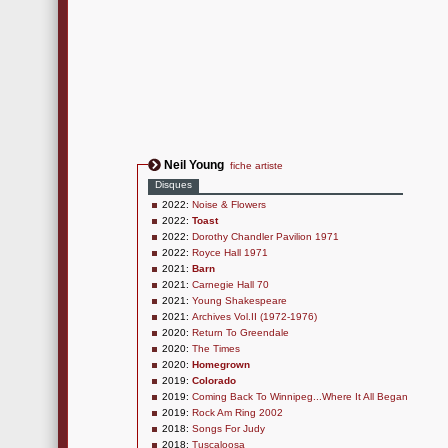
Neil Young
fiche artiste
Disques
2022:
Noise & Flowers
2022:
Toast
2022:
Dorothy Chandler Pavilion 1971
2022:
Royce Hall 1971
2021:
Barn
2021:
Carnegie Hall 70
2021:
Young Shakespeare
2021:
Archives Vol.II (1972-1976)
2020:
Return To Greendale
2020:
The Times
2020:
Homegrown
2019:
Colorado
2019:
Coming Back To Winnipeg...Where It All Began
2019:
Rock Am Ring 2002
2018:
Songs For Judy
2018:
Tuscaloosa