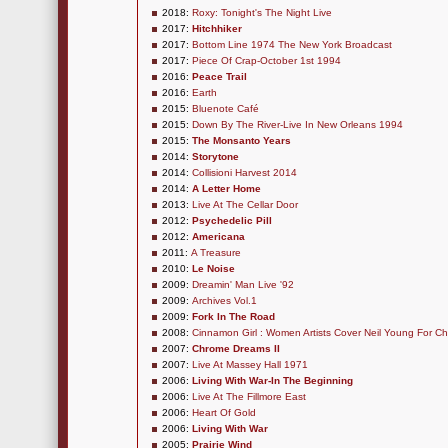
2018:
Roxy: Tonight's The Night Live
2017:
Hitchhiker
2017:
Bottom Line 1974 The New York Broadcast
2017:
Piece Of Crap-October 1st 1994
2016:
Peace Trail
2016:
Earth
2015:
Bluenote Café
2015:
Down By The River-Live In New Orleans 1994
2015:
The Monsanto Years
2014:
Storytone
2014:
Collisioni Harvest 2014
2014:
A Letter Home
2013:
Live At The Cellar Door
2012:
Psychedelic Pill
2012:
Americana
2011:
A Treasure
2010:
Le Noise
2009:
Dreamin' Man Live '92
2009:
Archives Vol.1
2009:
Fork In The Road
2008:
Cinnamon Girl : Women Artists Cover Neil Young For Ch
2007:
Chrome Dreams II
2007:
Live At Massey Hall 1971
2006:
Living With War-In The Beginning
2006:
Live At The Fillmore East
2006:
Heart Of Gold
2006:
Living With War
2005:
Prairie Wind