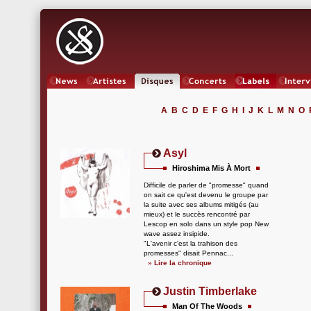
News
Artistes
Oeuvres
Concerts
Labels
Inter
A
B
C
D
E
F
G
H
I
J
K
L
M
N
O
Asyl
Hiroshima Mis À Mort
Difficile de parler de "promesse" quand
on sait ce qu'est devenu le groupe par
la suite avec ses albums mitigés (au
mieux) et le succès rencontré par
Lescop en solo dans un style pop New
wave assez insipide.
"L'avenir c'est la trahison des
promesses" disait Pennac...
» Lire la chronique
Justin Timberlake
Man Of The Woods