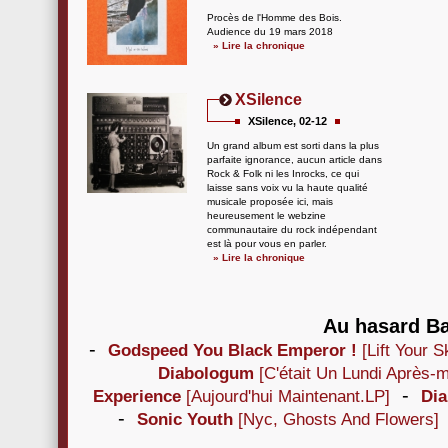
Procès de l'Homme des Bois.
Audience du 19 mars 2018
» Lire la chronique
XSilence
XSilence, 02-12
Un grand album est sorti dans la plus
parfaite ignorance, aucun article dans
Rock & Folk ni les Inrocks, ce qui
laisse sans voix vu la haute qualité
musicale proposée ici, mais
heureusement le webzine
communautaire du rock indépendant
est là pour vous en parler.
» Lire la chronique
Au hasard Ba
-
Godspeed You Black Emperor !
[Lift Your S
Diabologum
[C'était Un Lundi Après-m
-
Experience
[Aujourd'hui Maintenant.LP]
Di
-
Sonic Youth
[Nyc, Ghosts And Flowers]