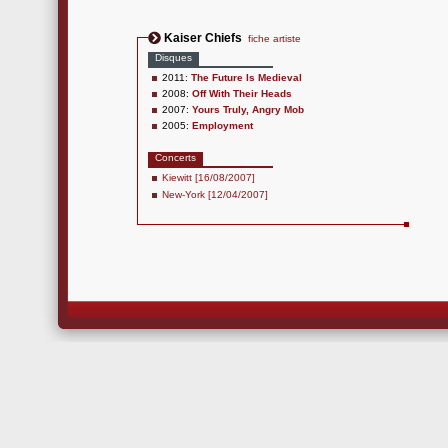
Kaiser Chiefs
fiche artiste
Disques
2011:
The Future Is Medieval
2008:
Off With Their Heads
2007:
Yours Truly, Angry Mob
2005:
Employment
Concerts
Kiewitt [16/08/2007]
New-York [12/04/2007]