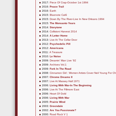
2017:
Piece Of Crap-October 1st 1994
2016:
Peace Trail
2016:
Earth
2015:
Bluenote Café
2015:
Down By The River-Live In New Orleans 1994
2015:
The Monsanto Years
2014:
Storytone
2014:
Collisioni Harvest 2014
2014:
A Letter Home
2013:
Live At The Cellar Door
2012:
Psychedelic Pill
2012:
Americana
2011:
A Treasure
2010:
Le Noise
2009:
Dreamin' Man Live '92
2009:
Archives Vol.1
2009:
Fork In The Road
2008:
Cinnamon Girl : Women Artists Cover Neil Young For Ch
2007:
Chrome Dreams II
2007:
Live At Massey Hall 1971
2006:
Living With War-In The Beginning
2006:
Live At The Fillmore East
2006:
Heart Of Gold
2006:
Living With War
2005:
Prairie Wind
2003:
Greendale
2002:
Are You Passionate?
2000:
Road Rock V 1