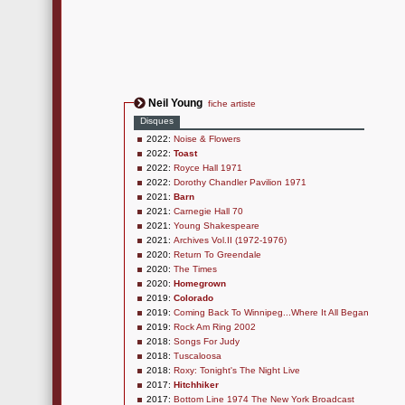
Neil Young
fiche artiste
Disques
2022:
Noise & Flowers
2022:
Toast
2022:
Royce Hall 1971
2022:
Dorothy Chandler Pavilion 1971
2021:
Barn
2021:
Carnegie Hall 70
2021:
Young Shakespeare
2021:
Archives Vol.II (1972-1976)
2020:
Return To Greendale
2020:
The Times
2020:
Homegrown
2019:
Colorado
2019:
Coming Back To Winnipeg...Where It All Began
2019:
Rock Am Ring 2002
2018:
Songs For Judy
2018:
Tuscaloosa
2018:
Roxy: Tonight's The Night Live
2017:
Hitchhiker
2017:
Bottom Line 1974 The New York Broadcast