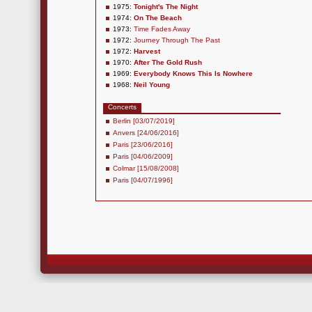
1975:
Tonight's The Night
1974:
On The Beach
1973:
Time Fades Away
1972:
Journey Through The Past
1972:
Harvest
1970:
After The Gold Rush
1969:
Everybody Knows This Is Nowhere
1968:
Neil Young
Concerts
Berlin [03/07/2019]
Anvers [24/06/2016]
Paris [23/06/2016]
Paris [04/06/2009]
Colmar [15/08/2008]
Paris [04/07/1996]