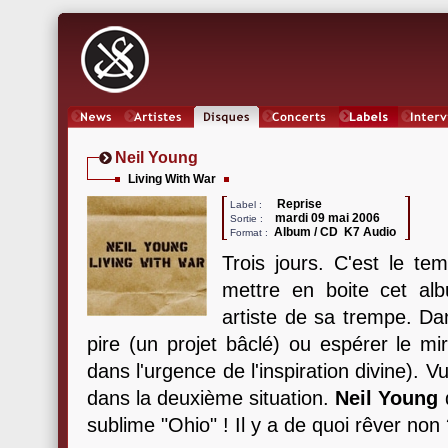
News
Artistes
Oeuvres
Concerts
Labels
Inter
Neil Young
Living With War
Reprise
Label :
mardi 09 mai 2006
Sortie :
Album / CD K7 Audio
Format :
Trois jours. C'est le te
mettre en boite cet al
artiste de sa trempe. Da
pire (un projet bâclé) ou espérer le mi
dans l'urgence de l'inspiration divine). V
dans la deuxième situation.
Neil Young
sublime "Ohio" ! Il y a de quoi rêver non