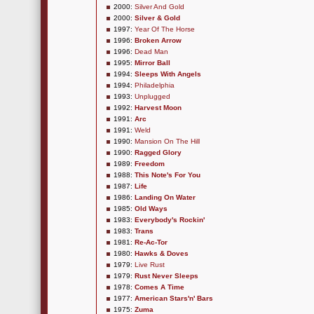
2000:
Silver And Gold
2000:
Silver & Gold
1997:
Year Of The Horse
1996:
Broken Arrow
1996:
Dead Man
1995:
Mirror Ball
1994:
Sleeps With Angels
1994:
Philadelphia
1993:
Unplugged
1992:
Harvest Moon
1991:
Arc
1991:
Weld
1990:
Mansion On The Hill
1990:
Ragged Glory
1989:
Freedom
1988:
This Note's For You
1987:
Life
1986:
Landing On Water
1985:
Old Ways
1983:
Everybody's Rockin'
1983:
Trans
1981:
Re-Ac-Tor
1980:
Hawks & Doves
1979:
Live Rust
1979:
Rust Never Sleeps
1978:
Comes A Time
1977:
American Stars'n' Bars
1975:
Zuma