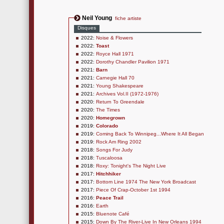
Neil Young
fiche artiste
Disques
2022:
Noise & Flowers
2022:
Toast
2022:
Royce Hall 1971
2022:
Dorothy Chandler Pavilion 1971
2021:
Barn
2021:
Carnegie Hall 70
2021:
Young Shakespeare
2021:
Archives Vol.II (1972-1976)
2020:
Return To Greendale
2020:
The Times
2020:
Homegrown
2019:
Colorado
2019:
Coming Back To Winnipeg...Where It All Began
2019:
Rock Am Ring 2002
2018:
Songs For Judy
2018:
Tuscaloosa
2018:
Roxy: Tonight's The Night Live
2017:
Hitchhiker
2017:
Bottom Line 1974 The New York Broadcast
2017:
Piece Of Crap-October 1st 1994
2016:
Peace Trail
2016:
Earth
2015:
Bluenote Café
2015:
Down By The River-Live In New Orleans 1994