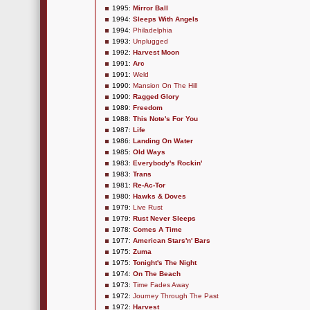
1995:
Mirror Ball
1994:
Sleeps With Angels
1994:
Philadelphia
1993:
Unplugged
1992:
Harvest Moon
1991:
Arc
1991:
Weld
1990:
Mansion On The Hill
1990:
Ragged Glory
1989:
Freedom
1988:
This Note's For You
1987:
Life
1986:
Landing On Water
1985:
Old Ways
1983:
Everybody's Rockin'
1983:
Trans
1981:
Re-Ac-Tor
1980:
Hawks & Doves
1979:
Live Rust
1979:
Rust Never Sleeps
1978:
Comes A Time
1977:
American Stars'n' Bars
1975:
Zuma
1975:
Tonight's The Night
1974:
On The Beach
1973:
Time Fades Away
1972:
Journey Through The Past
1972:
Harvest