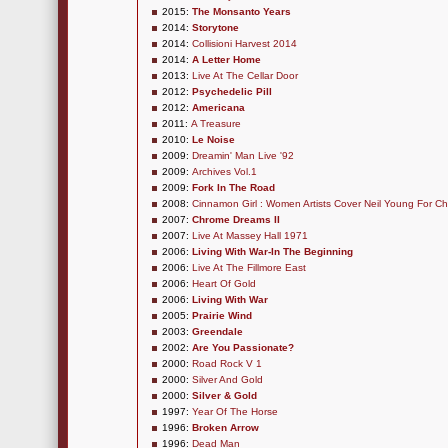
2015:
The Monsanto Years
2014:
Storytone
2014:
Collisioni Harvest 2014
2014:
A Letter Home
2013:
Live At The Cellar Door
2012:
Psychedelic Pill
2012:
Americana
2011:
A Treasure
2010:
Le Noise
2009:
Dreamin' Man Live '92
2009:
Archives Vol.1
2009:
Fork In The Road
2008:
Cinnamon Girl : Women Artists Cover Neil Young For Ch
2007:
Chrome Dreams II
2007:
Live At Massey Hall 1971
2006:
Living With War-In The Beginning
2006:
Live At The Fillmore East
2006:
Heart Of Gold
2006:
Living With War
2005:
Prairie Wind
2003:
Greendale
2002:
Are You Passionate?
2000:
Road Rock V 1
2000:
Silver And Gold
2000:
Silver & Gold
1997:
Year Of The Horse
1996:
Broken Arrow
1996:
Dead Man