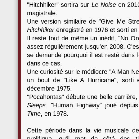
"Hitchhiker" sortira sur
Le Noise
en 2010
magistrale.
Une version similaire de "Give Me Stren
Hitchhiker
enregistré en 1976 et sorti en
Il reste tout de même un inédit, "No O
assez régulièrement jusqu'en 2008. C'es
se demande pourquoi il est resté dans le
dans ce cas.
Une curiosité sur le médiocre "A Man Nee
un bout de "Like A Hurricane", sorti
décembre 1975.
"Pocahontas" débute une belle carrière,
Sleeps
. "Human Highway" joué depuis
Time
, en 1978.
Cette période dans la vie musicale de 
prolifique, qu'il met de côté des 