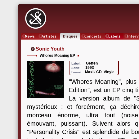
News
Artistes
Oeuvres
Concerts
Labels
Inter
Sonic Youth
Whores Moaning EP
Geffen
Label :
1993
Sortie :
Maxi / CD Vinyle
Format :
"Whores Moaning", plus
Edition", est un EP cinq ti
La version album de "
mystérieux : et forcément, ça déchi
morceau énorme, ultra tout (noise
émouvant, puissant). Suivent alors qu
"Personality Crisis" est splendide de b