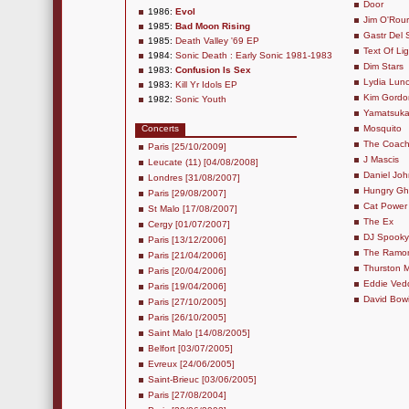
Door
1986:
Evol
Jim O'Rou
1985:
Bad Moon Rising
Gastr Del 
1985:
Death Valley '69 EP
Text Of Lig
1984:
Sonic Death : Early Sonic 1981-1983
Dim Stars
1983:
Confusion Is Sex
Lydia Lun
1983:
Kill Yr Idols EP
Kim Gordo
1982:
Sonic Youth
Yamatsuka
Concerts
Mosquito
The Coac
Paris [25/10/2009]
J Mascis
Leucate (11) [04/08/2008]
Daniel Joh
Londres [31/08/2007]
Hungry Gh
Paris [29/08/2007]
Cat Power
St Malo [17/08/2007]
The Ex
Cergy [01/07/2007]
DJ Spooky
Paris [13/12/2006]
The Ramo
Paris [21/04/2006]
Thurston 
Paris [20/04/2006]
Eddie Ved
Paris [19/04/2006]
David Bow
Paris [27/10/2005]
Paris [26/10/2005]
Saint Malo [14/08/2005]
Belfort [03/07/2005]
Evreux [24/06/2005]
Saint-Brieuc [03/06/2005]
Paris [27/08/2004]