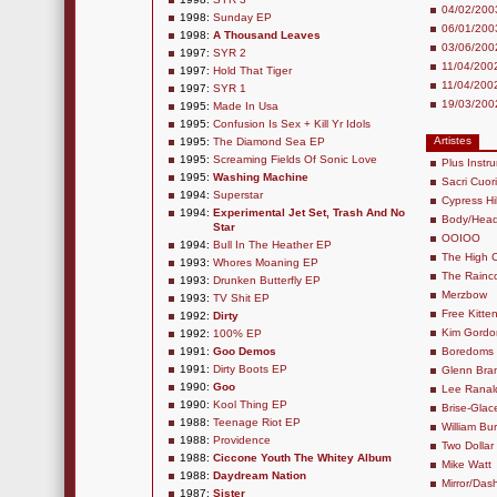
04/02/2003
1998:
Sunday EP
06/01/20
1998:
A Thousand Leaves
03/06/2002
1997:
SYR 2
11/04/2002
1997:
Hold That Tiger
11/04/2002
1997:
SYR 1
19/03/200
1995:
Made In Usa
1995:
Confusion Is Sex + Kill Yr Idols
Artistes
1995:
The Diamond Sea EP
1995:
Screaming Fields Of Sonic Love
Plus Instr
1995:
Washing Machine
Sacri Cuori
1994:
Superstar
Cypress Hil
1994:
Experimental Jet Set, Trash And No
Body/Hea
Star
OOIOO
1994:
Bull In The Heather EP
The High 
1993:
Whores Moaning EP
The Rainc
1993:
Drunken Butterfly EP
Merzbow
1993:
TV Shit EP
Free Kitte
1992:
Dirty
Kim Gordo
1992:
100% EP
1991:
Goo Demos
Boredoms
1991:
Dirty Boots EP
Glenn Bra
1990:
Goo
Lee Ranal
1990:
Kool Thing EP
Brise-Glac
1988:
Teenage Riot EP
William Bu
1988:
Providence
Two Dollar
1988:
Ciccone Youth The Whitey Album
Mike Watt
1988:
Daydream Nation
Mirror/Das
1987:
Sister