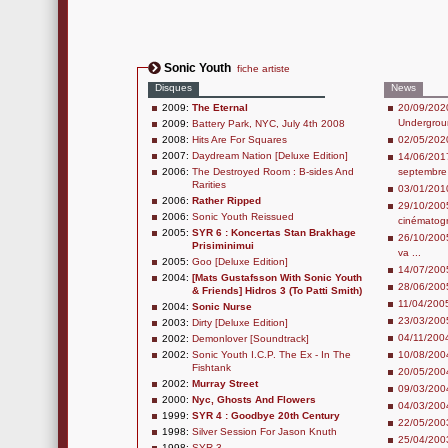
Sonic Youth
fiche artiste
Disques
News
2009:
The Eternal
20/09/2020
Undergrou
2009:
Battery Park, NYC, July 4th 2008
2008:
Hits Are For Squares
02/05/2020
2007:
Daydream Nation [Deluxe Edition]
14/06/2017
2006:
The Destroyed Room : B-sides And
septembre
Rarities
03/01/2010
2006:
Rather Ripped
29/10/2005
2006:
Sonic Youth Reissued
cinématog
2005:
SYR 6 : Koncertas Stan Brakhage
26/10/2005 
Prisiminimui
va ...
2005:
Goo [Deluxe Edition]
14/07/2005
2004:
[Mats Gustafsson With Sonic Youth
28/06/200
& Friends] Hidros 3 (To Patti Smith)
11/04/2005
2004:
Sonic Nurse
23/03/2005
2003:
Dirty [Deluxe Edition]
04/11/2004 
2002:
Demonlover [Soundtrack]
2002:
Sonic Youth I.C.P. The Ex - In The
10/08/2004
Fishtank
20/05/2004
2002:
Murray Street
09/03/2004 
2000:
Nyc, Ghosts And Flowers
04/03/2004
1999:
SYR 4 : Goodbye 20th Century
22/05/200
1998:
Silver Session For Jason Knuth
25/04/2003
1998:
SYR 3