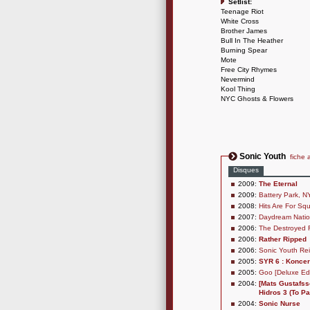
Setlist:
Teenage Riot
White Cross
Brother James
Bull In The Heather
Burning Spear
Mote
Free City Rhymes
Nevermind
Kool Thing
NYC Ghosts & Flowers
Sonic Youth
fiche a
Disques
2009:
The Eternal
2009:
Battery Park, N
2008:
Hits Are For Sq
2007:
Daydream Nation
2006:
The Destroyed R
2006:
Rather Ripped
2006:
Sonic Youth Re
2005:
SYR 6 : Koncer
2005:
Goo [Deluxe Edi
2004:
[Mats Gustafss
Hidros 3 (To Pa
2004:
Sonic Nurse