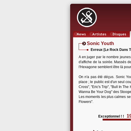
News
Artistes
Oeuvres
Sonic Youth
Evreux [Le Rock Dans To
A en juger par le nombre jeunes 
d'affiche de la soirée. Massés d
l'Hexagone semblent être là pour e
On n'a pas été déçus. Sonic Yout
place ; le public est d'un seul 
Cross", "Eric's Trip", "Bull In Th
Wanna Be Your Dog" des Stooges (
Les moments les plus calmes sero
Flowers".
1
Exceptionnel ! !