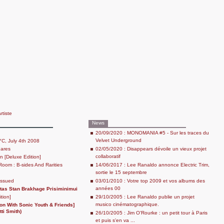
rtiste
News
20/09/2020 : MONOMANIA #5 - Sur les traces du
Velvet Underground
YC, July 4th 2008
uares
02/05/2020 : Disappears dévoile un vieux projet
collaboratif
 [Deluxe Edition]
oom : B-sides And Rarities
14/06/2017 : Lee Ranaldo annonce Electric Trim,
sortie le 15 septembre
issued
03/01/2010 : Votre top 2009 et vos albums des
années 00
tas Stan Brakhage Prisiminimui
tion]
29/10/2005 : Lee Ranaldo publie un projet
musico cinématographique.
on With Sonic Youth & Friends]
tti Smith)
26/10/2005 : Jim O'Rourke : un petit tour à Paris
et puis s'en va ...