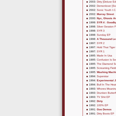
2003:
Dirty [Deluxe Ed
2002:
Demonlover [So
2002:
Sonic Youth I.C
2002:
Murray Street
2000:
Nyc, Ghosts A
1999:
SYR 4 : Goodby
1998:
Silver Session 
1998:
SYR 3
1998:
Sunday EP
1998:
A Thousand L
1997:
SYR 2
1997:
Hold That Tiger
1997:
SYR 1
1995:
Made In Usa
1995:
Confusion Is Sex
1995:
The Diamond S
1995:
Screaming Field
1995:
Washing Mach
1994:
Superstar
1994:
Experimental J
1994:
Bull In The Hea
1993:
Whores Moanin
1993:
Drunken Butterf
1993:
TV Shit EP
1992:
Dirty
1992:
100% EP
1991:
Goo Demos
1991:
Dirty Boots EP