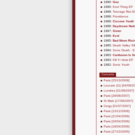
1990:
Goo
1990:
Kool Thing EP
1988:
Teenage Riot E
1988:
Providence
1988:
Ciccone Youth
1988:
Daydream Nati
1987:
Sister
1986:
Evol
1985:
Bad Moon Risi
1985:
Death Valley '6
1984:
Sonic Death : E
1983:
Confusion Is S
1983:
Kill Yr Idols EP
1982:
Sonic Youth
Concerts
Paris [25/10/2009]
Leucate (11) [04/08/2
Londres [31/08/2007]
Paris [29/08/2007]
St Malo [17/08/2007]
Cergy [01/07/2007]
Paris [13/12/2006]
Paris [21/04/2006]
Paris [20/04/2006]
Paris [19/04/2006]
Paris [27/10/2005]