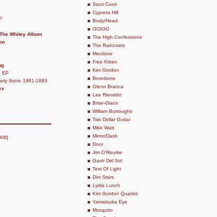
Sacri Cuori
Cypress Hill
P
Body/Head
OOIOO
 The Whitey Album
The High Confessions
on
The Raincoats
Merzbow
Free Kitten
ng
Kim Gordon
9 EP
Boredoms
arly Sonic 1981-1983
Glenn Branca
ex
Lee Ranaldo
Brise-Glace
William Burroughs
Two Dollar Guitar
Mike Watt
Mirror/Dash
008]
Door
Jim O'Rourke
Gastr Del Sol
Text Of Light
Dim Stars
Lydia Lunch
Kim Gordon Quartet
Yamatsuka Eye
Mosquito