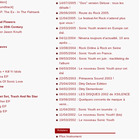
ition]
14/07/2005 : "Goo" version Deluxe : tous les
undtrack]
détails !
.P. The Ex - In The Fishtank
28/06/2005 : Route du Rock 2005.
11/04/2005 : Le festival Art Rock n'attend plus
nd Flowers
que vous !
e 20th Century
23/03/2005 : Sonic Youth revient en Europe cet
For Jason Knuth
été.
04/11/2004 : Nirvana toujours d'actualité, 10 ans
après ...
eaves
10/08/2004 : Rock Online à Rock en Seine
20/05/2004 : Sonic Youth en France.
09/03/2004 : Sonic Youth en juin : tracklisting de
l'album
04/03/2004 : Le nouveau Sonic Youth pour cet
 + Kill Yr Idols
été
ea EP
22/05/2003 : Primavera Sound 2003 !
s Of Sonic Love
25/04/2003 : Dirty Deluxe Edition
ine
04/02/2003 : Dirty Demonlover
06/01/2003 : LES DISQUES 2002 de XSILENCE
et Set, Trash And No Star
03/06/2002 : Quelques concerts de marque à
ther EP
venir...
g EP
11/04/2002 : Sonic Youth en tournée :-)
ly EP
11/04/2002 : Le nouveau Sonic Youth! (bis)
19/03/2002 : Le nouveau Sonic Youth
Artistes
Plus Instrument