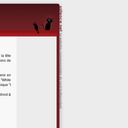
la tête
oins de
enir en
 "White
hique "I
Ghost &