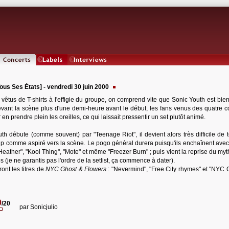
Concerts
Labels
Interviews
us Ses États] - vendredi 30 juin 2000
vêtus de T-shirts à l'effigie du groupe, on comprend vite que Sonic Youth est bien 
evant la scène plus d'une demi-heure avant le début, les fans venus des quatre c
n prendre plein les oreilles, ce qui laissait pressentir un set plutôt animé.
h débute (comme souvent) par "Teenage Riot", il devient alors très difficile de t
coup comme aspiré vers la scène. Le pogo général durera puisqu'ils enchaînent avec
e Heather", "Kool Thing", "Mote" et même "Freezer Burn" ; puis vient la reprise du myt
je ne garantis pas l'ordre de la setlist, ça commence à dater).
nt les titres de
NYC Ghost & Flowers
: "Nevermind", "Free City rhymes" et "NYC 
9
/20
par
Sonicjulio