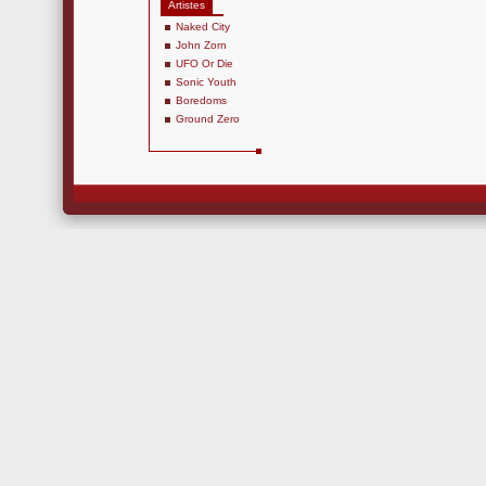
Artistes
Naked City
John Zorn
UFO Or Die
Sonic Youth
Boredoms
Ground Zero