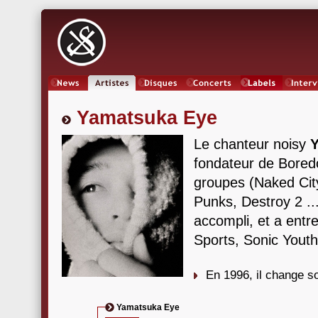
News
Artistes
Oeuvres
Concerts
Labels
Inter
Yamatsuka Eye
Le chanteur noisy
fondateur de Bore
groupes (Naked Cit
Punks, Destroy 2 ..
accompli, et a entr
Sports, Sonic Youth
En 1996, il change 
Yamatsuka Eye