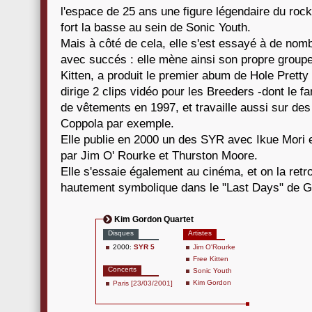
l'espace de 25 ans une figure légendaire du rock
fort la basse au sein de Sonic Youth.
Mais à côté de cela, elle s'est essayé à de nomb
avec succés : elle mène ainsi son propre groupe
Kitten, a produit le premier abum de Hole Pretty
dirige 2 clips vidéo pour les Breeders -dont le 
de vêtements en 1997, et travaille aussi sur de
Coppola par exemple.
Elle publie en 2000 un des SYR avec Ikue Mori e
par Jim O' Rourke et Thurston Moore.
Elle s'essaie également au cinéma, et on la re
hautement symbolique dans le "Last Days" de G
Kim Gordon Quartet
Disques
Artistes
2000:
SYR 5
Jim O'Rourke
Free Kitten
Concerts
Sonic Youth
Kim Gordon
Paris [23/03/2001]