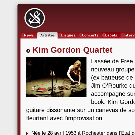
News
Artistes
Oeuvres
Concerts
Labels
Inter
Kim Gordon Quartet
Lassée de Free 
nouveau groupe 
(ex batteuse de
Jim O'Rourke qui 
accompagne sur 
book. Kim Gordo
guitare dissonante sur un canevas de so
fleurtant avec l'improvisation.
Née le 28 avril 1953 à Rochester dans l'Etat