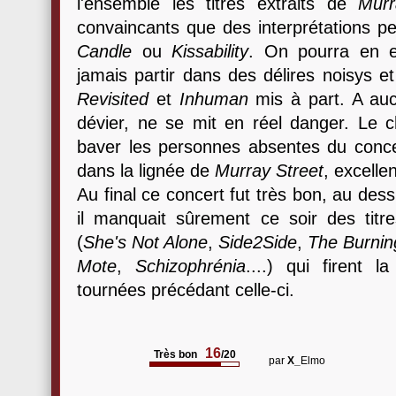
l'ensemble les titres extraits de
Murr
convaincants que des interprétations 
Candle
ou
Kissability
. On pourra en e
jamais partir dans des délires noisys et
Revisited
et
Inhuman
mis à part. A au
dévier, ne se mit en réel danger. Le ch
baver les personnes absentes du conce
dans la lignée de
Murray Street
, excelle
Au final ce concert fut très bon, au de
il manquait sûrement ce soir des titre
(
She's Not Alone
,
Side2Side
,
The Burnin
Mote
,
Schizophrénia
....) qui firent
tournées précédant celle-ci.
16
Très bon
/20
par
X_
Elmo