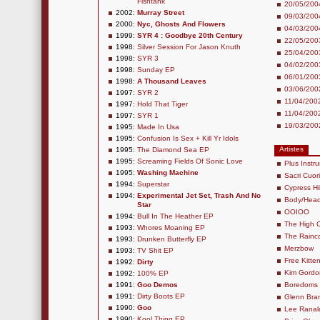
Fishtank
20/05/2004
2002:
Murray Street
09/03/2004 
2000:
Nyc, Ghosts And Flowers
04/03/2004
1999:
SYR 4 : Goodbye 20th Century
22/05/200
1998:
Silver Session For Jason Knuth
25/04/2003
1998:
SYR 3
04/02/2003
1998:
Sunday EP
06/01/20
1998:
A Thousand Leaves
03/06/2002
1997:
SYR 2
11/04/2002
1997:
Hold That Tiger
11/04/2002
1997:
SYR 1
19/03/200
1995:
Made In Usa
1995:
Confusion Is Sex + Kill Yr Idols
Artistes
1995:
The Diamond Sea EP
1995:
Screaming Fields Of Sonic Love
Plus Instr
1995:
Washing Machine
Sacri Cuori
1994:
Superstar
Cypress Hil
1994:
Experimental Jet Set, Trash And No
Body/Hea
Star
OOIOO
1994:
Bull In The Heather EP
The High 
1993:
Whores Moaning EP
The Rainc
1993:
Drunken Butterfly EP
Merzbow
1993:
TV Shit EP
Free Kitte
1992:
Dirty
Kim Gordo
1992:
100% EP
1991:
Goo Demos
Boredoms
1991:
Dirty Boots EP
Glenn Bra
1990:
Goo
Lee Ranal
1990:
Kool Thing EP