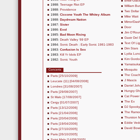
Brise-Glac
1988:
Teenage Riot EP
William Bu
1988:
Providence
Two Dollar
1988:
Ciccone Youth The Whitey Album
Mike Watt
1988:
Daydream Nation
Mirror/Das
1987:
Sister
Door
1986:
Evol
Jim O'Rou
1985:
Bad Moon Rising
Gastr Del 
1985:
Death Valley '69 EP
Text Of Lig
1984:
Sonic Death : Early Sonic 1981-1983
Dim Stars
1983:
Confusion Is Sex
Lydia Lun
1983:
Kill Yr Idols EP
Kim Gordo
1982:
Sonic Youth
Yamatsuka
Concerts
Mosquito
The Coac
Paris [25/10/2009]
J Mascis
Leucate (11) [04/08/2008]
Daniel Joh
Londres [31/08/2007]
Hungry Gh
Paris [29/08/2007]
Cat Power
St Malo [17/08/2007]
The Ex
Cergy [01/07/2007]
DJ Spooky
Paris [13/12/2006]
The Ramo
Paris [21/04/2006]
Thurston 
Paris [20/04/2006]
Eddie Ved
Paris [19/04/2006]
David Bow
Paris [27/10/2005]
Paris [26/10/2005]
Saint Malo [14/08/2005]