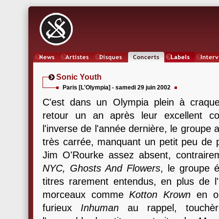
News
Artistes
Oeuvres
Concerts
Labels
Inter
Sonic Youth
Paris [L'Olympia] - samedi 29 juin 2002
C'est dans un Olympia plein à craque
retour un an après leur excellent co
l'inverse de l'année dernière, le groupe 
très carrée, manquant un petit peu de p
Jim O'Rourke assez absent, contrair
NYC, Ghosts And Flowers
, le groupe 
titres rarement entendus, en plus de l'
morceaux comme
Kotton Krown
en ou
furieux
Inhuman
au rappel, touchè