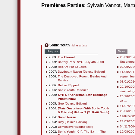
Premières Parties
: Sylvain Vannot, Mar
Sonic Youth
fiche artiste
Disques
News
2009:
The Eternal
20/09/2020
Undergrou
2009:
Battery Park, NYC, July 4th 2008
2008:
Hits Are For Squares
02/05/2020
2007:
Daydream Nation [Deluxe Edition]
14/06/2017
2006:
The Destroyed Room : B-sides And
septembre
Rarities
03/01/2010
2006:
Rather Ripped
29/10/2005
2006:
Sonic Youth Reissued
cinématog
2005:
SYR 6 : Koncertas Stan Brakhage
26/10/2005 
Prisiminimui
va ...
2005:
Goo [Deluxe Edition]
14/07/2005
2004:
[Mats Gustafsson With Sonic Youth
28/06/200
& Friends] Hidros 3 (To Patti Smith)
11/04/2005
2004:
Sonic Nurse
23/03/2005
2003:
Dirty [Deluxe Edition]
04/11/2004 
2002:
Demonlover [Soundtrack]
2002:
Sonic Youth I.C.P. The Ex - In The
10/08/2004