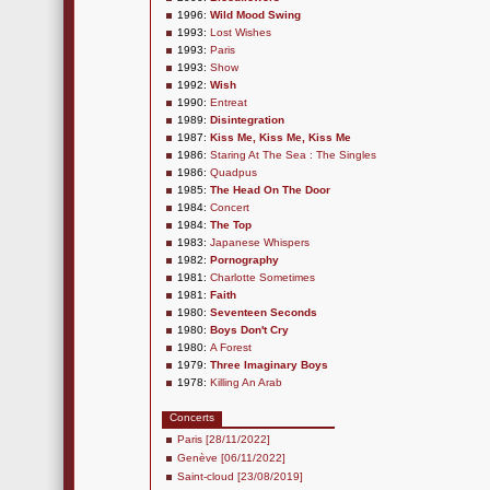
1996:
Wild Mood Swing
1993:
Lost Wishes
1993:
Paris
1993:
Show
1992:
Wish
1990:
Entreat
1989:
Disintegration
1987:
Kiss Me, Kiss Me, Kiss Me
1986:
Staring At The Sea : The Singles
1986:
Quadpus
1985:
The Head On The Door
1984:
Concert
1984:
The Top
1983:
Japanese Whispers
1982:
Pornography
1981:
Charlotte Sometimes
1981:
Faith
1980:
Seventeen Seconds
1980:
Boys Don't Cry
1980:
A Forest
1979:
Three Imaginary Boys
1978:
Killing An Arab
Concerts
Paris [28/11/2022]
Genève [06/11/2022]
Saint-cloud [23/08/2019]