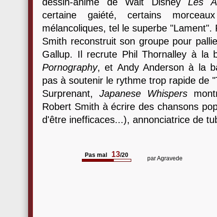
dessin-animé de Walt Disney
Les Ar
certaine gaiété, certains morcea
mélancoliques, tel le superbe "Lament". 
Smith reconstruit son groupe pour pall
Gallup. Il recrute Phil Thornalley à la 
Pornography
, et Andy Anderson à la ba
pas à soutenir le rythme trop rapide de 
Surprenant,
Japanese Whispers
montre
Robert Smith à écrire des chansons pop 
d'être inefficaces...), annonciatrice de t
13
Pas mal
/20
par
Agravede