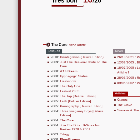
Très bon
/20
The Cure
fiche artiste
Disques
News
2010:
Disintegration (Deluxe Edition)
26/10/2021 : Po
2009:
Just Like Heaven-Tribute To The
12/08/2005 : Bl
Cure
18/07/2005 : Le
2008:
4:13 Dream
Affiche !
2008:
Hypnagogic States
28/06/2005 : R
2008:
Freakshow
09/05/2002 : Pr
2008:
The Only One
2006:
Festival 2005
Artistes
2006:
The Top [Deluxe Edition]
Cranes
2005:
Faith [Deluxe Edition]
The Glove
2005:
Pornography [Deluxe Edition]
Siouxsie & Th
2004:
Three Imaginary Boys [Deluxe
Edition]
2004:
The Cure
2004:
Join The Dots : B-Sides And
Rarities 1978 > 2001
2003:
Trilogy
2000:
Bloodflowers