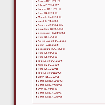
Anvers [12/11/2016]
Bilbao [12/07/2012]
London [15/11/2011]
Paris [12/03/2008]
Marseille [04/03/2008]
Zurich [27/02/2008]
Avenches [18/08/2005]
Saint-Malo [13/08/2005]
Benicassim [05/08/2005]
Paris [15/10/2004]
Aix-les-Bains [04/07/2004]
Berlin [12/11/2002]
Strasbourg [30/04/2000]
Paris [26/04/2000]
Paris [25/04/2000]
Toulouse [03/04/2000]
Nîmes [23/07/1998]
Paris [06/11/1996]
Toulouse [03/11/1996]
Liévin [15/11/1992]
Bordeaux [12/11/1992]
Bordeaux [03/07/1989]
Lyon [13/06/1989]
Bordeaux [03/12/1987]
Bordeaux [13/12/1985]