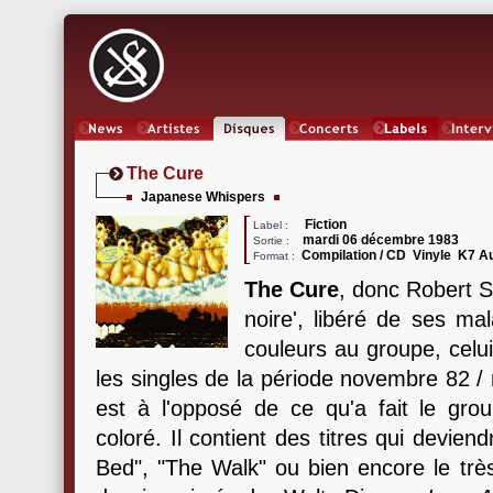
News
Artistes
Oeuvres
Concerts
Labels
Inter
The Cure
Japanese Whispers
Fiction
Label :
mardi 06 décembre 1983
Sortie :
Compilation / CD Vinyle K7 
Format :
The Cure
, donc Robert S
noire', libéré de ses ma
couleurs au groupe, celu
les singles de la période novembre 82 
est à l'opposé de ce qu'a fait le gro
coloré. Il contient des titres qui devien
Bed", "The Walk" ou bien encore le très