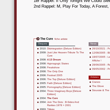
1er Rappel: If Only Tonight We Could Sle
2nd Rappel: M, Play For Today, A Forest, 
The Cure
fiche artiste
Disques
News
2010:
Disintegration (Deluxe Edition)
26/10/2021 : Po
2009:
Just Like Heaven-Tribute To The
12/08/2005 : Bl
Cure
18/07/2005 : Le
2008:
4:13 Dream
Affiche !
2008:
Hypnagogic States
28/06/2005 : R
2008:
Freakshow
09/05/2002 : Pr
2008:
The Only One
2006:
Festival 2005
Artistes
2006:
The Top [Deluxe Edition]
Cranes
2005:
Faith [Deluxe Edition]
The Glove
2005:
Pornography [Deluxe Edition]
Siouxsie & Th
2004:
Three Imaginary Boys [Deluxe
Edition]
2004:
The Cure
2004:
Join The Dots : B-Sides And
Rarities 1978 > 2001
2003:
Trilogy