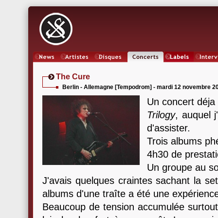
News
Artistes
Oeuvres
Concerts
Labels
Inter
The Cure
Berlin - Allemagne [Tempodrom] - mardi 12 novembre 2
Un concert déja
Trilogy
, auquel 
d'assister.
Trois albums p
4h30 de prestati
Un groupe au so
J'avais quelques craintes sachant la set
albums d'une traîte a été une expérienc
Beaucoup de tension accumulée surtout