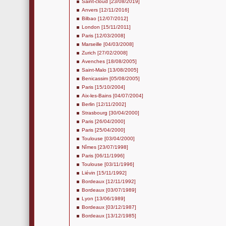
Saint-cloud [23/08/2019]
Anvers [12/11/2016]
Bilbao [12/07/2012]
London [15/11/2011]
Paris [12/03/2008]
Marseille [04/03/2008]
Zurich [27/02/2008]
Avenches [18/08/2005]
Saint-Malo [13/08/2005]
Benicassim [05/08/2005]
Paris [15/10/2004]
Aix-les-Bains [04/07/2004]
Berlin [12/11/2002]
Strasbourg [30/04/2000]
Paris [26/04/2000]
Paris [25/04/2000]
Toulouse [03/04/2000]
Nîmes [23/07/1998]
Paris [06/11/1996]
Toulouse [03/11/1996]
Liévin [15/11/1992]
Bordeaux [12/11/1992]
Bordeaux [03/07/1989]
Lyon [13/06/1989]
Bordeaux [03/12/1987]
Bordeaux [13/12/1985]