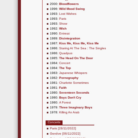
2000:
Bloodflowers
1996:
Wild Mood Swing
1993:
Lost Wishes
1993:
Paris
1993:
Show
1992:
Wish
1990:
Entreat
1989:
Disintegration
1987:
Kiss Me, Kiss Me, Kiss Me
1986:
Staring At The Sea : The Singles
1986:
Quadpus
1985:
The Head On The Door
1984:
Concert
1984:
The Top
1983:
Japanese Whispers
1982:
Pornography
1981:
Charlotte Sometimes
1981:
Faith
1980:
Seventeen Seconds
1980:
Boys Don't Cry
1980:
A Forest
1979:
Three Imaginary Boys
1978:
Killing An Arab
Concerts
Paris [28/11/2022]
Genève [06/11/2022]