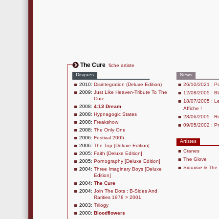
The Cure
fiche artiste
Disques
News
2010:
Disintegration (Deluxe Edition)
26/10/2021 : Po
2009:
Just Like Heaven-Tribute To The
12/08/2005 : Bl
Cure
18/07/2005 : Le
2008:
4:13 Dream
Affiche !
2008:
Hypnagogic States
28/06/2005 : R
2008:
Freakshow
09/05/2002 : Pr
2008:
The Only One
2006:
Festival 2005
Artistes
2006:
The Top [Deluxe Edition]
Cranes
2005:
Faith [Deluxe Edition]
The Glove
2005:
Pornography [Deluxe Edition]
Siouxsie & Th
2004:
Three Imaginary Boys [Deluxe
Edition]
2004:
The Cure
2004:
Join The Dots : B-Sides And
Rarities 1978 > 2001
2003:
Trilogy
2000:
Bloodflowers