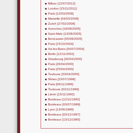
Bilbao [12/07/2012]
London [15/11/2011]
Paris [12/03/2008]
Marseille [04/03/2008]
Zurich [27/02/2008]
Avenches [18/08/2005]
Saint-Malo [13/08/2005]
Benicassim [05/08/2005]
Paris [15/10/2004]
Aix-les-Bains [04/07/2004]
Berlin [12/11/2002]
Strasbourg [30/04/2000]
Paris [26/04/2000]
Paris [25/04/2000]
Toulouse [03/04/2000]
Nîmes [23/07/1998]
Paris [06/11/1996]
Toulouse [03/11/1996]
Liévin [15/11/1992]
Bordeaux [12/11/1992]
Bordeaux [03/07/1989]
Lyon [13/06/1989]
Bordeaux [03/12/1987]
Bordeaux [13/12/1985]