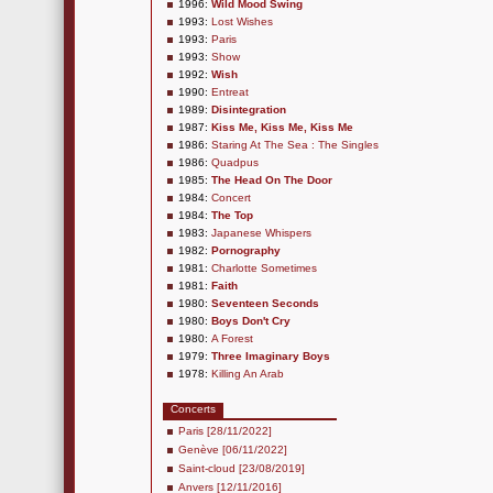
1996:
Wild Mood Swing
1993:
Lost Wishes
1993:
Paris
1993:
Show
1992:
Wish
1990:
Entreat
1989:
Disintegration
1987:
Kiss Me, Kiss Me, Kiss Me
1986:
Staring At The Sea : The Singles
1986:
Quadpus
1985:
The Head On The Door
1984:
Concert
1984:
The Top
1983:
Japanese Whispers
1982:
Pornography
1981:
Charlotte Sometimes
1981:
Faith
1980:
Seventeen Seconds
1980:
Boys Don't Cry
1980:
A Forest
1979:
Three Imaginary Boys
1978:
Killing An Arab
Concerts
Paris [28/11/2022]
Genève [06/11/2022]
Saint-cloud [23/08/2019]
Anvers [12/11/2016]