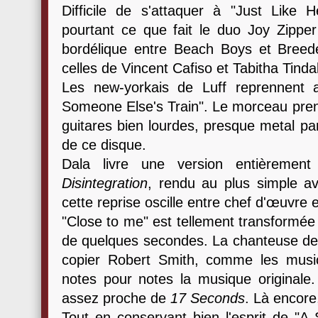
Difficile de s'attaquer à "Just Like 
pourtant ce que fait le duo Joy Zippe
bordélique entre Beach Boys et Breed
celles de Vincent Cafiso et Tabitha Tinda
Les new-yorkais de Luff reprennent a
Someone Else's Train". Le morceau pren
guitares bien lourdes, presque metal par
de ce disque.
Dala livre une version entièreme
Disintegration
, rendu au plus simple a
cette reprise oscille entre chef d'œuvre
"Close to me" est tellement transformée 
de quelques secondes. La chanteuse de 
copier Robert Smith, comme les musi
notes pour notes la musique originale.
assez proche de
17 Seconds
. Là encore,
Tout en conservant bien l'esprit de "A