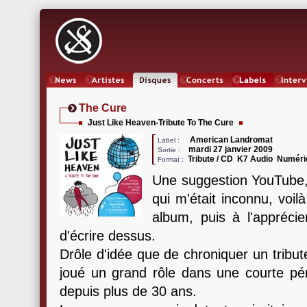
News
Artistes
Oeuvres
Concerts
Labels
Inter
The Cure
Just Like Heaven-Tribute To The Cure
American Landromat
Label :
mardi 27 janvier 2009
Sortie :
Tribute / CD K7 Audio Numér
Format :
Une suggestion YouTube
qui m'était inconnu, voi
album, puis à l'apprécie
d'écrire dessus.
Drôle d'idée que de chroniquer un tribut
joué un grand rôle dans une courte pér
depuis plus de 30 ans.