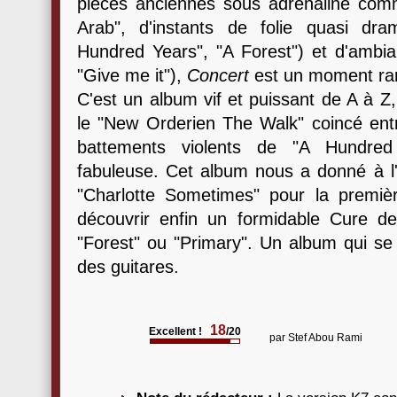
pièces anciennes sous adrénaline comme 
Arab", d'instants de folie quasi dr
Hundred Years", "A Forest") et d'ambi
"Give me it"),
Concert
est un moment rar
C'est un album vif et puissant de A à Z
le "New Orderien The Walk" coincé entre
battements violents de "A Hundred
fabuleuse. Cet album nous a donné à l'é
"Charlotte Sometimes" pour la premièr
découvrir enfin un formidable Cure d
"Forest" ou "Primary". Un album qui se 
des guitares.
18
Excellent !
/20
par
Stef Abou Rami