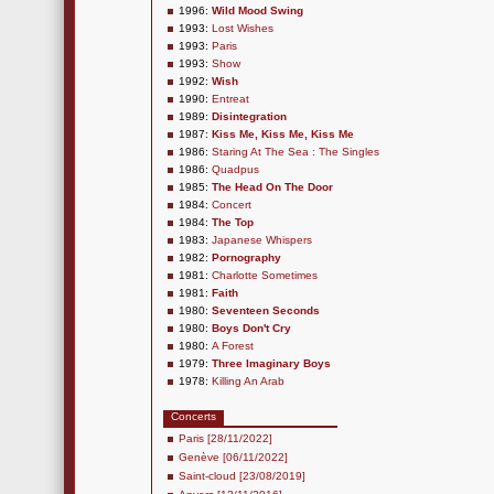
1996:
Wild Mood Swing
1993:
Lost Wishes
1993:
Paris
1993:
Show
1992:
Wish
1990:
Entreat
1989:
Disintegration
1987:
Kiss Me, Kiss Me, Kiss Me
1986:
Staring At The Sea : The Singles
1986:
Quadpus
1985:
The Head On The Door
1984:
Concert
1984:
The Top
1983:
Japanese Whispers
1982:
Pornography
1981:
Charlotte Sometimes
1981:
Faith
1980:
Seventeen Seconds
1980:
Boys Don't Cry
1980:
A Forest
1979:
Three Imaginary Boys
1978:
Killing An Arab
Concerts
Paris [28/11/2022]
Genève [06/11/2022]
Saint-cloud [23/08/2019]