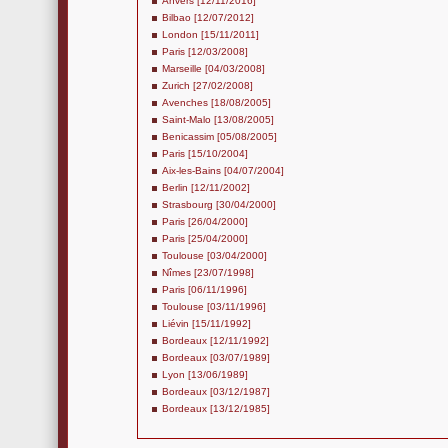
Anvers [12/11/2016]
Bilbao [12/07/2012]
London [15/11/2011]
Paris [12/03/2008]
Marseille [04/03/2008]
Zurich [27/02/2008]
Avenches [18/08/2005]
Saint-Malo [13/08/2005]
Benicassim [05/08/2005]
Paris [15/10/2004]
Aix-les-Bains [04/07/2004]
Berlin [12/11/2002]
Strasbourg [30/04/2000]
Paris [26/04/2000]
Paris [25/04/2000]
Toulouse [03/04/2000]
Nîmes [23/07/1998]
Paris [06/11/1996]
Toulouse [03/11/1996]
Liévin [15/11/1992]
Bordeaux [12/11/1992]
Bordeaux [03/07/1989]
Lyon [13/06/1989]
Bordeaux [03/12/1987]
Bordeaux [13/12/1985]