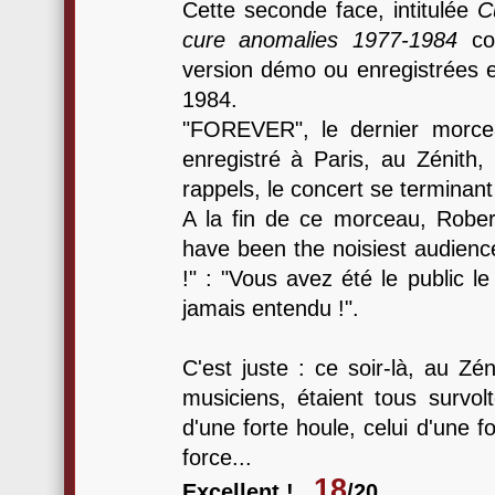
Cette seconde face, intitulée
Cu
cure anomalies 1977-1984
com
version démo ou enregistrées e
1984.
"FOREVER", le dernier morce
enregistré à Paris, au Zénith,
rappels, le concert se termina
A la fin de ce morceau, Robe
have been the noisiest audience
!" : "Vous avez été le public le
jamais entendu !".
C'est juste : ce soir-là, au Z
musiciens, étaient tous survol
d'une forte houle, celui d'une f
force...
18
Excellent !
/20