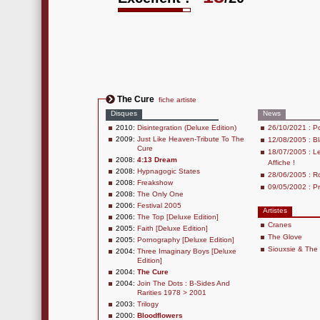
The Cure
fiche artiste
Disques
News
2010:
Disintegration (Deluxe Edition)
26/10/2021 : Po
2009:
Just Like Heaven-Tribute To The
12/08/2005 : Bl
Cure
18/07/2005 : Le
2008:
4:13 Dream
Affiche !
2008:
Hypnagogic States
28/06/2005 : R
2008:
Freakshow
09/05/2002 : Pr
2008:
The Only One
2006:
Festival 2005
Artistes
2006:
The Top [Deluxe Edition]
Cranes
2005:
Faith [Deluxe Edition]
The Glove
2005:
Pornography [Deluxe Edition]
Siouxsie & Th
2004:
Three Imaginary Boys [Deluxe
Edition]
2004:
The Cure
2004:
Join The Dots : B-Sides And
Rarities 1978 > 2001
2003:
Trilogy
2000:
Bloodflowers