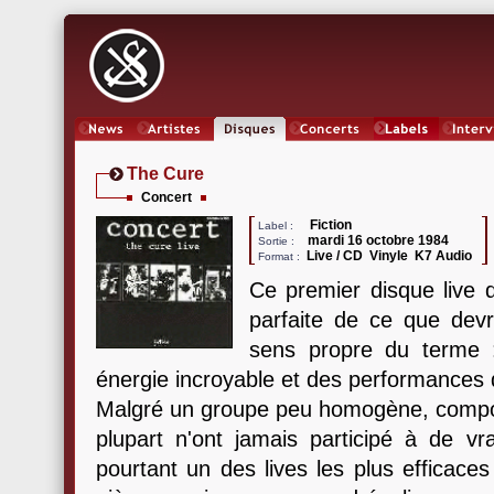
News
Artistes
Oeuvres
Concerts
Labels
Inter
The Cure
Concert
Fiction
Label :
mardi 16 octobre 1984
Sortie :
Live / CD Vinyle K7 Audio
Format :
Ce premier disque live
parfaite de ce que devr
sens propre du terme 
énergie incroyable et des performances d
Malgré un groupe peu homogène, compos
plupart n'ont jamais participé à de 
pourtant un des lives les plus efficaces