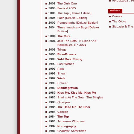
09/05/2002 : Pr
2008:
The Only One
2006:
Festival 2005
Artistes
2006:
The Top [Deluxe Edition]
Cranes
2005:
Faith [Deluxe Edition]
The Glove
2005:
Pornography [Deluxe Edition]
Siouxsie & Th
2004:
Three Imaginary Boys [Deluxe
Edition]
2004:
The Cure
2004:
Join The Dots : B-Sides And
Rarities 1978 > 2001
2003:
Trilogy
2000:
Bloodflowers
1996:
Wild Mood Swing
1993:
Lost Wishes
1993:
Paris
1993:
Show
1992:
Wish
1990:
Entreat
1989:
Disintegration
1987:
Kiss Me, Kiss Me, Kiss Me
1986:
Staring At The Sea : The Singles
1986:
Quadpus
1985:
The Head On The Door
1984:
Concert
1984:
The Top
1983:
Japanese Whispers
1982:
Pornography
1981:
Charlotte Sometimes