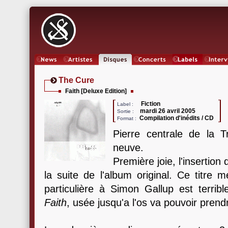
News
Artistes
Oeuvres
Concerts
Labels
Inter
The Cure
Faith [Deluxe Edition]
Fiction
Label :
mardi 26 avril 2005
Sortie :
Compilation d'inédits / CD
Format :
Pierre centrale de la T
neuve.
Première joie, l'insertio
la suite de l'album original. Ce titre 
particulière à Simon Gallup est terrib
Faith
, usée jusqu'a l'os va pouvoir prendr