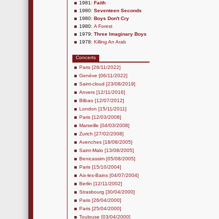
1981:
Faith
1980:
Seventeen Seconds
1980:
Boys Don't Cry
1980:
A Forest
1979:
Three Imaginary Boys
1978:
Killing An Arab
Concerts
Paris [28/11/2022]
Genève [06/11/2022]
Saint-cloud [23/08/2019]
Anvers [12/11/2016]
Bilbao [12/07/2012]
London [15/11/2011]
Paris [12/03/2008]
Marseille [04/03/2008]
Zurich [27/02/2008]
Avenches [18/08/2005]
Saint-Malo [13/08/2005]
Benicassim [05/08/2005]
Paris [15/10/2004]
Aix-les-Bains [04/07/2004]
Berlin [12/11/2002]
Strasbourg [30/04/2000]
Paris [26/04/2000]
Paris [25/04/2000]
Toulouse [03/04/2000]