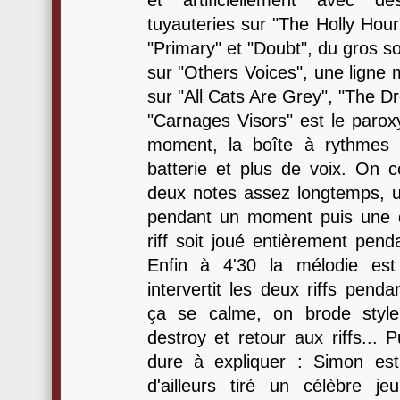
et artificiellement avec d
tuyauteries sur "The Holly Hou
"Primary" et "Doubt", du gros s
sur "Others Voices", une ligne
sur "All Cats Are Grey", "The D
"Carnages Visors" est le paro
moment, la boîte à rythmes 
batterie et plus de voix. On
deux notes assez longtemps, un
pendant un moment puis une q
riff soit joué entièrement pen
Enfin à 4'30 la mélodie es
intervertit les deux riffs pend
ça se calme, on brode style
destroy et retour aux riffs... P
dure à expliquer : Simon es
d'ailleurs tiré un célèbre j