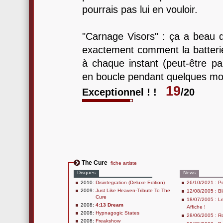
pourrais pas lui en vouloir.
"Carnage Visors" : ça a beau d
exactement comment la batterie
à chaque instant (peut-être par
en boucle pendant quelques moi
19
Exceptionnel ! !
/20
The Cure
fiche artiste
Disques
News
2010:
Disintegration (Deluxe Edition)
26/10/2021 : Po
2009:
Just Like Heaven-Tribute To The
12/08/2005 : Bl
Cure
18/07/2005 : Le
2008:
4:13 Dream
Affiche !
2008:
Hypnagogic States
28/06/2005 : R
2008:
Freakshow