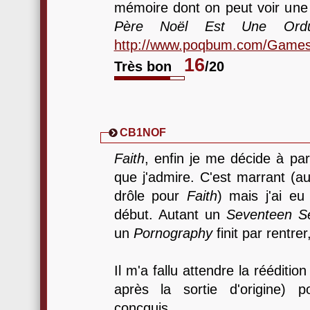
mémoire dont on peut voir une 
Père Noël Est Une Ordu
http://www.poqbum.com/Games
16
Très bon
/20
CB1NOF
Faith
, enfin je me décide à pa
que j'admire. C'est marrant (au
drôle pour
Faith
) mais j'ai eu
début. Autant un
Seventeen S
un
Pornography
finit par rentre
Il m'a fallu attendre la rééditi
après la sortie d'origine) p
concquis.