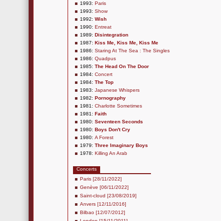
1993:
Paris
1993:
Show
1992:
Wish
1990:
Entreat
1989:
Disintegration
1987:
Kiss Me, Kiss Me, Kiss Me
1986:
Staring At The Sea : The Singles
1986:
Quadpus
1985:
The Head On The Door
1984:
Concert
1984:
The Top
1983:
Japanese Whispers
1982:
Pornography
1981:
Charlotte Sometimes
1981:
Faith
1980:
Seventeen Seconds
1980:
Boys Don't Cry
1980:
A Forest
1979:
Three Imaginary Boys
1978:
Killing An Arab
Concerts
Paris [28/11/2022]
Genève [06/11/2022]
Saint-cloud [23/08/2019]
Anvers [12/11/2016]
Bilbao [12/07/2012]
London [15/11/2011]