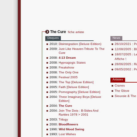
The Cure
fiche artiste
Disques
News
2010:
Disintegration (Deluxe Edition)
26/10/2021 : Po
2009:
Just Like Heaven-Tribute To The
12/08/2005 : Bl
Cure
18/07/2005 : Le
2008:
4:13 Dream
Affiche !
2008:
Hypnagogic States
28/06/2005 : R
2008:
Freakshow
09/05/2002 : Pr
2008:
The Only One
2006:
Festival 2005
Artistes
2006:
The Top [Deluxe Edition]
Cranes
2005:
Faith [Deluxe Edition]
The Glove
2005:
Pornography [Deluxe Edition]
Siouxsie & Th
2004:
Three Imaginary Boys [Deluxe
Edition]
2004:
The Cure
2004:
Join The Dots : B-Sides And
Rarities 1978 > 2001
2003:
Trilogy
2000:
Bloodflowers
1996:
Wild Mood Swing
1993:
Lost Wishes