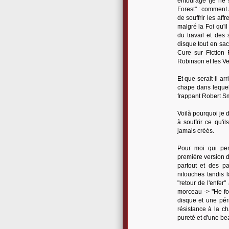
entourage (je ne s
Forest" : comment 
de souffrir les af
malgré la Foi qu'i
du travail et des
disque tout en sach
Cure sur Fiction 
Robinson et les Ve
Et que serait-il a
chape dans lequel
frappant Robert Sm
Voilà pourquoi je di
à souffrir ce qu'i
jamais créés.
Pour moi qui pen
première version d
partout et des pa
nitouches tandis 
"retour de l'enfer
morceau -> "He fou
disque et une péri
résistance à la ch
pureté et d'une bea