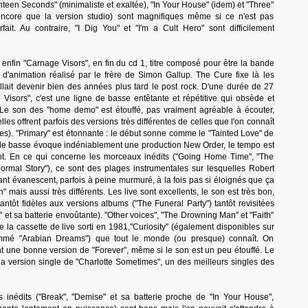
teen Seconds" (minimaliste et exaltée), "In Your House" (idem) et "Three"
encore que la version studio) sont magnifiques même si ce n'est pas
fait. Au contraire, "I Dig You" et "I'm a Cult Hero" sont difficilement
e enfin "Carnage Visors", en fin du cd 1, titre composé pour être la bande
m d'animation réalisé par le frère de Simon Gallup. The Cure fixe là les
llait devenir bien des années plus tard le post rock. D'une durée de 27
Visors", c'est une ligne de basse entêtante et répétitive qui obsède et
r. Le son des "home demo" est étouffé, pas vraiment agréable à écouter,
'elles offrent parfois des versions très différentes de celles que l'on connaît
res). "Primary" est étonnante : le début sonne comme le "Tainted Love" de
e de basse évoque indéniablement une production New Order, le tempo est
t. En ce qui concerne les morceaux inédits ("Going Home Time", "The
Normal Story"), ce sont des plages instrumentales sur lesquelles Robert
nt évanescent, parfois à peine murmuré, à la fois pas si éloignés que ça
th" mais aussi très différents. Les live sont excellents, le son est très bon,
tantôt fidèles aux versions albums ("The Funeral Party") tantôt revisitées
" et sa batterie envoûtante). "Other voices", "The Drowning Man" et "Faith"
de la cassette de live sorti en 1981,"Curiosity" (également disponibles sur
mé "Arabian Dreams") que tout le monde (ou presque) connaît. On
t une bonne version de "Forever", même si le son est un peu étouffé. Le
la version single de "Charlotte Sometimes", un des meilleurs singles des
 inédits ("Break", "Demise" et sa batterie proche de "In Your House",