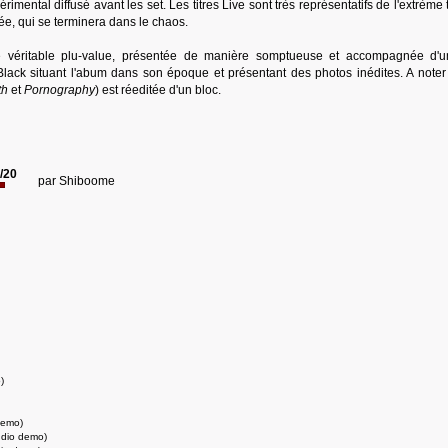
rimental diffusé avant les set. Les titres Live sont très représentatifs de l'extrème
ée, qui se terminera dans le chaos.
ne véritable plu-value, présentée de manière somptueuse et accompagnée d'un
lack situant l'abum dans son époque et présentant des photos inédites. A noter
th
et
Pornography
) est réeditée d'un bloc.
/20
par
Shiboome
)
demo)
udio demo)