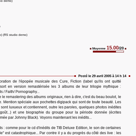
dio demo)
)
b) (RS studio demo)
15.00
/20
Moyenne
Posté le 29 avril 2005 à 14 h 14
oration de l'épopée musicale des Cure, Fiction (label qu'ils ont quitté
 sort en version remastérisée les 3 albums de leur trilogie mythique :
/ Faith/ Pornography...
 le remastering des albums originaux, rien à dire, c'est du beau boulot, le
. Mention spéciale aux pochettes digipack qui sont de toute beauté. Les
x sont luxueux et contiennent, outre les paroles, quelques photos inédites
oût...) et une biographie du groupe pour la période donnée (écrites
ée par Johnny Black). Voyons maintenant les inédits...
: comme pour le cd d'inédits de TIB Deluxe Edition, le son de certaines
est catastrophique... Par contre il y a du progrès du côté des live : les