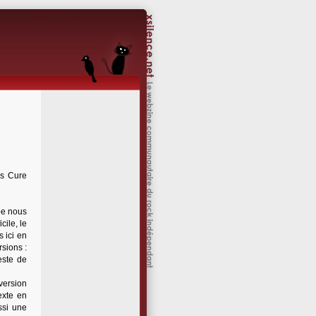
es Cure
pe nous
cile, le
 ici en
sions :
este de
version
exte en
ssi une