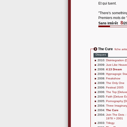
Et qui tuent.
"There's something
Premiers mots de 
8
Sans intérêt
/2
The Cure
fiche arti
Disques
2010:
Disintegration (
2009:
Just Like Heave
2008:
4:13 Dream
2008:
Hypnagogic Sta
2008:
Freakshow
2008:
The Only One
2006:
Festival 2005
2006:
The Top [Deluxe
2005:
Faith [Deluxe Ed
2005:
Pornography [De
2004:
Three Imaginary
2004:
The Cure
2004:
Join The Dots :
1978 > 2001
2003:
Trilogy