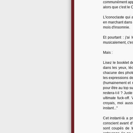
communément appel
alors que c'est le 
L'iconoclaste qui
en marchant dans 
mois d'insomnie.
Et pourtant : j'a
musicalement, c'es
Mais :
Lisez le booklet 
dans les yeux, lé
chacune des photo
les expressions de
(humainement et 
pour être au top s
restera-t-il ? Just
ultimate fuck-off
croyais, moi auss
instant..."
Cet instant-là a 
conscient avant d
sont coupés de to