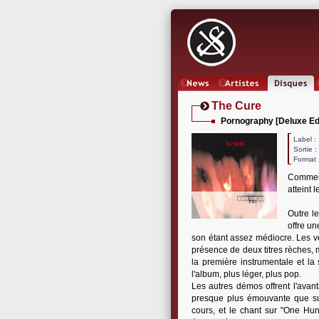
News
Artistes
Oeuvres
The Cure
Pornography [Deluxe Edi
Label
Sortie 
Format 
Commen
atteint 
Outre le
offre un
son étant assez médiocre. Les v
présence de deux titres rèches, 
la première instrumentale et la
l'album, plus léger, plus pop.
Les autres démos offrent l'avant
presque plus émouvante que su
cours, et le chant sur "One Hun