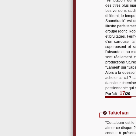
"Temptation" qui 
des titres plus ma
Les versions studi
diffèrent, le temp
Soundtrack" est u
illustre parfaitem
groupe (donc Robe
et bruitages. Ferm
d'un carrousel fa
superposent et s
l'absurde et au ca
sont réellement c
productions futures
"Lament" sur "Japa
Alors à la questio
acheter ce cd ? L
dans leur cheminem
passionnante qui n
17
Parfait
/20
Takichan
"Cet album est l
aimer ce disque ?
conduit à présent