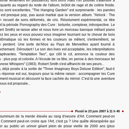
monte lentement en puissance) sont bons mais l'on pouvait s'attendre à
rquants au regard du reste de l'album, brûlot de rage et de colère froide.
os sont excellentes, "The Hanging Garden" est surprenante : les paroles
o est presque pop, pas aussi martial que la version album. "Airlock : The
n recueil de sons déformés, de cris. Résolument expérimental, ce titre
ent la période Pornography des Cure : torturée, complexe, introspective. Le
rt Smith) se laisse aller et nous livre un morceau baroque mêlant piano
ez les yeux et vous pouvez vous imaginer tournant sur le cheval de bois
ntômatique où les formes et les couleurs se mêlent, s'entremêlent, se
e perdent. Une sorte de'Alice au Pays de Merveilles ayant tourné à
uchemard. Déroutant ! Le son des lives est acceptable, les interprétations
aptivantes. "Temptation Two", qui clôt le cd, annonce la couleur des
 : plus pop et colorée. A l'écoute de ce titre, on pense à des morceaux tel
nese Whispers" (1983). Robert Smith s'est affranchi de ses peurs...
n, déjà posée à la sortie de "Three Imaginary Boys Deluxe Edition", faut-il
a réponse est oui, toujours pour la même raison : accompagner les Cure
ent musical et découvrir la face cachée du mirroir. C'est là une aventure
ous est proposée...
Posté le 23 juin 2007 à 11 h 40
e summum de la merde élevée au rang d'oeuvre d'Art. Comment peut-on
 Comment peut-on croire que l'Art, c'est ça ? Une quête désespérée qui
er au public un urinoir géant plein de pisse vieille de 2000 ans (plus