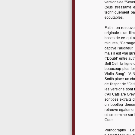
versions de "Seven
(plus stressante 
techniquement par
écoutables.
Faith : on retrouv
originale d'un fil
bases de ce qui a
minutes, "Carnage 
captive l'auditeu
mais il est vrai qu
("Doubt" entre aut
Soft Cell, la lign
beaucoup plus len
Violin Song", "A 
Smith place un cha
de l'esprit de "Fai
les versions sont 
("All Cats are Grey
sont des extraits 
un bootleg dénom
retrouve égalemen
cd se termine sur 
Cure.
Pornography : Les