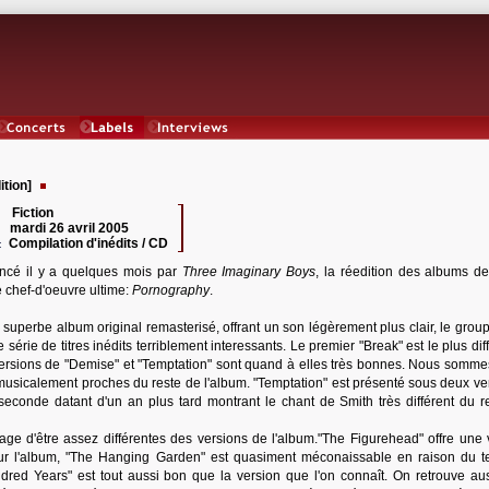
Concerts
Labels
Interviews
tion]
Fiction
 :
mardi 26 avril 2005
:
Compilation d'inédits / CD
:
cé il y a quelques mois par
Three Imaginary Boys
, la réedition des albums d
le chef-d'oeuvre ultime:
Pornography
.
 superbe album original remasterisé, offrant un son légèrement plus clair, le grou
e série de titres inédits terriblement interessants. Le premier "Break" est le plus diffi
ersions de "Demise" et "Temptation" sont quand à elles très bonnes. Nous sommes
musicalement proches du reste de l'album. "Temptation" est présenté sous deux ver
 seconde datant d'un an plus tard montrant le chant de Smith très différent du r
age d'être assez différentes des versions de l'album."The Figurehead" offre une 
r l'album, "The Hanging Garden" est quasiment méconaissable en raison du t
dred Years" est tout aussi bon que la version que l'on connaît. On retrouve au