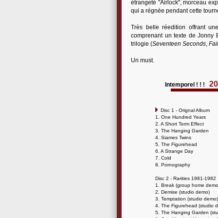
étrangeté "Airlock", morceau expé
qui a régnée pendant cette tourn
Très belle réedition offrant u
comprenant un texte de Jonny B
trilogie (
Seventeen Seconds
,
Fai
Un must.
20
Intemporel ! ! !
Disc 1 - Orignal Album
1. One Hundred Years
2. A Short Term Effect
3. The Hanging Garden
4. Siames Twins
5. The Figurehead
6. A Strange Day
7. Cold
8. Pornography
Disc 2 - Rarities 1981-1982
1. Break (group home demo
2. Demise (studio demo)
3. Temptation (studio demo)
4. The Figurehead (studio 
5. The Hanging Garden (st