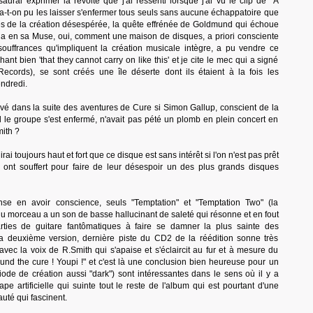
aurai exprimer la révolte que j'ai ressenti lorsque j'ai vu le clip de "A
a-t-on pu les laisser s'enfermer tous seuls sans aucune échappatoire que
fres de la création désespérée, la quête effrénée de Goldmund qui échoue
l a en sa Muse, oui, comment une maison de disques, a priori consciente
 souffrances qu'impliquent la création musicale intègre, a pu vendre ce
ant bien 'that they cannot carry on like this' et je cite le mec qui a signé
Records), se sont créés une île déserte dont ils étaient à la fois les
ndredi.
rrivé dans la suite des aventures de Cure si Simon Gallup, conscient de la
 le groupe s'est enfermé, n'avait pas pété un plomb en plein concert en
ith ?
rai toujours haut et fort que ce disque est sans intérêt si l'on n'est pas prêt
ls ont souffert pour faire de leur désespoir un des plus grands disques
se en avoir conscience, seuls "Temptation" et "Temptation Two" (la
u morceau a un son de basse hallucinant de saleté qui résonne et en fout
rties de guitare fantômatiques à faire se damner la plus sainte des
la deuxième version, dernière piste du CD2 de la réédition sonne très
" avec la voix de R.Smith qui s'apaise et s'éclaircit au fur et à mesure du
nd the cure ! Youpi !" et c'est là une conclusion bien heureuse pour un
ode de création aussi "dark") sont intéressantes dans le sens où il y a
ape artificielle qui suinte tout le reste de l'album qui est pourtant d'une
uté qui fascinent.