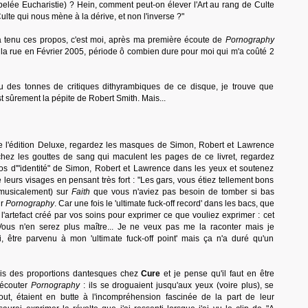
ée Eucharistie) ? Hein, comment peut-on élever l'Art au rang de Culte
Culte qui nous mène à la dérive, et non l'inverse ?"
 a tenu ces propos, c'est moi, après ma première écoute de
Pornography
la rue en Février 2005, période ô combien dure pour moi qui m'a coûté 2
i lu des tonnes de critiques dithyrambiques de ce disque, je trouve que
t sûrement la pépite de Robert Smith. Mais...
de l'édition Deluxe, regardez les masques de Simon, Robert et Lawrence
chez les gouttes de sang qui maculent les pages de ce livret, regardez
s d'"identité" de Simon, Robert et Lawrence dans les yeux et soutenez
 leurs visages en pensant très fort : "Les gars, vous étiez tellement bons
musicalement) sur
Faith
que vous n'aviez pas besoin de tomber si bas
ur
Pornography
. Car une fois le 'ultimate fuck-off record' dans les bacs, que
e l'artefact créé par vos soins pour exprimer ce que vouliez exprimer : cet
. Vous n'en serez plus maître... Je ne veux pas me la raconter mais je
i, être parvenu à mon 'ultimate fuck-off point' mais ça n'a duré qu'un
pris des proportions dantesques chez
Cure
et je pense qu'il faut en être
'écouter
Pornography
: ils se droguaient jusqu'aux yeux (voire plus), se
ut, étaient en butte à l'incompréhension fascinée de la part de leur