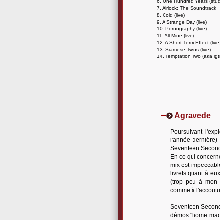
6. One Hundred Years (stu
7. Airlock: The Soundtrack
8. Cold (live)
9. A Strange Day (live)
10. Pornography (live)
11. All Mine (live)
12. A Short Term Effect (live
13. Siamese Twins (live)
14. Temptation Two (aka lgt
Agravede
Poursuivant l'expl
l'année dernière)
Seventeen Seconds 
En ce qui concerne
mix est impeccable
livrets quant à eu
(trop peu à mon g
comme à l'accoutum
Seventeen Seconds 
démos "home made" 