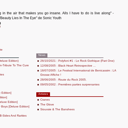
 in the air that makes you go insane. Alls I have to do is live along" -
"Beauty Lies In The Eye" de Sonic Youth
0
ste
News
Deluxe Edition)
26/10/2021 : Polyfoni #1 - Le Rock Gothique (Part One)
n-Tribute To The Cure
12/08/2005 : Black Heart Retrospective ...
18/07/2005 : Le Festival International de Benicassim : LA
tes
Grosse Affiche !
28/06/2005 : Route du Rock 2005.
09/05/2002 : Premières parties surprenantes
 Edition]
Artistes
ition]
Cranes
luxe Edition]
The Glove
 Boys [Deluxe Edition]
Siouxsie & The Banshees
 B-Sides And Rarities