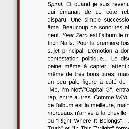
Spiral
. Et quand je suis reve
qui émanait de ce côté rebu
disparu. Une simple succession
âme. Beaucoup de sonorités ele
neuf.
Year Zero
est l'album le m
Inch Nails. Pour la première foi
sujet principal. L'émotion a do
contestation politique... Le di
peine même à capter l'attenti
même de très bons titres, mai
un peu pâle figure à côté de
"Me, I'm Not"/"Capital G", entra
rap, entre autres. Comme
With
de l'album est la meilleure, m
morceaux n'arrive à la cheville
ou "Right Where It Belongs". 
Truth" et "In This Twilight" for