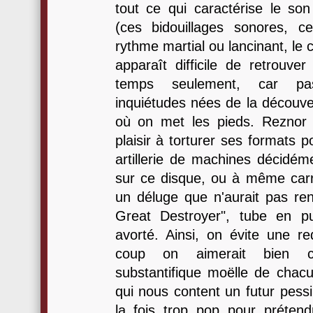
tout ce qui caractérise le so
(ces bidouillages sonores, c
rythme martial ou lancinant, le c
apparaît difficile de retrouv
temps seulement, car pa
inquiétudes nées de la découve
où on met les pieds. Reznor 
plaisir à torturer ses formats p
artillerie de machines décidém
sur ce disque, ou à même car
un déluge que n'aurait pas re
Great Destroyer", tube en pu
avorté. Ainsi, on évite une r
coup on aimerait bien co
substantifique moëlle de chac
qui nous content un futur pessi
la fois trop pop pour prétendr