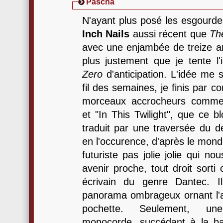
Pascha
N'ayant plus posé les esgourd
Inch Nails
aussi récent que
Th
avec une enjambée de treize a
plus justement que je tente l
Zero
d'anticipation. L'idée me 
fil des semaines, je finis par c
morceaux accrocheurs comme "
et "In This Twilight", que ce 
traduit par une traversée du d
en l'occurence, d'après le mond
futuriste pas jolie jolie qui 
avenir proche, tout droit sort
écrivain du genre Dantec. Il
panorama ombrageux ornant l'arr
pochette. Seulement, un
monocorde, succédant à la ba