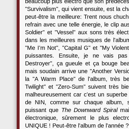
beaucoup plus électro que son prédéce
"Survivalism", qui vient ensuite, est la 
peut-être la meilleure: Trent nous chuch
refrain avec une telle énergie, le clip a
Soldier" et "Vessel" aux sons très élec
dans les meilleures musiques de l'album
"Me I'm Not", "Capital G" et "My Violent
puissantes. Ensuite, je ne vais pas
Destroyer", ça gueule et ça bouge b
mais soudain arrive une "Another Versi
la "A Warm Place" de l'album, très bel
Twilight" et "Zero-Sum" suivent très bi
malheureusement car c'est un superb
de NIN, comme sur chaque album, sa
puissant que
The Downward Spiral
ma
électronique, sûrement le plus elec
UNIQUE ! Peut-être l'album de l'année ?