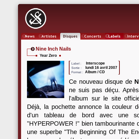
News
Artistes
Oeuvres
Concerts
Labels
Inter
Nine Inch Nails
Year Zero
Interscope
Label :
lundi 16 avril 2007
Sortie :
Album / CD
Format :
Ce nouveau disque de
N
ne suis pas déçu. Après
l'album sur le site offic
Déjà, la pochette annonce la couleur d
d'un tableau de bord avec une sor
"HYPERPOWER !" bien tambourinante dans
une superbe "The Beginning Of The En