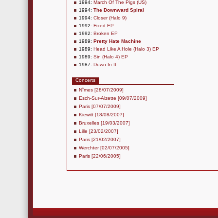
1994:
March Of The Pigs (US)
1994:
The Downward Spiral
1994:
Closer (Halo 9)
1992:
Fixed EP
1992:
Broken EP
1989:
Pretty Hate Machine
1989:
Head Like A Hole (Halo 3) EP
1989:
Sin (Halo 4) EP
1987:
Down In It
Concerts
Nîmes [28/07/2009]
Esch-Sur-Alzette [09/07/2009]
Paris [07/07/2009]
Kiewitt [18/08/2007]
Bruxelles [19/03/2007]
Lille [23/02/2007]
Paris [21/02/2007]
Werchter [02/07/2005]
Paris [22/06/2005]