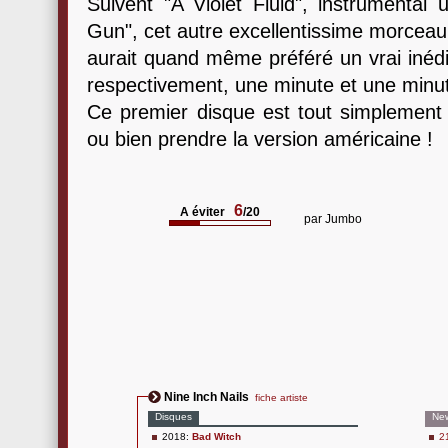
Suivent "A Violet Fluid", instrumental
Gun", cet autre excellentissime morcea
aurait quand même préféré un vrai inédit
respectivement, une minute et une minute
Ce premier disque est tout simplement l
ou bien prendre la version américaine !
6
A éviter
/20
par
Jumbo
Nine Inch Nails
fiche artiste
Disques
Ne
2018:
Bad Witch
2