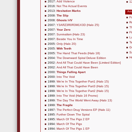
2017:
Add Violence
1
2016:
Not The Actual Events
2013:
Hesitation Marks
Art
2008:
The Slip
F
2008:
Ghosts I-IV
R
2007:
Y3ARZ3R0R3M1X3D (Halo 25)
T
2007:
Year Zero
Fi
2007:
Survivalism (Halo 23)
L
2007:
Beside You In Time
Te
2005:
Only (Halo 20)
G
2005:
With Teeth
S
2005:
The Hand That Feeds (Halo 18)
H
2004:
The Downward Spiral Deluxe Edition
2002:
And All That Could Have Been [Limited Edition]
2002:
And All That Could Have Been
2000:
Things Falling Apart
2000:
Into The Void
1999:
We're In This Together Part1 (Halo 15)
1999:
We're In This Together Part3 (Halo 15)
1999:
We're In This Together Part2 (Halo 15)
1999:
Into The Void (Halo 16 Promo)
1999:
The Day The World Went Away (Halo 13)
1999:
The Fragile
1997:
The Perfect Drug Versions EP (Halo 11)
1995:
Further Down The Spiral
1995:
March Of The Pigs 2 EP
1994:
March Of The Pigs
1994:
March Of The Pigs 1 EP