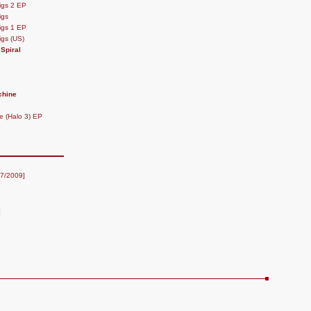
igs 2 EP
igs
igs 1 EP
igs (US)
Spiral
chine
e (Halo 3) EP
07/2009]
]