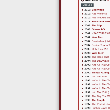
Nine Inch Nails
fi
Disques
2018:
Bad Witch
2017:
Add Violence
2016:
Not The Actual 
2013:
Hesitation Mar
2008:
The Slip
2008:
Ghosts I-IV
2007:
Y3ARZ3R0R3M1
2007:
Year Zero
2007:
Survivalism (Hal
2007:
Beside You In 
2005:
Only (Halo 20)
2005:
With Teeth
2005:
The Hand That 
2004:
The Downward S
2002:
And All That Co
2002:
And All That C
2000:
Things Falling 
2000:
Into The Void
1999:
We're In This T
1999:
We're In This T
1999:
We're In This T
1999:
Into The Void (
1999:
The Day The Wo
1999:
The Fragile
1997:
The Perfect Dru
1995:
Further Down Th