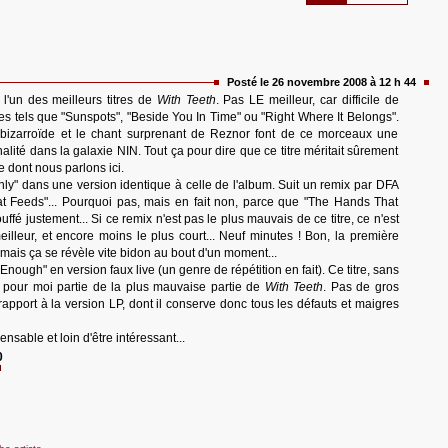
Posté le 26 novembre 2008 à 12 h 44
t l'un des meilleurs titres de
With Teeth
. Pas LE meilleur, car difficile de
res tels que "Sunspots", "Beside You In Time" ou "Right Where It Belongs".
 bizarroïde et le chant surprenant de Reznor font de ce morceaux une
inalité dans la galaxie NIN. Tout ça pour dire que ce titre méritait sûrement
e dont nous parlons ici.
Only" dans une version identique à celle de l'album. Suit un remix par DFA
 Feeds"... Pourquoi pas, mais en fait non, parce que "The Hands That
ffé justement... Si ce remix n'est pas le plus mauvais de ce titre, ce n'est
illeur, et encore moins le plus court... Neuf minutes ! Bon, la première
mais ça se révèle vite bidon au bout d'un moment...
Enough" en version faux live (un genre de répétition en fait). Ce titre, sans
t pour moi partie de la plus mauvaise partie de
With Teeth
. Pas de gros
pport à la version LP, dont il conserve donc tous les défauts et maigres
ensable et loin d'être intéressant...
0