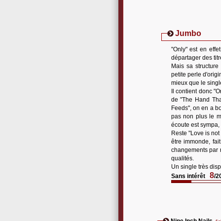
Jumbo
"Only" est en effe
départager des tit
Mais sa structure
petite perle d'orig
mieux que le singl
Il contient donc "
de "The Hand That
Feeds", on en a bou
pas non plus le me
écoute est sympa, 
Reste "Love is not 
être immonde, fai
changements par ra
qualités.
Un single très disp
8
Sans intérêt
/2