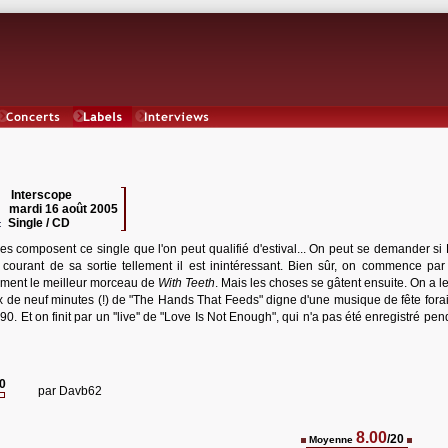
Concerts
Labels
Interviews
Interscope
 :
mardi 16 août 2005
:
Single / CD
:
tres composent ce single que l'on peut qualifié d'estival... On peut se demander s
u courant de sa sortie tellement il est inintéressant. Bien sûr, on commence par 
ement le meilleur morceau de
With Teeth
. Mais les choses se gâtent ensuite. On a le
x de neuf minutes (!) de "The Hands That Feeds" digne d'une musique de fête fora
0. Et on finit par un ''live'' de "Love Is Not Enough", qui n'a pas été enregistré pe
20
par
Davb62
8.00
/20
Moyenne