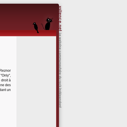
i Reznor
"Only",
 droit à
ine des
ndant un