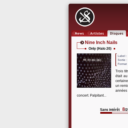
News
Artistes
Oeuvres
Nine Inch Nails
Only (Halo 20)
Label
Sortie 
Format 
Trois ti
était a
certain
un remi
années 9
concert. Palpitant...
8
Sans intérêt
/