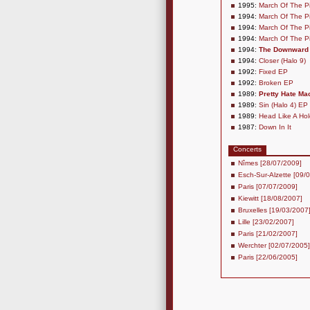
1995:
March Of The P
1994:
March Of The P
1994:
March Of The P
1994:
March Of The P
1994:
The Downward 
1994:
Closer (Halo 9)
1992:
Fixed EP
1992:
Broken EP
1989:
Pretty Hate Ma
1989:
Sin (Halo 4) EP
1989:
Head Like A Hol
1987:
Down In It
Concerts
Nîmes [28/07/2009]
Esch-Sur-Alzette [09/
Paris [07/07/2009]
Kiewitt [18/08/2007]
Bruxelles [19/03/2007
Lille [23/02/2007]
Paris [21/02/2007]
Werchter [02/07/2005]
Paris [22/06/2005]