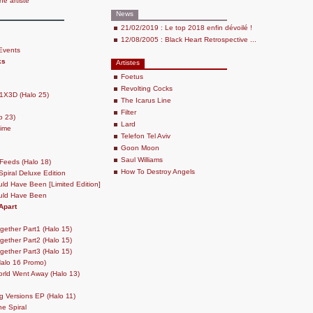
che artiste
News
21/02/2019 : Le top 2018 enfin dévoilé !
12/08/2005 : Black Heart Retrospective ...
Events
ks
Artistes
Foetus
Revolting Cocks
X3D (Halo 25)
The Icarus Line
Filter
o 23)
Lard
Time
Telefon Tel Aviv
Goon Moon
Saul Williams
Feeds (Halo 18)
How To Destroy Angels
piral Deluxe Edition
uld Have Been [Limited Edition]
ould Have Been
Apart
ogether Part1 (Halo 15)
ogether Part2 (Halo 15)
ogether Part3 (Halo 15)
Halo 16 Promo)
rld Went Away (Halo 13)
g Versions EP (Halo 11)
e Spiral