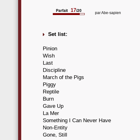
17
Parfait
/20
par
Abe-sapien
Set list:
Pinion
Wish
Last
Discipline
March of the Pigs
Piggy
Reptile
Burn
Gave Up
La Mer
Something I Can Never Have
Non-Entity
Gone, Still