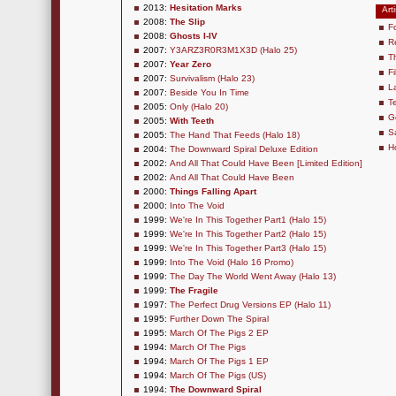
2013:
Hesitation Marks
Art
2008:
The Slip
F
2008:
Ghosts I-IV
R
2007:
Y3ARZ3R0R3M1X3D (Halo 25)
T
2007:
Year Zero
Fi
2007:
Survivalism (Halo 23)
L
2007:
Beside You In Time
Te
2005:
Only (Halo 20)
G
2005:
With Teeth
S
2005:
The Hand That Feeds (Halo 18)
H
2004:
The Downward Spiral Deluxe Edition
2002:
And All That Could Have Been [Limited Edition]
2002:
And All That Could Have Been
2000:
Things Falling Apart
2000:
Into The Void
1999:
We're In This Together Part1 (Halo 15)
1999:
We're In This Together Part2 (Halo 15)
1999:
We're In This Together Part3 (Halo 15)
1999:
Into The Void (Halo 16 Promo)
1999:
The Day The World Went Away (Halo 13)
1999:
The Fragile
1997:
The Perfect Drug Versions EP (Halo 11)
1995:
Further Down The Spiral
1995:
March Of The Pigs 2 EP
1994:
March Of The Pigs
1994:
March Of The Pigs 1 EP
1994:
March Of The Pigs (US)
1994:
The Downward Spiral