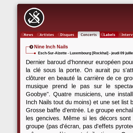
News
Artistes
Oeuvres
Concerts
Labels
Inter
Nine Inch Nails
Esch-Sur-Alzette - Luxembourg [Rockhal] - jeudi 09 juill
Dernier baroud d'honneur européen po
la clé sous la porte. On aurait pu s'a
clôturer en beauté la carrière de ce gr
musique prend le pas sur le specta
Goobye". Quatre musiciens, une installa
Inch Nails tout du moins) et une set list b
Grosse baffe d'entrée. Le groupe encha
les gencives. Même si les décors sont p
groupe (pas d'écran, pas d'effets pyrotec