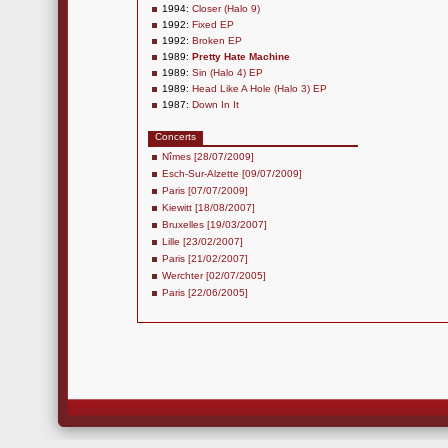
1994:
Closer (Halo 9)
1992:
Fixed EP
1992:
Broken EP
1989:
Pretty Hate Machine
1989:
Sin (Halo 4) EP
1989:
Head Like A Hole (Halo 3) EP
1987:
Down In It
Concerts
Nîmes [28/07/2009]
Esch-Sur-Alzette [09/07/2009]
Paris [07/07/2009]
Kiewitt [18/08/2007]
Bruxelles [19/03/2007]
Lille [23/02/2007]
Paris [21/02/2007]
Werchter [02/07/2005]
Paris [22/06/2005]