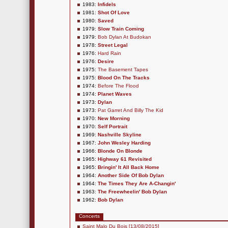
1983:
Infidels
1981:
Shot Of Love
1980:
Saved
1979:
Slow Train Coming
1979:
Bob Dylan At Budokan
1978:
Street Legal
1976:
Hard Rain
1976:
Desire
1975:
The Basement Tapes
1975:
Blood On The Tracks
1974:
Before The Flood
1974:
Planet Waves
1973:
Dylan
1973:
Pat Garret And Billy The Kid
1970:
New Morning
1970:
Self Portrait
1969:
Nashville Skyline
1967:
John Wesley Harding
1966:
Blonde On Blonde
1965:
Highway 61 Revisited
1965:
Bringin' It All Back Home
1964:
Another Side Of Bob Dylan
1964:
The Times They Are A-Changin'
1963:
The Freewheelin' Bob Dylan
1962:
Bob Dylan
Concerts
Saint Malo Du Bois [13/08/2015]