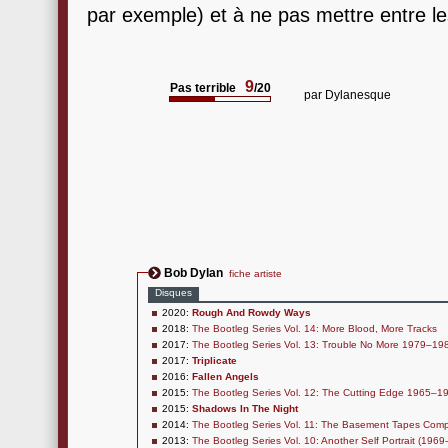
par exemple) et à ne pas mettre entre les
9
Pas terrible
/20
par
Dylanesque
Bob Dylan
fiche artiste
Disques
2020:
Rough And Rowdy Ways
2018:
The Bootleg Series Vol. 14: More Blood, More Tracks
2017:
The Bootleg Series Vol. 13: Trouble No More 1979–19
2017:
Triplicate
2016:
Fallen Angels
2015:
The Bootleg Series Vol. 12: The Cutting Edge 1965–1
2015:
Shadows In The Night
2014:
The Bootleg Series Vol. 11: The Basement Tapes Comp
2013:
The Bootleg Series Vol. 10: Another Self Portrait (1969