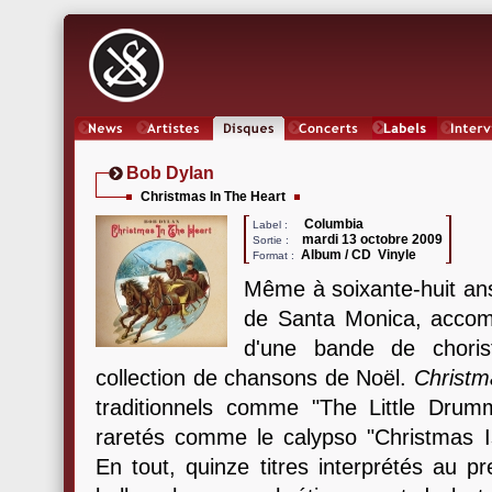
News
Artistes
Oeuvres
Concerts
Labels
Inter
Bob Dylan
Christmas In The Heart
Columbia
Label :
mardi 13 octobre 2009
Sortie :
Album / CD Vinyle
Format :
Même à soixante-huit an
de Santa Monica, accom
d'une bande de chorist
collection de chansons de Noël.
Christm
traditionnels comme "The Little Drum
raretés comme le calypso "Christmas I
En tout, quinze titres interprétés au 