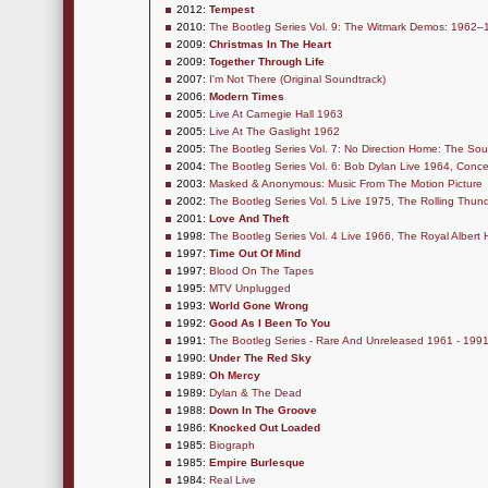
2012:
Tempest
2010:
The Bootleg Series Vol. 9: The Witmark Demos: 1962–
2009:
Christmas In The Heart
2009:
Together Through Life
2007:
I'm Not There (Original Soundtrack)
2006:
Modern Times
2005:
Live At Carnegie Hall 1963
2005:
Live At The Gaslight 1962
2005:
The Bootleg Series Vol. 7: No Direction Home: The So
2004:
The Bootleg Series Vol. 6: Bob Dylan Live 1964, Concer
2003:
Masked & Anonymous: Music From The Motion Picture
2002:
The Bootleg Series Vol. 5 Live 1975, The Rolling Thu
2001:
Love And Theft
1998:
The Bootleg Series Vol. 4 Live 1966, The Royal Albert 
1997:
Time Out Of Mind
1997:
Blood On The Tapes
1995:
MTV Unplugged
1993:
World Gone Wrong
1992:
Good As I Been To You
1991:
The Bootleg Series - Rare And Unreleased 1961 - 199
1990:
Under The Red Sky
1989:
Oh Mercy
1989:
Dylan & The Dead
1988:
Down In The Groove
1986:
Knocked Out Loaded
1985:
Biograph
1985:
Empire Burlesque
1984:
Real Live