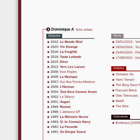
Dominique A
fiche artiste
Disques
News
2022:
Le Monde Réel
03/01/2010 : Vo
2020:
Vie Etrange
29/04/2004 : To
2018:
La Fragilité
24/04/2004 : Pr
2018:
Toute Latitude
17/09/2002 : Un
2015:
Eleor
2012:
Vers Les Lueurs
Artistes
2009:
Kick Peplim
Christine Ott
2009:
La Musique
Yann Tiersen
2007:
Sur Nos Forces Motrices
The Berg Sans N
2006:
L'Horizon
Françoiz Breut
2004:
Tout Sera Comme Avant
Oslo Telescopic
2002:
Le Détour
Mobiil
2001:
Auguri
The 6ths
1999:
Remué
1998:
L'attirance EP
Interviews
1995:
La Mémoire Neuve
1993:
Si Je Connais Harry
Bordeaux [15/03
1992:
La Fossette
1991:
Un Disque Sourd