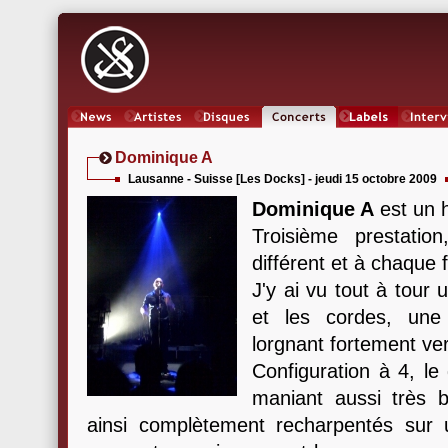
News
Artistes
Oeuvres
Concerts
Labels
Inter
Dominique A
Lausanne - Suisse [Les Docks] - jeudi 15 octobre 2009
Dominique A
est un 
Troisième prestatio
différent et à chaque f
J'y ai vu tout à tour 
et les cordes, une 
lorgnant fortement ver
Configuration à 4, le
maniant aussi très bi
ainsi complètement recharpentés sur 