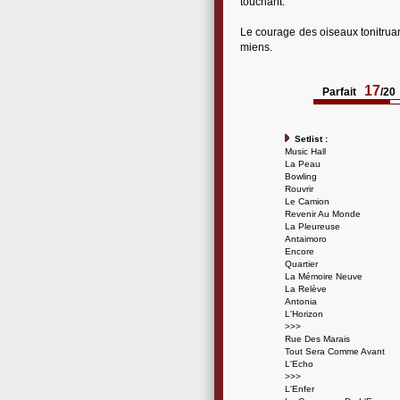
touchant.
Le courage des oiseaux tonitrua
miens.
17
Parfait
/20
Setlist :
Music Hall
La Peau
Bowling
Rouvrir
Le Camion
Revenir Au Monde
La Pleureuse
Antaimoro
Encore
Quartier
La Mémoire Neuve
La Relève
Antonia
L'Horizon
>>>
Rue Des Marais
Tout Sera Comme Avant
L'Echo
>>>
L'Enfer