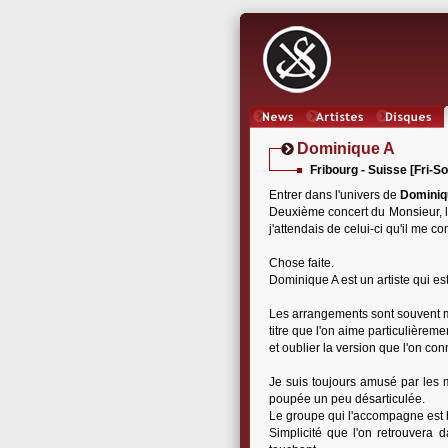
News
Artistes
Oeuvres
Dominique A
Fribourg - Suisse [Fri-S
Entrer dans l'univers de
Dominiq
Deuxième concert du Monsieur, le
j'attendais de celui-ci qu'il me c
Chose faite.
Dominique A est un artiste qui es
Les arrangements sont souvent mé
titre que l'on aime particulièrem
et oublier la version que l'on co
Je suis toujours amusé par les 
poupée un peu désarticulée.
Le groupe qui l'accompagne est bo
Simplicité que l'on retrouvera 