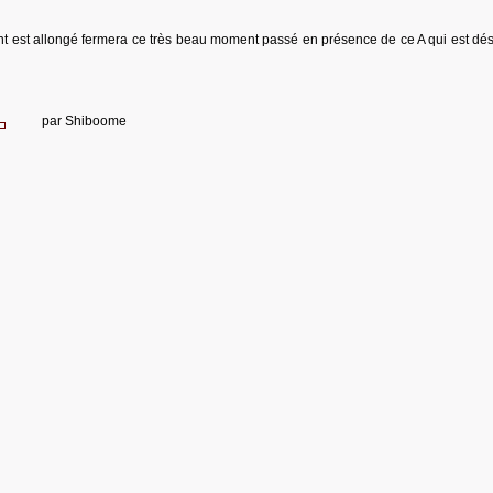
nt est allongé fermera ce très beau moment passé en présence de ce A qui est dé
par
Shiboome