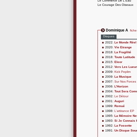
Le Commerce De L'Eau
Le Courage Des Oiseaux
Dominique A
fiche
Disques
2022:
Le Monde Réel
2020:
Vie Etrange
2018:
La Fragilité
2018:
Toute Latitude
2015:
Eleor
2012:
Vers Les Lueu
2009:
Kick Peplim
2009:
La Musique
2007:
Sur Nos Forces 
2006:
L'Horizon
2004:
Tout Sera Com
2002:
Le Détour
2001:
Auguri
1999:
Remué
1998:
L'attirance EP
1995:
La Mémoire Ne
1993:
Si Je Connais 
1992:
La Fossette
1991:
Un Disque Sou