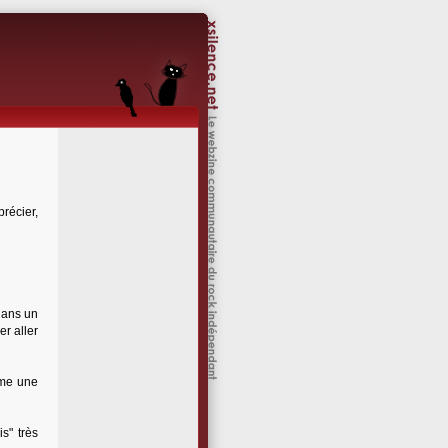
récier,
dans un
er aller
mme une
s" très