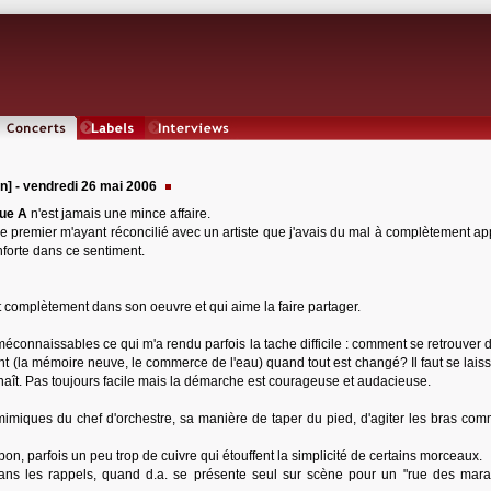
Concerts
Labels
Interviews
on] - vendredi 26 mai 2006
ue A
n'est jamais une mince affaire.
 premier m'ayant réconcilié avec un artiste que j'avais du mal à complètement app
onforte dans ce sentiment.
t complètement dans son oeuvre et qui aime la faire partager.
connaissables ce qui m'a rendu parfois la tache difficile : comment se retrouver 
ent (la mémoire neuve, le commerce de l'eau) quand tout est changé? Il faut se laiss
nnaît. Pas toujours facile mais la démarche est courageuse et audacieuse.
mimiques du chef d'orchestre, sa manière de taper du pied, d'agiter les bras co
n, parfois un peu trop de cuivre qui étouffent la simplicité de certains morceaux.
dans les rappels, quand d.a. se présente seul sur scène pour un "rue des marai