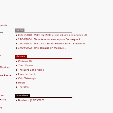
 artiste
News
03/01/2010 : Votre top 2009 et vos albums des années 00
29/04/2004 : Tournée européenne pour Dominique A
24/04/2004 : Primavera Sound Festival 2004 - Barcelone
17/09/2002 : Une semaine en musique...
rs
Artistes
Christine Ott
Yann Tiersen
Motrices
The Berg Sans Nipple
Françoiz Breut
me Avant
Oslo Telescopic
Mobiil
The 6ths
Interviews
uve
Harry
Bordeaux [15/03/2002]
rd