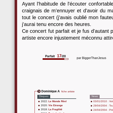
Ayant l'habitude de l'écouter conforta
craignais de m'ennuyer et d'avoir du ma
tout le concert (j'avais oublié mon fauteu
j'aurai tenu encore des heures.
Ce concert fut parfait et je fus d'autant
artiste encore injustement méconnu atti
17
Parfait
/20
par
BiggerThanJesus
Dominique A
fiche artiste
Disques
News
2022:
Le Monde Réel
03/01/2010 : Vo
2020:
Vie Etrange
29/04/2004 : To
2018:
La Fragilité
24/04/2004 : Pr