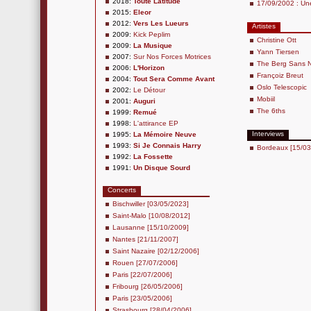
2018:
Toute Latitude
17/09/2002 : Un
2015:
Eleor
2012:
Vers Les Lueurs
Artistes
2009:
Kick Peplim
Christine Ott
2009:
La Musique
Yann Tiersen
2007:
Sur Nos Forces Motrices
The Berg Sans N
2006:
L'Horizon
Françoiz Breut
2004:
Tout Sera Comme Avant
Oslo Telescopic
2002:
Le Détour
Mobiil
2001:
Auguri
The 6ths
1999:
Remué
1998:
L'attirance EP
Interviews
1995:
La Mémoire Neuve
1993:
Si Je Connais Harry
Bordeaux [15/03
1992:
La Fossette
1991:
Un Disque Sourd
Concerts
Bischwiller [03/05/2023]
Saint-Malo [10/08/2012]
Lausanne [15/10/2009]
Nantes [21/11/2007]
Saint Nazaire [02/12/2006]
Rouen [27/07/2006]
Paris [22/07/2006]
Fribourg [26/05/2006]
Paris [23/05/2006]
Strasbourg [28/04/2006]