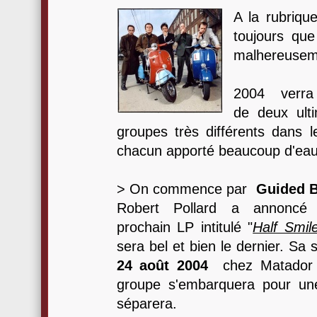
A la rubriqu
toujours que
malhereuseme
2004 verra
de deux ult
groupes très différents dans l
chacun apporté beaucoup d'eau
> On commence par
Guided B
Robert Pollard a annoncé
prochain LP intitulé "
Half Smil
sera bel et bien le dernier. Sa 
24 août 2004
chez Matador ;
groupe s'embarquera pour une
séparera.