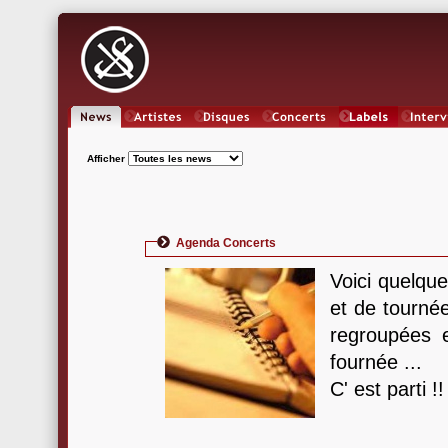
News
Artistes
Oeuvres
Concerts
Labels
Inter
Afficher
Agenda Concerts
Voici quelqu
et de tournée
regroupées
fournée ...
C' est parti !!