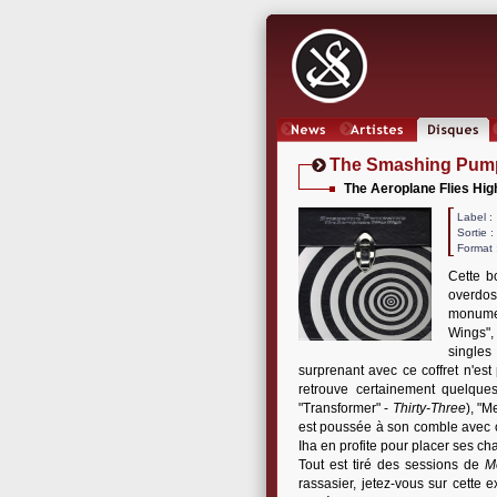
News
Artistes
Oeuvres
The Smashing Pum
The Aeroplane Flies Hig
Label
Sortie 
Format 
Cette b
overdos
monume
Wings", 
singles
surprenant avec ce coffret n'est 
retrouve certainement quelques
"Transformer" -
Thirty-Three
), "M
est poussée à son comble avec ce
Iha en profite pour placer ses ch
Tout est tiré des sessions de
M
rassasier, jetez-vous sur cette