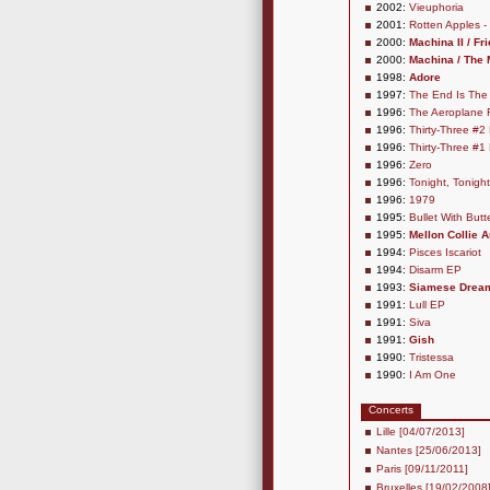
2002:
Vieuphoria
2001:
Rotten Apples - 
2000:
Machina II / F
2000:
Machina / The
1998:
Adore
1997:
The End Is The
1996:
The Aeroplane F
1996:
Thirty-Three #2
1996:
Thirty-Three #1
1996:
Zero
1996:
Tonight, Tonight
1996:
1979
1995:
Bullet With Butt
1995:
Mellon Collie 
1994:
Pisces Iscariot
1994:
Disarm EP
1993:
Siamese Drea
1991:
Lull EP
1991:
Siva
1991:
Gish
1990:
Tristessa
1990:
I Am One
Concerts
Lille [04/07/2013]
Nantes [25/06/2013]
Paris [09/11/2011]
Bruxelles [19/02/2008