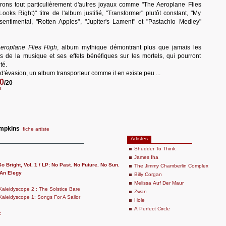
rons tout particulièrement d'autres joyaux comme "The Aeroplane Flies
Looks Right)" titre de l'album justifié, "Transformer" plutôt constant, "My
entimental, "Rotten Apples", "Jupiter's Lament" et "Pastachio Medley"
eroplane Flies High
, album mythique démontrant plus que jamais les
s de la musique et ses effets bénéfiques sur les mortels, qui pourront
té.
évasion, un album transporteur comme il en existe peu ...
0
/20
mpkins
fiche artiste
Artistes
Shudder To Think
James Iha
 Bright, Vol. 1 / LP: No Past. No Future. No Sun.
The Jimmy Chamberlin Complex
An Elegy
Billy Corgan
Melissa Auf Der Maur
aleidyscope 2 : The Solstice Bare
Zwan
aleidyscope 1: Songs For A Sailor
Hole
A Perfect Circle
c