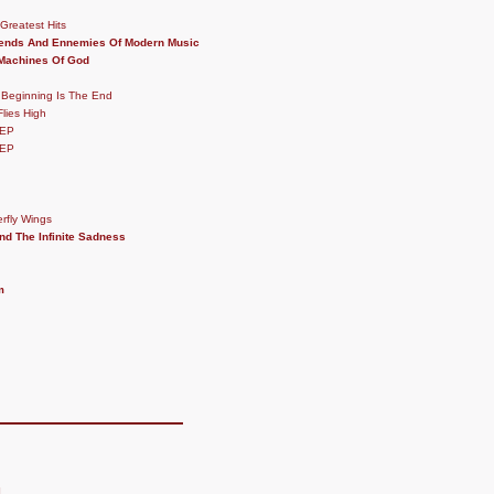
Greatest Hits
riends And Ennemies Of Modern Music
 Machines Of God
 Beginning Is The End
lies High
 EP
 EP
erfly Wings
And The Infinite Sadness
m
]