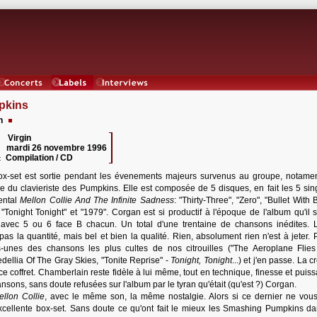
Concerts
Labels
Interviews
pkins
h
Virgin
 :
mardi 26 novembre 1996
:
Compilation / CD
:
ox-set est sortie pendant les évenements majeurs survenus au groupe, notamen
e du clavieriste des Pumpkins. Elle est composée de 5 disques, en fait les 5 sin
ntal
Mellon Collie And The Infinite Sadness
: "Thirty-Three", "Zero", "Bullet With B
"Tonight Tonight" et "1979". Corgan est si productif à l'époque de l'album qu'il s
 avec 5 ou 6 face B chacun. Un total d'une trentaine de chansons inédites. 
pas la quantité, mais bel et bien la qualité. Rien, absolument rien n'est à jeter. 
-unes des chansons les plus cultes de nos citrouilles ("The Aeroplane Flies
edellia Of The Gray Skies, "Tonite Reprise" -
Tonight, Tonight
...) et j'en passe. La cr
 coffret. Chamberlain reste fidèle à lui même, tout en technique, finesse et puiss
ansons, sans doute refusées sur l'album par le tyran qu'était (qu'est ?) Corgan.
ellon Collie
, avec le même son, la même nostalgie. Alors si ce dernier ne vou
 excellente box-set. Sans doute ce qu'ont fait le mieux les Smashing Pumpkins da