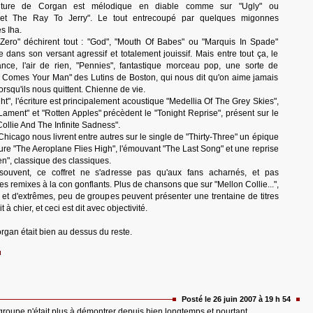
criture de Corgan est mélodique en diable comme sur "Ugly" ou
 "Set The Ray To Jerry". Le tout entrecoupé par quelques migonnes
s Iha.
ero" déchirent tout : "God", "Mouth Of Babes" ou "Marquis In Spade"
 dans son versant agressif et totalement jouissif. Mais entre tout ça, le
ce, l'air de rien, "Pennies", fantastique morceau pop, une sorte de
e Comes Your Man" des Lutins de Boston, qui nous dit qu'on aime jamais
orsqu'ils nous quittent. Chienne de vie.
ht", l'écriture est principalement acoustique "Medellia Of The Grey Skies",
s Lament" et "Rotten Apples" précèdent le "Tonight Reprise", présent sur le
Collie And The Infinite Sadness".
Chicago nous livrent entre autres sur le single de "Thirty-Three" un épique
e "The Aeroplane Flies High", l'émouvant "The Last Song" et une reprise
n", classique des classiques.
souvent, ce coffret ne s'adresse pas qu'aux fans acharnés, et pas
s remixes à la con gonflants. Plus de chansons que sur "Mellon Collie...",
té et d'extrêmes, peu de groupes peuvent présenter une trentaine de titres
 à chier, et ceci est dit avec objectivité.
rgan était bien au dessus du reste.
Posté le 26 juin 2007 à 19 h 54
roupe n'était plus à démontrer depuis bien longtemps et pourtant...