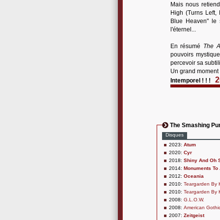
Mais nous retiend
High (Turns Left, 
Blue Heaven" le s
l'éternel...
En résumé
The A
pouvoirs mystique
percevoir sa subtili
Un grand moment d'
2
Intemporel ! ! !
The Smashing Pu
Disques
2023:
Atum
2020:
Cyr
2018:
Shiny And Oh So
2014:
Monuments To 
2012:
Oceania
2010:
Teargarden By K
2010:
Teargarden By K
2008:
G.L.O.W.
2008:
American Gothi
2007:
Zeitgeist