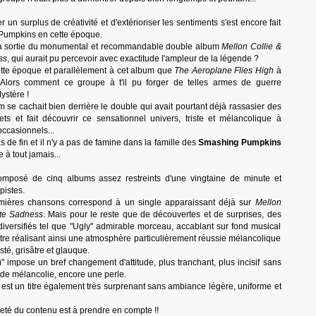
 un surplus de créativité et d'extérioriser les sentiments s'est encore fait
 Pumpkins en cette époque.
la sortie du monumental et recommandable double album
Mellon Collie &
ss
, qui aurait pu percevoir avec exactitude l'ampleur de la légende ?
ette époque et parallèlement à cet album que
The Aeroplane Flies High
à
 Alors comment ce groupe à t'il pu forger de telles armes de guerre
ystère !
 se cachait bien derrière le double qui avait pourtant déjà rassasier des
ets et fait découvrir ce sensationnel univers, triste et mélancolique à
occasionnels...
s de fin et il n'y a pas de famine dans la famille des
Smashing Pumpkins
 à tout jamais...
omposé de cinq albums assez restreints d'une vingtaine de minute et
pistes.
ières chansons correspond à un single apparaissant déjà sur
Mellon
ite Sadness
. Mais pour le reste que de découvertes et de surprises, des
 diversifiés tel que "Ugly" admirable morceau, accablant sur fond musical
istre réalisant ainsi une atmosphère particulièrement réussie mélancolique
té, grisâtre et glauque.
)" impose un bref changement d'attitude, plus tranchant, plus incisif sans
r de mélancolie, encore une perle.
" est un titre également très surprenant sans ambiance légère, uniforme et
reté du contenu est à prendre en compte !!