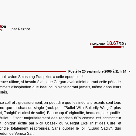
9
/20
par
Reznor
18.67
/20
Moyenne
Posté le 20 septembre 2005 à 11 h 14
 haut l'avion Smashing Pumpkins à cette époque ... !
reuve ultime, si besoin était, que Corgan avait atteint durant cette période
mets d'inspiration que beaucoup n'atteindront jamais, même dans leurs
llés.
ce coffret : grossièrement, on peut dire que les inédits présents sont tous
e que la chanson single (rock pour "Bullet With Butterfly Wings", plus
, Tonight" et ainsi de suite). Beaucoup d'originalité, beaucoup de qualité.
ullet ..." sont majoritairement des reprises 80's comme cet accrocheur
Got Tonight" écrite par Rick Ocasek ou "A Night Like This" des Cure, et
ndie totalement réapropriés. Sans oublier le joli "...Said Sadly", duo
rdon de Veruca Salt.