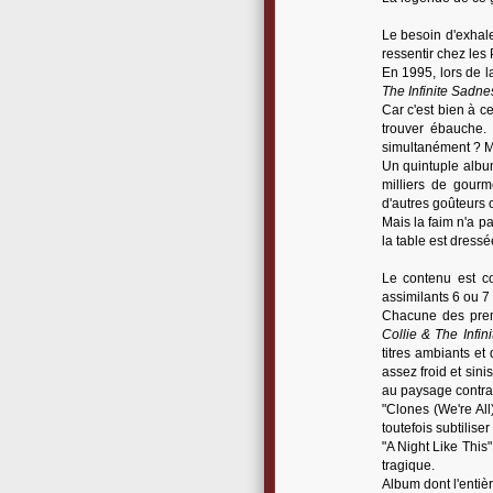
Le besoin d'exhaler
ressentir chez les
En 1995, lors de 
The Infinite Sadne
Car c'est bien à c
trouver ébauche.
simultanément ? M
Un quintuple album
milliers de gourm
d'autres goûteurs 
Mais la faim n'a pa
la table est dressée
Le contenu est c
assimilants 6 ou 7 
Chacune des prem
Collie & The Infin
titres ambiants et
assez froid et sin
au paysage contras
"Clones (We're All
toutefois subtilise
"A Night Like This
tragique.
Album dont l'entiè