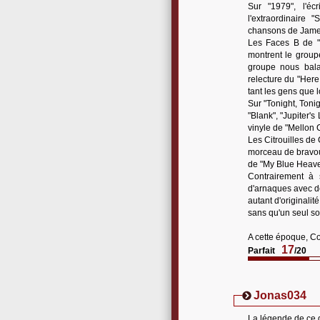
Sur "1979", l'é
l'extraordinaire
chansons de Jame
Les Faces B de "Z
montrent le groupe
groupe nous balan
relecture du "Her
tant les gens que l
Sur "Tonight, Tonig
"Blank", "Jupiter'
vinyle de "Mellon 
Les Citrouilles de 
morceau de bravour
de "My Blue Heave
Contrairement à 
d'arnaques avec de
autant d'originali
sans qu'un seul soit
A cette époque, Co
17
Parfait
/20
Jonas034
La légende de ce g