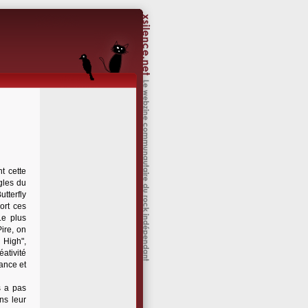
t cette
gles du
utterfly
ort ces
Le plus
Pire, on
 High",
éativité
ance et
s a pas
ns leur