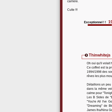
carrière.
Culte !!!
1
Exceptionnel ! !
Thinwhitejs
Oh oui qu'il volait
Ce coffret est la p
1994/1998 des som
rêves les plus moui
Détaillons un peu 
dans la même vein
calme pour "Tonight
Les B Sides de "B
"You're All I've 
"Dreaming" de Blo
James Iha/Nina Go