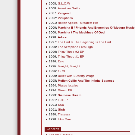
2008:
G.L.O.W.
2008:
American Gothic
2007:
Zeitgeist
2002:
Vieuphoria
2001:
Rotten Apples - Greatest Hits
2000:
Machina II / Friends And Ennemies Of Modern Music
2000:
Machina / The Machines Of God
1998:
Adore
1997:
The End Is The Beginning Is The End
1996:
The Aeroplane Flies High
1996:
Thirty-Three #2 EP
1996:
Thirty-Three #1 EP
1996:
Zero
1996:
Tonight, Tonight
1996:
1979
1995:
Bullet With Butterfly Wings
1995:
Mellon Collie And The Infinite Sadness
1994:
Pisces Iscariot
1994:
Disarm EP
1993:
Siamese Dream
1991:
Lull EP
1991:
Siva
1991:
Gish
1990:
Tristessa
1990:
I Am One
Concerts
Lille [04/07/2013]