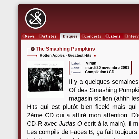
News
Artistes
Oeuvres
Concerts
Labels
Inter
The Smashing Pumpkins
Rotten Apples - Greatest Hits
Virgin
Label :
mardi 20 novembre 2001
Sortie :
Compilation / CD
Format :
Il y a quelques semaines j
Of des Smashing Pumpkin
magasin sicilien (ahhh le
Hits qui est plutôt bien ficelé mais qui 
2ème CD qui a attiré mon attention. D'
CD-R avec
Judas O
écrit à la main), il m'
Les compils de Faces B, ça fait toujours 