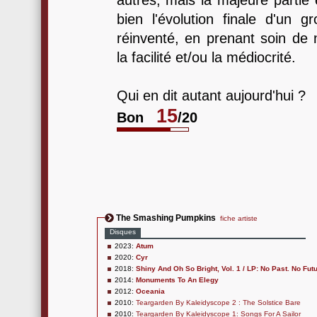
autres, mais la majeure partie 
bien l'évolution finale d'un g
réinventé, en prenant soin de
la facilité et/ou la médiocrité.
Qui en dit autant aujourd'hui ?
15
Bon
/20
The Smashing Pumpkins
fiche artiste
Disques
2023:
Atum
2020:
Cyr
2018:
Shiny And Oh So Bright, Vol. 1 / LP: No Past. No Fut
2014:
Monuments To An Elegy
2012:
Oceania
2010:
Teargarden By Kaleidyscope 2 : The Solstice Bare
2010:
Teargarden By Kaleidyscope 1: Songs For A Sailor