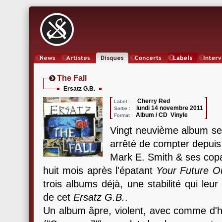
News
Artistes
Oeuvres
Concerts
Labels
Inter
The Fall
Ersatz G.B.
Cherry Red
Label :
lundi 14 novembre 2011
Sortie :
Album / CD Vinyle
Format :
Vingt neuvième album selo
arrêté de compter depuis
Mark E. Smith & ses copa
huit mois après l'épatant
Your Future Ou
trois albums déjà, une stabilité qui leur
de cet
Ersatz G.B.
.
Un album âpre, violent, avec comme d'ha