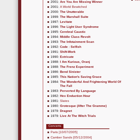
2001:
Are You Are Missing Winner
2001:
A World Bewitched
2000:
The Unutterable
1999:
The Marshall Suite
1997:
Levitate
1996:
The Light User Syndrome
1995:
Cerebral Caustic
1994:
Middle Class Revolt
1993:
The Infotainment Scan
1992:
Code : Selfish
1991:
Shift-Work
1990:
Extricate
1988:
I Am Kurious, Oranj
1988:
The Frenz Experiment
1986:
Bend Sinister
1985:
This Nation's Saving Grace
1984:
The Wonderful And Frightening World Of
The Fall
1983:
Perverted By Language
1982:
Hex Enduction Hour
1981:
Slates
1980:
Grotesque (After The Gramme)
1979:
Dragnet
1979:
Live At The Witch Trials
Concerts
Paris [10/07/2005]
Camber Sands [05/12/2004]