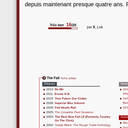
depuis maintenant presque quatre ans. 
16
Très bon
/20
par
X_
Lok
The Fall
fiche artiste
Disques
News
2013:
Re-Mit
20/
Vel
2011:
Ersatz G.B.
2010:
Your Future Our Clutter
24/
Bar
2008:
Imperial Wax Solvent
2005:
Fall Heads Roll
20/
2005:
The Complete Peel Sessions
2003:
The Real New Fall LP (Formerly Country
Artis
On The Click)
Mou
2002:
Totally Wired: The Rough Trade Anthology
Von