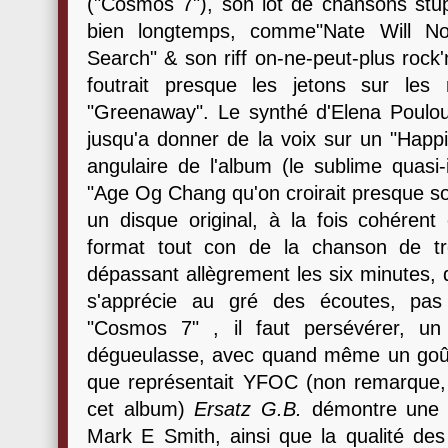
("Cosmos 7"), son lot de chansons stup
bien longtemps, comme"Nate Will Not
Search" & son riff on-ne-peut-plus rock'n
foutrait presque les jetons sur les
"Greenaway". Le synthé d'Elena Poulo
jusqu'a donner de la voix sur un "Happi 
angulaire de l'album (le sublime quasi-
"Age Og Chang qu'on croirait presque sor
un disque original, à la fois cohérent
format tout con de la chanson de tr
dépassant allègrement les six minutes,
s'apprécie au gré des écoutes, pas
"Cosmos 7" , il faut persévérer, u
dégueulasse, avec quand même un goût d
que représentait YFOC (non remarque,
cet album)
Ersatz G.B.
démontre une n
Mark E Smith, ainsi que la qualité de