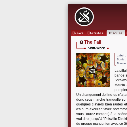
News
Artistes
Oeuvres
The Fall
Shift-Work
Label
Sortie 
Format 
La pillu
bande s
Shit-Wo
Marcia 
pompier 
Un changement de line-up n'a j
donc cette marche tranquille s
quelques claviers bien raides et
d'album excellent avec notamment
vous l'aurez compris) à la scè
vrai dire, jusqu"à "Pittsville Di
du groupe mancunien avec ce
S