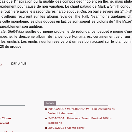
as que l'inspiration ou la qualité des compos dégringolent en flèche, mais plutô
 rapidement pour cause de non variation. Le chant pataud de Mark E Smith conduit
ise routinière aux effets secondaires narcoleptique. Oui, on baille sévère sur
Shift-W
st d'ailleurs récurrent sur les albums 90's de The Fall. Néanmoins quelques c
s cette monotonie, les plus douces en fait: ce sont soient les violons de "The Mixer
 agréablement son auditeur.
cate
,
Shift-Work
souffre du même problème de redondance, peut-être même d'un
pêche, le deuxième album de la période Fontana est certainement celui qui o
 les english. Les english qui lui réserveront un très bon accueil sur le plan comm
 20 du groupe.
par
Sirius
e
News
20/09/2020 : MONOMANIA #5 - Sur les traces du
Velvet Underground
 Clutter
24/04/2004 : Primavera Sound Festival 2004 -
Barcelone
olvent
20/03/2002 : Atomic cover