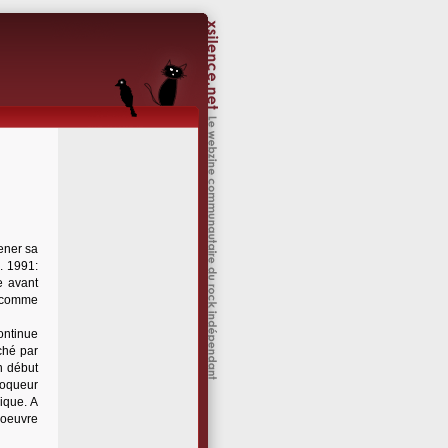
ener sa
. 1991:
e avant
é comme
ontinue
ché par
n début
moqueur
ique. A
d'oeuvre