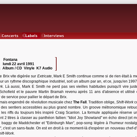
Concerts
Labels
Interviews
Fontana
 :
lundi 22 avril 1991
:
Album / CD Vinyle K7 Audio
:
le Brix vite digérée sur
Extricate
, Mark E Smith continue comme si de rien était à m
ur un rythme discographique industriel, soit un album par an, et ce, jusqu'en 1997
rk
. Là aussi, Mark E Smith ne perd pas ses vieilles habitudes puisqu'il vire just
Schofield et le pauvre Martin Bramah revenu après 11 ans d'absence et utilis
de service pour pallier le départ de Brix.
amais engendré de révolution musicale chez
The Fall
. Tradition oblige,
Shift-Work
c
ur des sentiers accessibles au plus grand nombre. Un groove métronomique retou
 les riffs du toujours très inspiré Craig Scanlon. La formule appliquée réserve u
 2 titres à classer au panthéon fallien: "Idiot Joy Showland" en écho direct (et 
ne baggy de Maddchester et "Edinburgh Man", pop-song légère à l'humeur nostalg
rekt", c'est un sans-faute. On est en droit à ce moment-là d'espérer un nouveau chef-
hift-Work
.