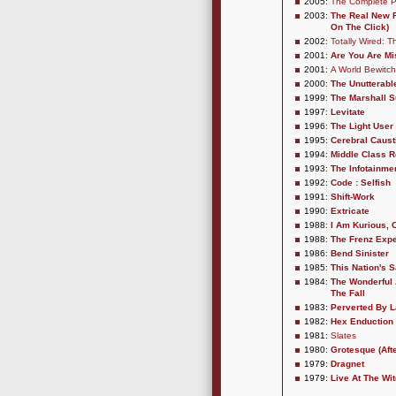
2005:
The Complete P
2003:
The Real New F
On The Click)
2002:
Totally Wired: 
2001:
Are You Are Mi
2001:
A World Bewitc
2000:
The Unutterabl
1999:
The Marshall S
1997:
Levitate
1996:
The Light Use
1995:
Cerebral Caust
1994:
Middle Class R
1993:
The Infotainme
1992:
Code : Selfish
1991:
Shift-Work
1990:
Extricate
1988:
I Am Kurious, 
1988:
The Frenz Exp
1986:
Bend Sinister
1985:
This Nation's 
1984:
The Wonderful 
The Fall
1983:
Perverted By 
1982:
Hex Enduction
1981:
Slates
1980:
Grotesque (Af
1979:
Dragnet
1979:
Live At The Wit