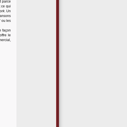
t parce
 ce qui
ork
. Un
hansons
" ou les
e façon
ffre le
ercial,