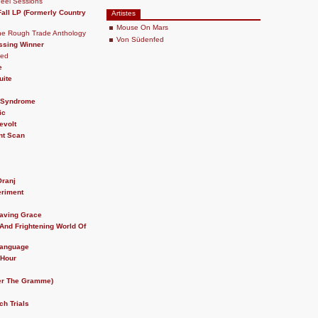
eel Sessions
all LP (Formerly Country
Artistes
Mouse On Mars
The Rough Trade Anthology
Von Südenfed
ssing Winner
hed
e
uite
r Syndrome
ic
evolt
nt Scan
Oranj
eriment
Saving Grace
And Frightening World Of
Language
 Hour
ter The Gramme)
ch Trials