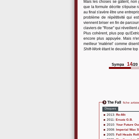
Mais les choses se gâtent, non p
que la formule décrite s'épuise
au final s'avère être une entrepr
problème de répétitivité qui e
viennent briser en fin de parcour
claviers de "Rose" qui réveillent
Plus cohérent, plus pop qu'
Extri
encore plus appuyée. Mais n'em
meilleur 'matériel' comme disent
Shift-Work
étant le deuxième top
14
Sympa
/20
The Fall
fiche artist
Disques
2013:
Re-Mit
2011:
Ersatz G.B.
2010:
Your Future Our
2008:
Imperial Wax S
2005:
Fall Heads Roll