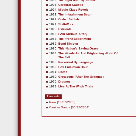
1995:
Cerebral Caustic
1994:
Middle Class Revolt
1993:
The Infotainment Scan
1992:
Code : Selfish
1991:
Shift-Work
1990:
Extricate
1988:
I Am Kurious, Oranj
1988:
The Frenz Experiment
1986:
Bend Sinister
1985:
This Nation's Saving Grace
1984:
The Wonderful And Frightening World Of
The Fall
1983:
Perverted By Language
1982:
Hex Enduction Hour
1981:
Slates
1980:
Grotesque (After The Gramme)
1979:
Dragnet
1979:
Live At The Witch Trials
Concerts
Paris [10/07/2005]
Camber Sands [05/12/2004]