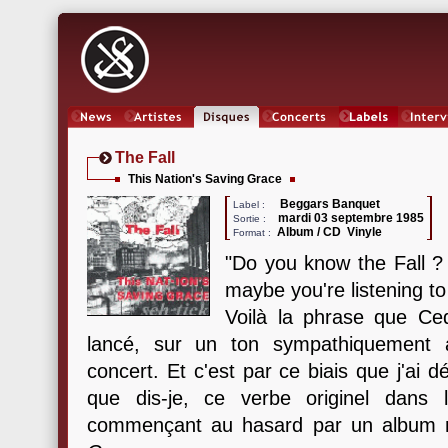
News
Artistes
Oeuvres
Concerts
Labels
Inter
The Fall
This Nation's Saving Grace
Beggars Banquet
Label :
mardi 03 septembre 1985
Sortie :
Album / CD Vinyle
Format :
"Do you know the Fall ? 
maybe you're listening to
Voilà la phrase que Ced
lancé, sur un ton sympathiquement a
concert. Et c'est par ce biais que j'ai dé
que dis-je, ce verbe originel dans 
commençant au hasard par un album