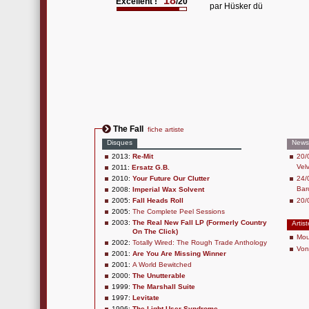
18
Excellent !
/20
par
Hüsker dü
The Fall
fiche artiste
Disques
News
2013:
Re-Mit
20/
Vel
2011:
Ersatz G.B.
2010:
Your Future Our Clutter
24/
Bar
2008:
Imperial Wax Solvent
2005:
Fall Heads Roll
20/
2005:
The Complete Peel Sessions
2003:
The Real New Fall LP (Formerly Country
Artis
On The Click)
Mou
2002:
Totally Wired: The Rough Trade Anthology
Von
2001:
Are You Are Missing Winner
2001:
A World Bewitched
2000:
The Unutterable
1999:
The Marshall Suite
1997:
Levitate
1996:
The Light User Syndrome