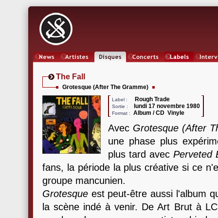
News
Artistes
Oeuvres
Concerts
Labels
Inter
The Fall
Grotesque (After The Gramme)
Rough Trade
Label :
lundi 17 novembre 1980
Sortie :
Album / CD Vinyle
Format :
Avec
Grotesque (After 
une phase plus expérime
plus tard avec
Perveted
fans, la période la plus créative si ce n
groupe mancunien.
Grotesque
est peut-être aussi l'album qu
la scène indé à venir. De Art Brut à 