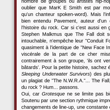
nombre de groupes ou artistes hip-ho
oublier que MarK E Smith est par mo
qu'un chanteur spoken-word). Mais l'in
bien entendu Pavement, auteur d'un 
l'histoire du rock. Car si c'est aussi e
Stephen Malkmus que The Fall doit so
intouchable, n'empêche leur "Conduit Fo
quasiment à l'identique de "New Face In
viscérale de la part de ce cher mi
contrairement à son groupe, 'ils ont v
bâtards'. Pour la petite histoire, sachez
Sleeping Underwater Survivors
) des plu
un plagiat de "The N.W.R.A."... The Fall,
du rock ? Hum... passons.
Oui, car
Grotesque
ne se limite pas bi
Soutenu par une section rythmique impr
changements de line-up, une constante c