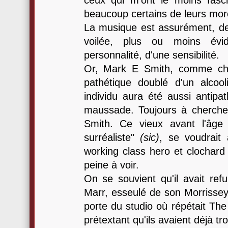
ceux qui m'ont le moins fasc
beaucoup certains de leurs mor
La musique est assurément, d
voilée, plus ou moins évid
personnalité, d'une sensibilité.
Or, Mark E Smith, comme cha
pathétique doublé d'un alcoo
individu aura été aussi antipat
maussade. Toujours à cherche
Smith. Ce vieux avant l'âge
surréaliste"
(sic)
, se voudrait 
working class hero et clochard c
peine à voir.
On se souvient qu'il avait re
Marr, esseulé de son Morrissey,
porte du studio où répétait The
prétextant qu'ils avaient déjà tro