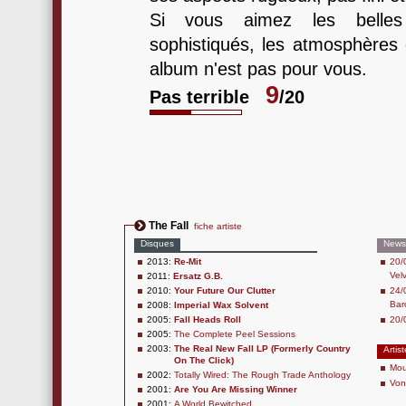
Si vous aimez les belles
sophistiqués, les atmosphères 
album n'est pas pour vous.
9
Pas terrible
/20
The Fall
fiche artiste
Disques
News
2013:
Re-Mit
20/
Vel
2011:
Ersatz G.B.
2010:
Your Future Our Clutter
24/
Bar
2008:
Imperial Wax Solvent
2005:
Fall Heads Roll
20/
2005:
The Complete Peel Sessions
2003:
The Real New Fall LP (Formerly Country
Artis
On The Click)
Mou
2002:
Totally Wired: The Rough Trade Anthology
Von
2001:
Are You Are Missing Winner
2001:
A World Bewitched