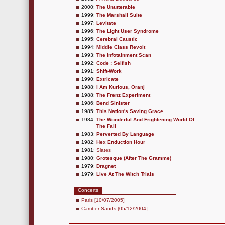
2000:
The Unutterable
1999:
The Marshall Suite
1997:
Levitate
1996:
The Light User Syndrome
1995:
Cerebral Caustic
1994:
Middle Class Revolt
1993:
The Infotainment Scan
1992:
Code : Selfish
1991:
Shift-Work
1990:
Extricate
1988:
I Am Kurious, Oranj
1988:
The Frenz Experiment
1986:
Bend Sinister
1985:
This Nation's Saving Grace
1984:
The Wonderful And Frightening World Of
The Fall
1983:
Perverted By Language
1982:
Hex Enduction Hour
1981:
Slates
1980:
Grotesque (After The Gramme)
1979:
Dragnet
1979:
Live At The Witch Trials
Concerts
Paris [10/07/2005]
Camber Sands [05/12/2004]