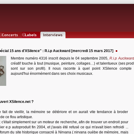
Concerts
Labels
Interviews
cial 15 ans d'XSilence" : R.i.p Auckward [mercredi 15 mars 2017]
Membre numéro 4316 inscrit depuis le 04 septembre 2005,
R.i.p Auckwar
créatif touche à tout (musique, peinture, collages…) et talentueux (ses pro
sont sur son profil). Il nous raconte à quel point XSilence compte
aujourd'hui énormément dans ses choix musicaux.
vert XSilence.net ?
 fait de vieillir, la mémoire se détériore et on aurait vite tendance à broder
e ce flou artistique.
it c'était simplement sur un moteur de recherche, afin de trouver un endroit pour
 e.p autoproduit fin 2004, et j'avais été refusé ce qui m'avait bien refroidi ...
 forum du site historique consacré à Nirvana ( nirvana ouèbe de mémoire, mais