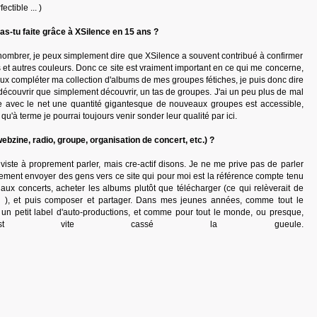
ctible ... )
s-tu faite grâce à XSilence en 15 ans ?
énombrer, je peux simplement dire que XSilence a souvent contribué à confirmer
 et autres couleurs. Donc ce site est vraiment important en ce qui me concerne,
ux compléter ma collection d'albums de mes groupes fétiches, je puis donc dire
re-découvrir que simplement découvrir, un tas de groupes. J'ai un peu plus de mal
e avec le net une quantité gigantesque de nouveaux groupes est accessible,
u'à terme je pourrai toujours venir sonder leur qualité par ici.
ebzine, radio, groupe, organisation de concert, etc.) ?
viste à proprement parler, mais cre-actif disons. Je ne me prive pas de parler
ement envoyer des gens vers ce site qui pour moi est la référence compte tenu
 aux concerts, acheter les albums plutôt que télécharger (ce qui relèverait de
hui ), et puis composer et partager. Dans mes jeunes années, comme tout le
un petit label d'auto-productions, et comme pour tout le monde, ou presque,
est vite cassé la gueule.