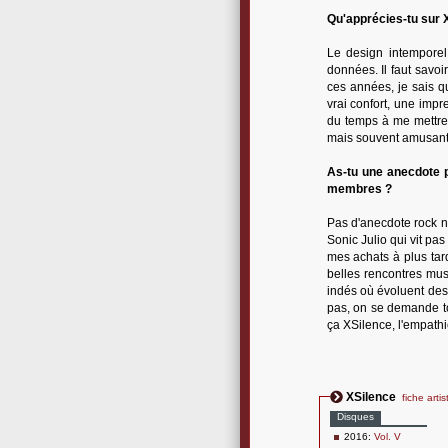
Qu'apprécies-tu sur 
Le design intemporel 
données. Il faut savoi
ces années, je sais q
vrai confort, une impr
du temps à me mettre,
mais souvent amusant
As-tu une anecdote p
membres ?
Pas d'anecdote rock n'
Sonic Julio qui vit pas
mes achats à plus tard 
belles rencontres mus
indés où évoluent des
pas, on se demande tou
ça XSilence, l'empathi
XSilence
fiche artis
Disques
2016:
Vol. V