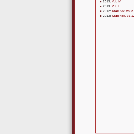
2015:
Vol. IV
2013:
Vol. III
2012:
XSilence Vol.2
2012:
XSilence, 02-1