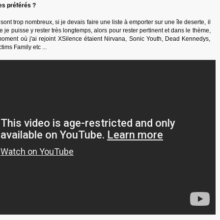
es préférés ?
ont trop nombreux, si je devais faire une liste à emporter sur une île deserte, il
ue je puisse y rester très longtemps, alors pour rester pertinent et dans le thème,
oment où j'ai rejoint XSilence étaient Nirvana, Sonic Youth, Dead Kennedys,
ims Family etc ...