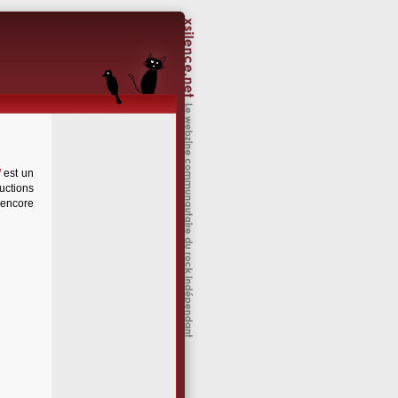
d
est un
ductions
 encore