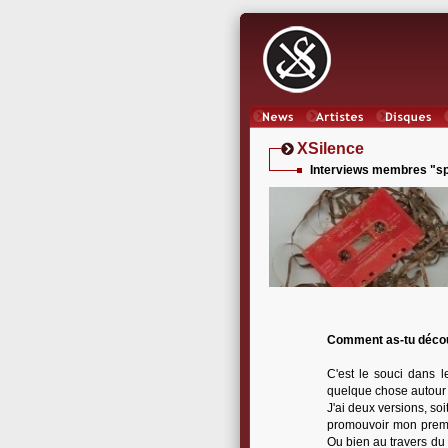
News
Artistes
Oeuvres
XSilence
Interviews membres "spé
Comment as-tu décou
C'est le souci dans le
quelque chose autour d
J'ai deux versions, so
promouvoir mon premier
Ou bien au travers du