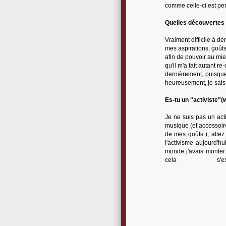
comme celle-ci est perfe
Quelles découvertes a
Vraiment difficile à d
mes aspirations, goûts
afin de pouvoir au mie
qu'il m'a fait autant 
dernièrement, puisqu
heureusement, je sais q
Es-tu un "activiste"(w
Je ne suis pas un acti
musique (et accessoir
de mes goûts ), allez
l'activisme aujourd'
monde j'avais monter 
cela s'