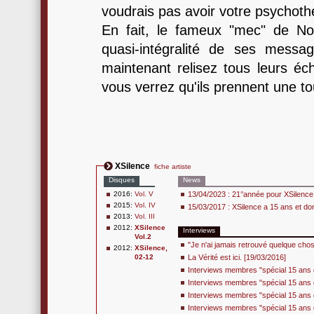
voudrais pas avoir votre psychoth
En fait, le fameux "mec" de No
quasi-intégralité de ses messag
maintenant relisez tous leurs éc
vous verrez qu'ils prennent une to
XSilence
fiche artiste
Disques
News
2016:
Vol. V
13/04/2023 : 21°année pour XSilence.
2015:
Vol. IV
15/03/2017 : XSilence a 15 ans et do
2013:
Vol. III
2012:
XSilence
Interviews
Vol.2
"Je n'ai jamais retrouvé quelque chos
2012:
XSilence,
02-12
La Vérité est ici. [19/03/2016]
Interviews membres "spécial 15 ans 
Interviews membres "spécial 15 ans d
Interviews membres "spécial 15 ans d
Interviews membres "spécial 15 ans 