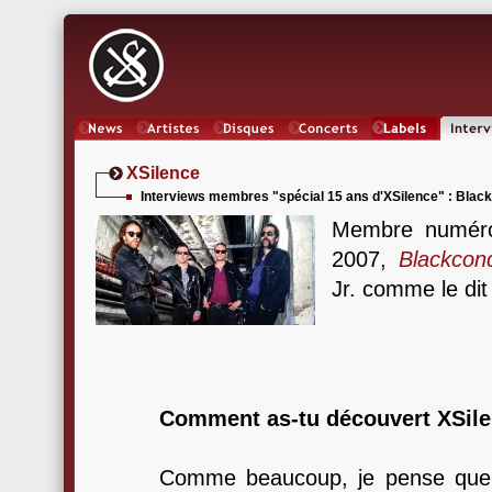
News
Artistes
Oeuvres
Concerts
Labels
Inter
XSilence
Interviews membres "spécial 15 ans d'XSilence" : Blac
Membre numéro 
2007,
Blackcon
Jr. comme le dit
Comment as-tu découvert XSile
Comme beaucoup, je pense que j