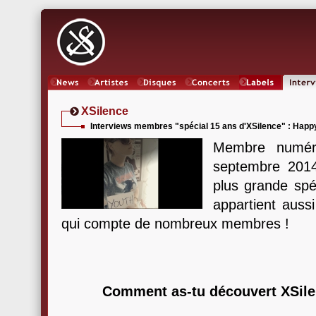
News
Artistes
Oeuvres
Concerts
Labels
Inter
XSilence
Interviews membres "spécial 15 ans d'XSilence" : Happ
Membre numéro
septembre 201
plus grande spéc
appartient auss
qui compte de nombreux membres !
Comment as-tu découvert XSile