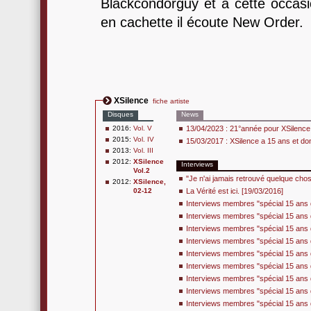
Blackcondorguy et à cette occasio
en cachette il écoute New Order.
XSilence
fiche artiste
Disques
News
2016:
Vol. V
13/04/2023 : 21°année pour XSilence.
2015:
Vol. IV
15/03/2017 : XSilence a 15 ans et do
2013:
Vol. III
2012:
XSilence
Interviews
Vol.2
"Je n'ai jamais retrouvé quelque chos
2012:
XSilence,
02-12
La Vérité est ici. [19/03/2016]
Interviews membres "spécial 15 ans 
Interviews membres "spécial 15 ans d
Interviews membres "spécial 15 ans d
Interviews membres "spécial 15 ans 
Interviews membres "spécial 15 ans d
Interviews membres "spécial 15 ans d
Interviews membres "spécial 15 ans d
Interviews membres "spécial 15 ans d
Interviews membres "spécial 15 ans d