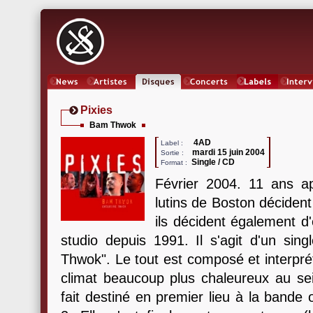
News
Artistes
Oeuvres
Concerts
Labels
Inter
Pixies
Bam Thwok
4AD
Label :
mardi 15 juin 2004
Sortie :
Single / CD
Format :
Février 2004. 11 ans apr
lutins de Boston décident
ils décident également d
studio depuis 1991. Il s'agit d'un sin
Thwok". Le tout est composé et interpré
climat beaucoup plus chaleureux au s
fait destiné en premier lieu à la bande 