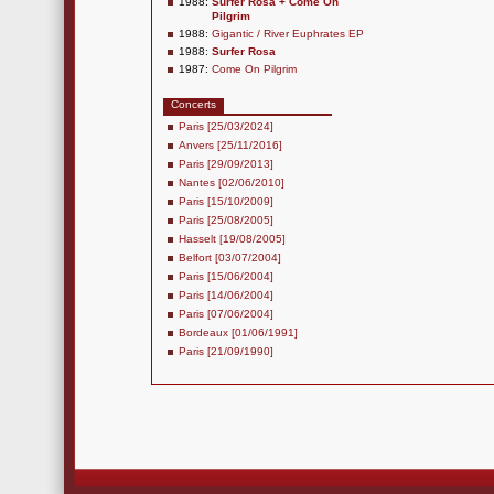
1988:
Surfer Rosa + Come On
Pilgrim
1988:
Gigantic / River Euphrates EP
1988:
Surfer Rosa
1987:
Come On Pilgrim
Concerts
Paris [25/03/2024]
Anvers [25/11/2016]
Paris [29/09/2013]
Nantes [02/06/2010]
Paris [15/10/2009]
Paris [25/08/2005]
Hasselt [19/08/2005]
Belfort [03/07/2004]
Paris [15/06/2004]
Paris [14/06/2004]
Paris [07/06/2004]
Bordeaux [01/06/1991]
Paris [21/09/1990]