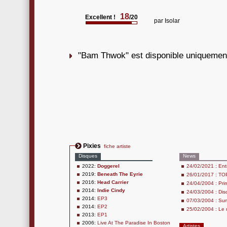
18
Excellent !
/20
par
Isolar
"Bam Thwok" est disponible uniquement
Pixies
fiche artiste
Disques
News
2022:
Doggerel
24/02/2021 : Entr
2019:
Beneath The Eyrie
26/01/2017 : TO
2016:
Head Carrier
24/04/2004 : Pri
2014:
Indie Cindy
24/03/2004 : Dis
2014:
EP3
07/03/2004 : Su
2014:
EP2
25/02/2004 : Le r
2013:
EP1
2006:
Live At The Paradise In Boston
Artistes