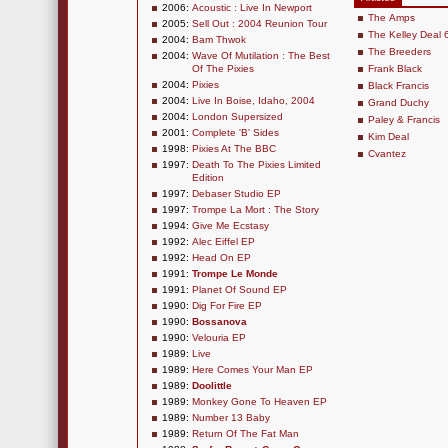
2006:
Acoustic : Live In Newport
The Amps
2005:
Sell Out : 2004 Reunion Tour
The Kelley Deal 
2004:
Bam Thwok
The Breeders
2004:
Wave Of Mutilation : The Best
Of The Pixies
Frank Black
2004:
Pixies
Black Francis
2004:
Live In Boise, Idaho, 2004
Grand Duchy
2004:
London Supersized
Paley & Francis
2001:
Complete 'B' Sides
Kim Deal
1998:
Pixies At The BBC
Cvantez
1997:
Death To The Pixies Limited
Edition
1997:
Debaser Studio EP
1997:
Trompe La Mort : The Story
1994:
Give Me Ecstasy
1992:
Alec Eiffel EP
1992:
Head On EP
1991:
Trompe Le Monde
1991:
Planet Of Sound EP
1990:
Dig For Fire EP
1990:
Bossanova
1990:
Velouria EP
1989:
Live
1989:
Here Comes Your Man EP
1989:
Doolittle
1989:
Monkey Gone To Heaven EP
1989:
Number 13 Baby
1989:
Return Of The Fat Man