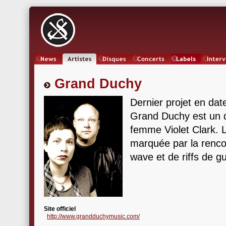
News
Artistes
Oeuvres
Concerts
Labels
Inter
Grand Duchy
Dernier projet en date
Grand Duchy est un 
femme Violet Clark. 
marquée par la rencon
wave et de riffs de g
Site officiel
http://www.grandduchymusic.com/