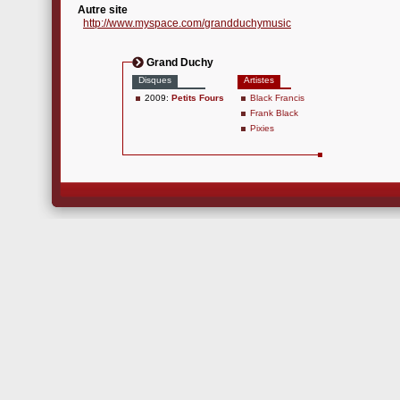
Autre site
http://www.myspace.com/grandduchymusic
Grand Duchy
Disques
Artistes
2009:
Petits Fours
Black Francis
Frank Black
Pixies