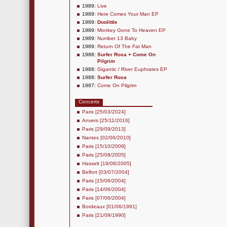
1989:
Live
1989:
Here Comes Your Man EP
1989:
Doolittle
1989:
Monkey Gone To Heaven EP
1989:
Number 13 Baby
1989:
Return Of The Fat Man
1988:
Surfer Rosa + Come On
Pilgrim
1988:
Gigantic / River Euphrates EP
1988:
Surfer Rosa
1987:
Come On Pilgrim
Concerts
Paris [25/03/2024]
Anvers [25/11/2016]
Paris [29/09/2013]
Nantes [02/06/2010]
Paris [15/10/2009]
Paris [25/08/2005]
Hasselt [19/08/2005]
Belfort [03/07/2004]
Paris [15/06/2004]
Paris [14/06/2004]
Paris [07/06/2004]
Bordeaux [01/06/1991]
Paris [21/09/1990]