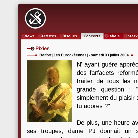
News
Artistes
Oeuvres
Concerts
Labels
Inter
Pixies
Belfort [Les Eurockéennes] - samedi 03 juillet 2004
N' ayant guère appréc
des farfadets reformé
traiter de tous les 
grande question : 
simplement du plaisir
tu adores ?"
De plus, une heure ava
ses troupes, dame PJ donnait un s