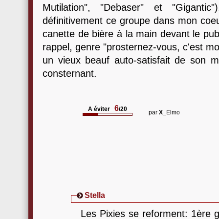
Mutilation", "Debaser" et "Gigantic
définitivement ce groupe dans mon coeu
canette de bière à la main devant le pub
rappel, genre "prosternez-vous, c'est moi
un vieux beauf auto-satisfait de son m
consternant.
6
A éviter
/20
par
X_
Elmo
Stella
Les Pixies se reforment: 1ère g