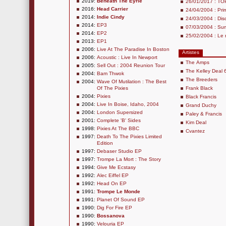
2019:
Beneath The Eyrie
26/01/2017 : TO
2016:
Head Carrier
24/04/2004 : Pri
2014:
Indie Cindy
24/03/2004 : Dis
2014:
EP3
07/03/2004 : Su
2014:
EP2
25/02/2004 : Le r
2013:
EP1
2006:
Live At The Paradise In Boston
Artistes
2006:
Acoustic : Live In Newport
The Amps
2005:
Sell Out : 2004 Reunion Tour
The Kelley Deal 
2004:
Bam Thwok
The Breeders
2004:
Wave Of Mutilation : The Best
Of The Pixies
Frank Black
2004:
Pixies
Black Francis
2004:
Live In Boise, Idaho, 2004
Grand Duchy
2004:
London Supersized
Paley & Francis
2001:
Complete 'B' Sides
Kim Deal
1998:
Pixies At The BBC
Cvantez
1997:
Death To The Pixies Limited
Edition
1997:
Debaser Studio EP
1997:
Trompe La Mort : The Story
1994:
Give Me Ecstasy
1992:
Alec Eiffel EP
1992:
Head On EP
1991:
Trompe Le Monde
1991:
Planet Of Sound EP
1990:
Dig For Fire EP
1990:
Bossanova
1990:
Velouria EP