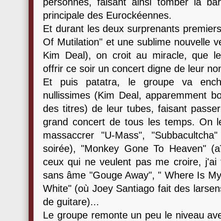
personnes, faisant ainsi tomber la ba
principale des Eurockéennes.
Et durant les deux surprenants premiers
Of Mutilation" et une sublime nouvelle 
Kim Deal), on croit au miracle, que le
offrir ce soir un concert digne de leur no
Et puis patatra, le groupe va ench
nullissimes (Kim Deal, apparemment bou
des titres) de leur tubes, faisant passe
grand concert de tous les temps. On 
massaccrer "U-Mass", "Subbacultcha
soirée), "Monkey Gone To Heaven" (aïe,
ceux qui ne veulent pas me croire, j'ai
sans âme "Gouge Away", " Where Is My M
White" (où Joey Santiago fait des larsen
de guitare)...
Le groupe remonte un peu le niveau ave