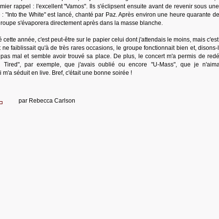
mier rappel : l'excellent "Vamos". Ils s'éclipsent ensuite avant de revenir sous u
 : "Into the White" est lancé, chanté par Paz. Après environ une heure quarante de
 le groupe s'évaporera directement après dans la masse blanche.
 cette année, c'est peut-être sur le papier celui dont j'attendais le moins, mais c'est
t ne faiblissait qu'à de très rares occasions, le groupe fonctionnait bien et, disons-
t pas mal et semble avoir trouvé sa place. De plus, le concert m'a permis de redé
n Tired", par exemple, que j'avais oublié ou encore "U-Mass", que je n'aim
m'a séduit en live. Bref, c'était une bonne soirée !
par
Rebecca Carlson