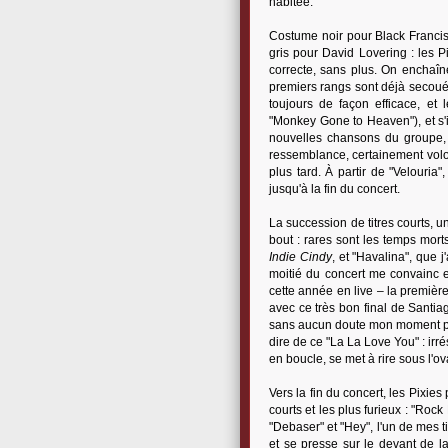
habitée.
Costume noir pour Black Francis,
gris pour David Lovering : les P
correcte, sans plus. On enchaîn
premiers rangs sont déjà secoués 
toujours de façon efficace, e
"Monkey Gone to Heaven"), et s'i
nouvelles chansons du groupe, 
ressemblance, certainement volon
plus tard. À partir de "Velouria
jusqu'à la fin du concert.
La succession de titres courts, u
bout : rares sont les temps mort
Indie Cindy
, et "Havalina", que 
moitié du concert me convainc e
cette année en live – la première
avec ce très bon final de Sant
sans aucun doute mon moment préf
dire de ce "La La Love You" : irré
en boucle, se met à rire sous l'ov
Vers la fin du concert, les Pixie
courts et les plus furieux : "Rock
"Debaser" et "Hey", l'un de mes t
et se presse sur le devant de l