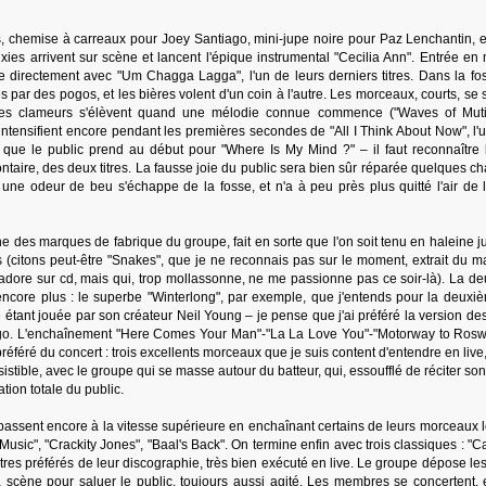
 chemise à carreaux pour Joey Santiago, mini-jupe noire pour Paz Lenchantin, et 
ixies arrivent sur scène et lancent l'épique instrumental "Cecilia Ann". Entrée en 
e directement avec "Um Chagga Lagga", l'un de leurs derniers titres. Dans la fos
par des pogos, et les bières volent d'un coin à l'autre. Les morceaux, courts, se 
t les clameurs s'élèvent quand une mélodie connue commence ("Waves of Mutil
ntensifient encore pendant les premières secondes de "All I Think About Now", l'
que le public prend au début pour "Where Is My Mind ?" – il faut reconnaître l
taire, des deux titres. La fausse joie du public sera bien sûr réparée quelques c
", une odeur de beu s'échappe de la fosse, et n'a à peu près plus quitté l'air de l
ne des marques de fabrique du groupe, fait en sorte que l'on soit tenu en haleine 
s (citons peut-être "Snakes", que je ne reconnais pas sur le moment, extrait du m
j'adore sur cd, mais qui, trop mollassonne, ne me passionne pas ce soir-là). La d
ncore plus : le superbe "Winterlong", par exemple, que j'entends pour la deuxiè
 étant jouée par son créateur Neil Young – je pense que j'ai préféré la version de
iago. L'enchaînement "Here Comes Your Man"-"La La Love You"-"Motorway to Roswe
éré du concert : trois excellents morceaux que je suis content d'entendre en live,
sistible, avec le groupe qui se masse autour du batteur, qui, essoufflé de réciter son
ation totale du public.
s passent encore à la vitesse supérieure en enchaînant certains de leurs morceaux 
 Music", "Crackity Jones", "Baal's Back". On termine enfin avec trois classiques : "C
itres préférés de leur discographie, très bien exécuté en live. Le groupe dépose l
a scène pour saluer le public, toujours aussi agité. Les membres se concertent, 