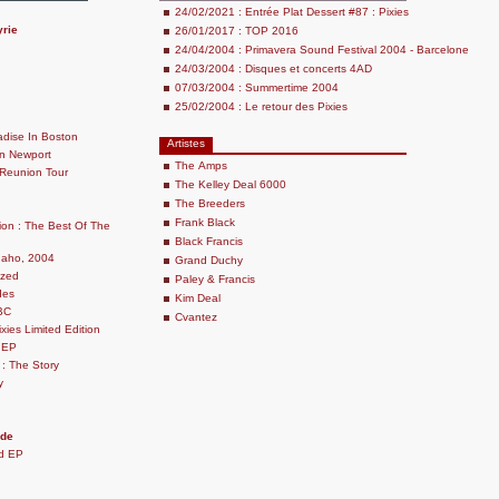
24/02/2021 : Entrée Plat Dessert #87 : Pixies
yrie
26/01/2017 : TOP 2016
24/04/2004 : Primavera Sound Festival 2004 - Barcelone
24/03/2004 : Disques et concerts 4AD
07/03/2004 : Summertime 2004
25/02/2004 : Le retour des Pixies
adise In Boston
Artistes
In Newport
The Amps
 Reunion Tour
The Kelley Deal 6000
The Breeders
Frank Black
ion : The Best Of The
Black Francis
Idaho, 2004
Grand Duchy
ized
Paley & Francis
des
Kim Deal
BBC
Cvantez
xies Limited Edition
 EP
: The Story
y
nde
d EP