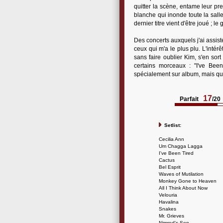
quitter la scène, entame leur pre
blanche qui inonde toute la salle
dernier titre vient d'être joué ;
Des concerts auxquels j'ai assisté
ceux qui m'a le plus plu. L'intérê
sans faire oublier Kim, s'en sor
certains morceaux : "I've Bee
spécialement sur album, mais qui 
17
Parfait
/20
Setlist:
Cecilia Ann
Um Chagga Lagga
I've Been Tired
Cactus
Bel Esprit
Waves of Mutilation
Monkey Gone to Heaven
All I Think About Now
Velouria
Havalina
Snakes
Mr. Grieves
Nimrod's Son