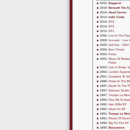
2022:
Doggerel
2019:
Beneath The E
2016:
Head Carrier
2014:
Indie Cindy
2014:
EP3
2014:
EP2
2013:
EP1
2006:
Live At The Par
2006:
Acoustic : Live 
2005:
Sell Out : 2004
2004:
Bam Thwok
2004:
Pixies
2004:
Wave Of Mutilat
Pixies
2004:
Live In Boise, 
2004:
London Supers
2001:
Complete 'B' Si
1998:
Pixies At The 
1997:
Death To The Pi
1997:
Debaser Studio
1997:
Trompe La Mort 
1994:
Give Me Ecstas
1992:
Alec Eiffel EP
1992:
Head On EP
1991:
Trompe Le Mo
1991:
Planet Of Soun
1990:
Dig For Fire EP
1990:
Bossanova