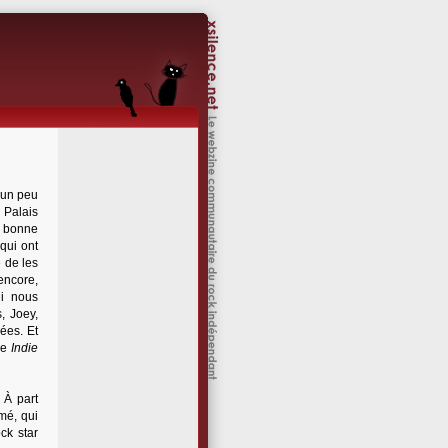
'un peu
 Palais
s bonne
 qui ont
e de les
encore,
ui nous
, Joey,
ées. Et
ble
Indie
 À part
mé, qui
ock star