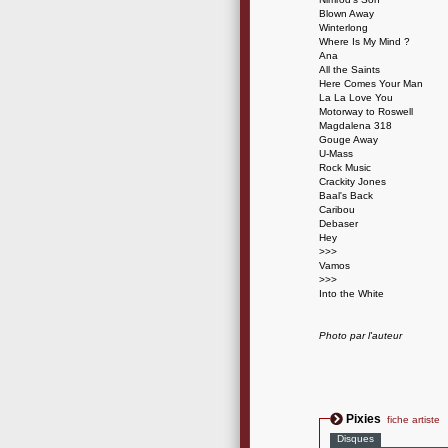
Blown Away
Winterlong
Where Is My Mind ?
Ana
All the Saints
Here Comes Your Man
La La Love You
Motorway to Roswell
Magdalena 318
Gouge Away
U-Mass
Rock Music
Crackity Jones
Baal's Back
Caribou
Debaser
Hey
>>>
Vamos
>>>
Into the White
Photo par l'auteur
Pixies
fiche artiste
Disques