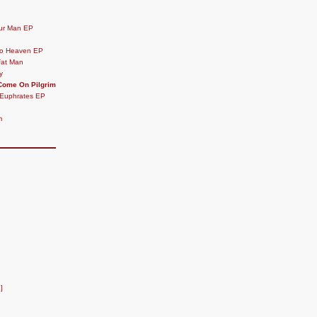
ur Man EP
o Heaven EP
Fat Man
y
Come On Pilgrim
r Euphrates EP
m
]