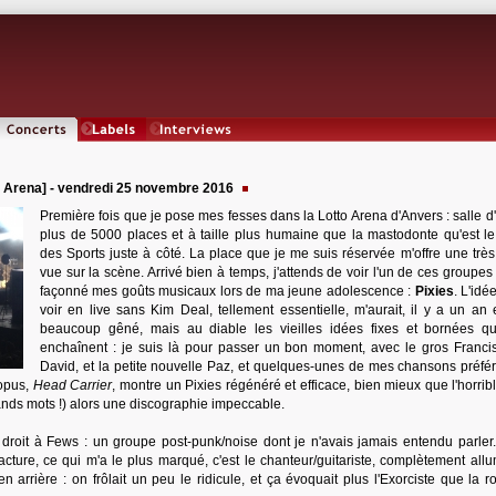
Concerts
Labels
Interviews
o Arena] - vendredi 25 novembre 2016
Première fois que je pose mes fesses dans la Lotto Arena d'Anvers : salle d
plus de 5000 places et à taille plus humaine que la mastodonte qu'est le
des Sports juste à côté. La place que je me suis réservée m'offre une trè
vue sur la scène. Arrivé bien à temps, j'attends de voir l'un de ces groupes
façonné mes goûts musicaux lors de ma jeune adolescence :
Pixies
. L'idé
voir en live sans Kim Deal, tellement essentielle, m'aurait, il y a un an 
beaucoup gêné, mais au diable les vieilles idées fixes et bornées q
enchaînent : je suis là pour passer un bon moment, avec le gros Francis
David, et la petite nouvelle Paz, et quelques-unes de mes chansons préfér
 opus,
Head Carrier
, montre un Pixies régénéré et efficace, bien mieux que l'horri
rands mots !) alors une discographie impeccable.
droit à Fews : un groupe post-punk/noise dont je n'avais jamais entendu parler.
ture, ce qui m'a le plus marqué, c'est le chanteur/guitariste, complètement allu
en arrière : on frôlait un peu le ridicule, et ça évoquait plus l'Exorciste que la r