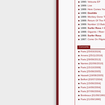
1990:
Velouria EP
1989:
Live
1989:
Here Comes Yo
1989:
Doolittle
1989:
Monkey Gone T
1989:
Return Of The 
1989:
Number 13 Bab
1988:
Surfer Rosa + 
1988:
Gigantic / Rive
1988:
Surfer Rosa
1987:
Come On Pilgri
Concerts
Paris [25/03/2024]
Anvers [25/11/2016]
Paris [29/09/2013]
Nantes [02/06/2010]
Paris [15/10/2009]
Paris [25/08/2005]
Hasselt [19/08/2005]
Belfort [03/07/2004]
Paris [15/06/2004]
Paris [14/06/2004]
Paris [07/06/2004]
Bordeaux [01/06/1991
Paris [21/09/1990]