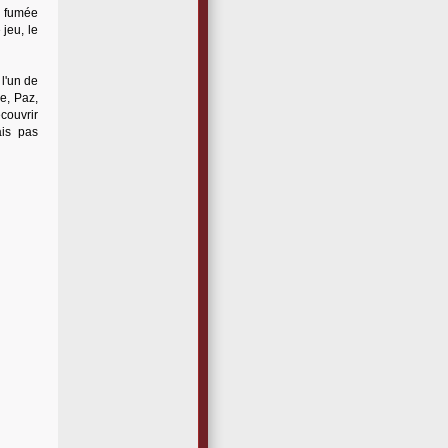
ne fumée
 jeu, le
 l'un de
le, Paz,
couvrir
ais pas