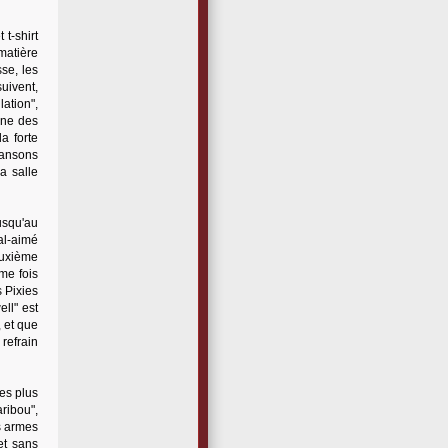
t-shirt
matière
se, les
suivent,
ation",
une des
a forte
hansons
a salle
jusqu'au
al-aimé
euxième
me fois
s Pixies
ll" est
 et que
 refrain
les plus
aribou",
es armes
et sans