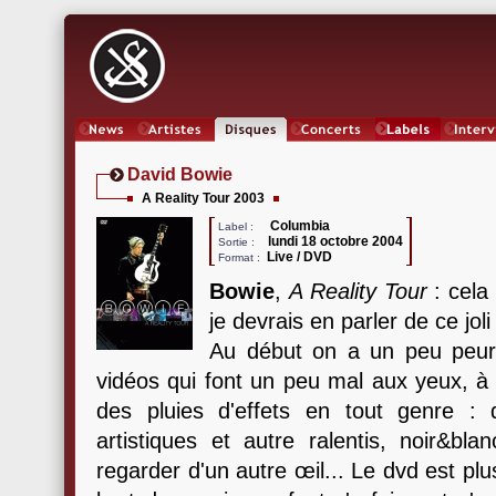
News
Artistes
Oeuvres
Concerts
Labels
Inter
David Bowie
A Reality Tour 2003
Columbia
Label :
lundi 18 octobre 2004
Sortie :
Live / DVD
Format :
Bowie
,
A Reality Tour
: cela
je devrais en parler de ce joli 
Au début on a un peu peur 
vidéos qui font un peu mal aux yeux, à 
des pluies d'effets en tout genre : 
artistiques et autre ralentis, noir&bla
regarder d'un autre œil... Le dvd est pl