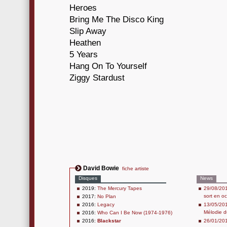
Heroes
Bring Me The Disco King
Slip Away
Heathen
5 Years
Hang On To Yourself
Ziggy Stardust
David Bowie
fiche artiste
Disques
News
2019:
The Mercury Tapes
29/08/201
sort en o
2017:
No Plan
2016:
Legacy
13/05/201
Mélodie 
2016:
Who Can I Be Now (1974-1976)
2016:
Blackstar
26/01/20