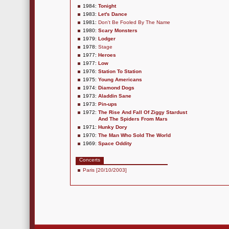
1984:
Tonight
1983:
Let's Dance
1981:
Don't Be Fooled By The Name
1980:
Scary Monsters
1979:
Lodger
1978:
Stage
1977:
Heroes
1977:
Low
1976:
Station To Station
1975:
Young Americans
1974:
Diamond Dogs
1973:
Aladdin Sane
1973:
Pin-ups
1972:
The Rise And Fall Of Ziggy Stardust
And The Spiders From Mars
1971:
Hunky Dory
1970:
The Man Who Sold The World
1969:
Space Oddity
Concerts
Paris [20/10/2003]