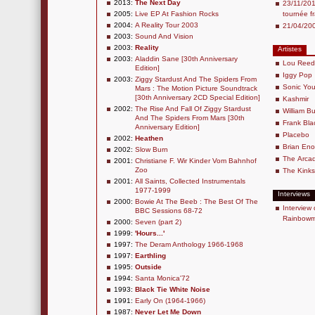
2013:
The Next Day
23/11/201
2005:
Live EP At Fashion Rocks
tournée f
2004:
A Reality Tour 2003
21/04/200
2003:
Sound And Vision
2003:
Reality
Artistes
2003:
Aladdin Sane [30th Anniversary
Lou Reed
Edition]
Iggy Pop
2003:
Ziggy Stardust And The Spiders From
Sonic You
Mars : The Motion Picture Soundtrack
[30th Anniversary 2CD Special Edition]
Kashmir
2002:
The Rise And Fall Of Ziggy Stardust
William B
And The Spiders From Mars [30th
Frank Bla
Anniversary Edition]
Placebo
2002:
Heathen
Brian Eno
2002:
Slow Burn
The Arcad
2001:
Christiane F. Wir Kinder Vom Bahnhof
Zoo
The Kinks
2001:
All Saints, Collected Instrumentals
1977-1999
Interviews
2000:
Bowie At The Beeb : The Best Of The
Interview 
BBC Sessions 68-72
Rainbowma
2000:
Seven (part 2)
1999:
'Hours...'
1997:
The Deram Anthology 1966-1968
1997:
Earthling
1995:
Outside
1994:
Santa Monica'72
1993:
Black Tie White Noise
1991:
Early On (1964-1966)
1987:
Never Let Me Down