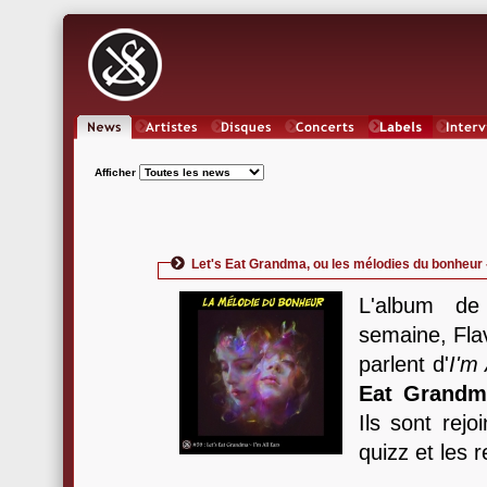
News
Artistes
Oeuvres
Concerts
Labels
Inter
Afficher
Let's Eat Grandma, ou les mélodies du bonheu
L'album de
semaine, Fla
parlent d'
I'm 
Eat Grandm
Ils sont rej
quizz et les