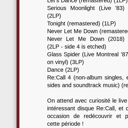
Let’s Dance (remastered) (1LP)
Serious Moonlight (Live ’83) 
(2LP)
Tonight (remastered) (1LP)
Never Let Me Down (remastere
Never Let Me Down (2018) (p
(2LP - side 4 is etched)
Glass Spider (Live Montreal ’87
on vinyl) (3LP)
Dance (2LP)
Re:Call 4 (non-album singles, e
sides and soundtrack music) (r
On attend avec curiosité le live
intéressant disque Re:Call, et 
occasion de redécouvrir et p
cette période !