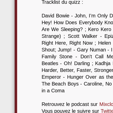
Tracklist du quizz :
David Bowie - John, I'm Only Da
Hey! How Does Everybody Kno
Are We Sleeping? ; Kero Kero 
Strange) ; Scott Walker - Epiz
Right Here, Right Now ; Helen 
Shout; Jump! - Gary Numan - I 
Family Stone - Don't Call M
Beatles - Oh! Darling ; Kadhja 
Harder, Better, Faster, Strong
Emperor - Hunger Over as the
The Beach Boys - Caroline, No ;
in a Coma
Retrouvez le podcast sur
Mixcl
Vous pouvez le suivre sur
Twitt