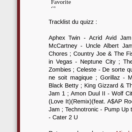
Tracklist du quizz :
Aphex Twin - Acrid Avid Jam
McCartney - Uncle Albert Jam
Chores ; Country Joe & The Fi
in Vegas - Neptune City ; Th
Zombies ; Celeste - De sorte qu
ne soit magique ; Gorillaz -
Black Betty ; King Gizzard & T
Jam 1 ; Amon Duul II - Wolf Ci
(Love It)(Remix)(feat. A$AP Ro
Jam ; Technotronic - Pump Up t
- Cater 2 U