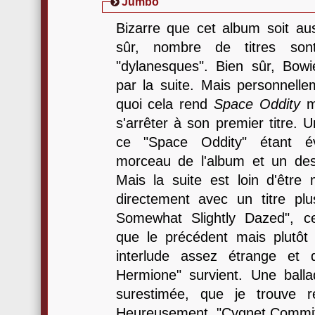
Jumbo
Bizarre que cet album soit aus
sûr, nombre de titres sont
"dylanesques". Bien sûr, Bow
par la suite. Mais personnelle
quoi cela rend
Space Oddity
mé
s'arrêter à son premier titre. 
ce "Space Oddity" étant év
morceau de l'album et un de
Mais la suite est loin d'êtr
directement avec un titre pl
Somewhat Slightly Dazed", ce
que le précédent mais plutôt
interlude assez étrange et d
Hermione" survient. Une bal
surestimée, que je trouve r
Heureusement, "Cygnet Committe