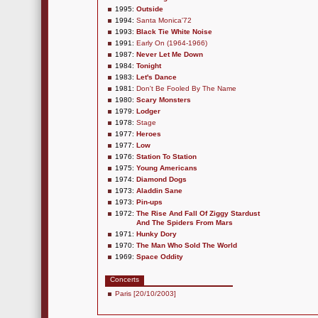
1995:
Outside
1994:
Santa Monica'72
1993:
Black Tie White Noise
1991:
Early On (1964-1966)
1987:
Never Let Me Down
1984:
Tonight
1983:
Let's Dance
1981:
Don't Be Fooled By The Name
1980:
Scary Monsters
1979:
Lodger
1978:
Stage
1977:
Heroes
1977:
Low
1976:
Station To Station
1975:
Young Americans
1974:
Diamond Dogs
1973:
Aladdin Sane
1973:
Pin-ups
1972:
The Rise And Fall Of Ziggy Stardust
And The Spiders From Mars
1971:
Hunky Dory
1970:
The Man Who Sold The World
1969:
Space Oddity
Concerts
Paris [20/10/2003]