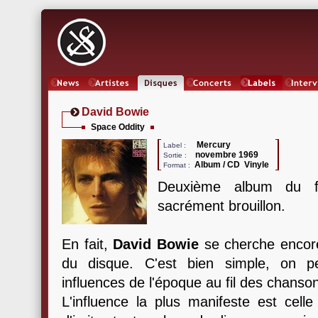
News
Artistes
Oeuvres
Concerts
Labels
Inter
David Bowie
Space Oddity
Mercury
Label :
novembre 1969
Sortie :
Album / CD Vinyle
Format :
Deuxième album du f
sacrément brouillon.
En fait,
David Bowie
se cherche encore
du disque. C'est bien simple, on p
influences de l'époque au fil des chanson
L'influence la plus manifeste est cel