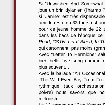
Si "Unwashed And Somewhat S
joue un brin dylanien (l'harmo 
si "Janine" est très dispensable
ami, le reste du 33 tours est un
pour ce jeune homme de 22 a
dans les bacs de l'époque ce
Road
,
CS&N
,
Let It Bleed
,
In Th
qui cartonnent, pas moins (gra
Avec "Letter To Hermione" salu
bien belle love song comme o
plus souvent...
Avec la ballade "An Occasional
"The Wild Eyed Boy From Free
rythmique (aux orchestratio
poivre) nous savons que no
mélodiste.