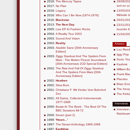
2019:
The Mercury Tapes
29/08/201
sort en o
2017:
No Plan
2016:
Legacy
13/05/201
Mélodie 
2016:
Who Can I Be Now (1974-1976)
2016:
Blackstar
26/01/20
2013:
The Next Day
23/11/201
2005:
Live EP At Fashion Rocks
tournée f
2004:
A Reality Tour 2003
21/04/200
2003:
Sound And Vision
2003:
Reality
Artistes
2003:
Aladdin Sane [30th Anniversary
Lou Reed
Edition]
Iggy Pop
2003:
Ziggy Stardust And The Spiders From
Sonic You
Mars : The Motion Picture Soundtrack
[30th Anniversary 2CD Special Edition]
Kashmir
2002:
The Rise And Fall Of Ziggy Stardust
William B
And The Spiders From Mars [30th
Frank Bla
Anniversary Edition]
Placebo
2002:
Heathen
Brian Eno
2002:
Slow Burn
The Arcad
2001:
Christiane F. Wir Kinder Vom Bahnhof
Zoo
The Kinks
2001:
All Saints, Collected Instrumentals
1977-1999
Interviews
2000:
Bowie At The Beeb : The Best Of The
Interview 
BBC Sessions 68-72
Rainbowma
2000:
Seven (part 2)
1999:
'Hours...'
1997:
The Deram Anthology 1966-1968
1997:
Earthling