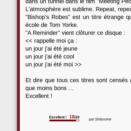
dans un tunnel dans le film "Meeting Peo
L'atmosphère est sublime. Repeat, repea
"Bishop's Robes" est un titre étrange qu
école de Tom Yorke.
"A Reminder" vient clôturer ce disque :
<< rappelle moi ça :
un jour j'ai été jeune
un jour j'ai été cool
un jour j'ai été moi >>
Et dire que tous ces titres sont censés 
que moins bons ...
Excellent !
18
Excellent !
/20
par
Shiboome