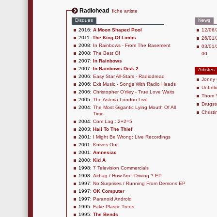
Radiohead
fiche artiste
Disques
News
2016:
A Moon Shaped Pool
12/06/
2011:
The King Of Limbs
26/01/
2008:
In Rainbows - From The Basement
03/01/
2008:
The Best Of
00
2007:
In Rainbows
2007:
In Rainbows Disk 2
Artistes
2006:
Easy Star All-Stars - Radiodread
Jonny
2006:
Exit Music - Songs With Radio Heads
Unbeli
2006:
Christopher O'riley - True Love Waits
Thom 
2005:
The Astoria London Live
Drugst
2004:
The Most Gigantic Lying Mouth Of All
Christi
Time
2004:
Com Lag : 2+2=5
2003:
Hail To The Thief
2001:
I Might Be Wrong: Live Recordings
2001:
Knives Out
2001:
Amnesiac
2000:
Kid A
1998:
7 Television Commercials
1998:
Airbag / How Am I Driving ? EP
1997:
No Surprises / Running From Demons EP
1997:
OK Computer
1997:
Paranoid Android
1995:
Fake Plastic Trees
1995:
The Bends