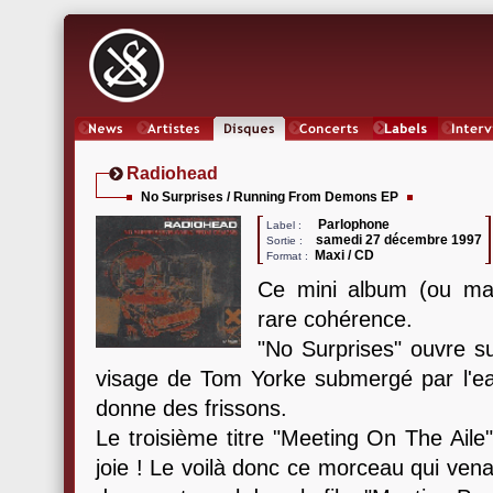
News
Artistes
Oeuvres
Concerts
Labels
Inter
Radiohead
No Surprises / Running From Demons EP
Parlophone
Label :
samedi 27 décembre 1997
Sortie :
Maxi / CD
Format :
Ce mini album (ou max
rare cohérence.
"No Surprises" ouvre su
visage de Tom Yorke submergé par l'
donne des frissons.
Le troisième titre "Meeting On The Aile"
joie ! Le voilà donc ce morceau qui ve