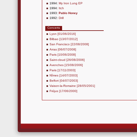
1994:
My Iron Lung EP
1994:
Itch
1993:
Pablo Honey
1992:
Drill
Concerts
Lyon [01/06/2016]
Bilbao [13/07/2012]
San Francisco [22/08/2008]
Arras [06/07/2008]
Paris [10/06/2008]
Saint-cloud [26/08/2006]
Avenches [15/08/2006]
Paris [17/11/2003]
Nîmes [14/07/2003]
Belfort [04/07/2003]
Vaison-la-Romaine [28/05/2001]
Fréjus [17/06/2000]