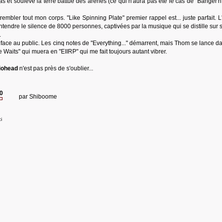
as et soulève la terre battue des arènes (ce qui n'aura pas été le cas de "Banger'n
trembler tout mon corps. "Like Spinning Plate" premier rappel est... juste parfait. 
ntendre le silence de 8000 personnes, captivées par la musique qui se distille sur 
.
face au public. Les cinq notes de "Everything..." démarrent, mais Thom se lance d
 Waits" qui muera en "EIIRP" qui me fait toujours autant vibrer.
iohead
n'est pas près de s'oublier...
20
par
Shiboome
i