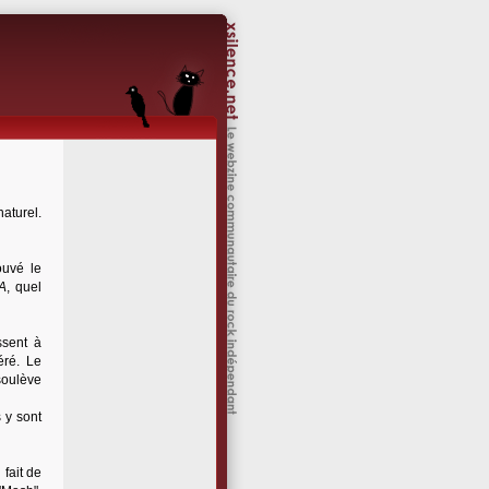
aturel.
ouvé le
 A
, quel
ssent à
éré. Le
soulève
 y sont
fait de