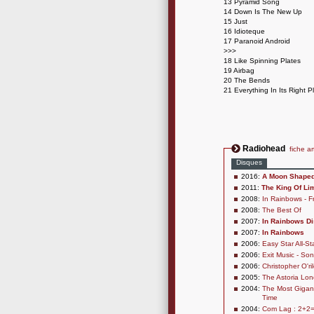
13 Pyramid Song
14 Down Is The New Up
15 Just
16 Idioteque
17 Paranoid Android
>>>
18 Like Spinning Plates
19 Airbag
20 The Bends
21 Everything In Its Right P
Radiohead
fiche ar
Disques
2016:
A Moon Shaped
2011:
The King Of Li
2008:
In Rainbows - 
2008:
The Best Of
2007:
In Rainbows Di
2007:
In Rainbows
2006:
Easy Star All-St
2006:
Exit Music - So
2006:
Christopher O'ri
2005:
The Astoria Lon
2004:
The Most Gigant
Time
2004:
Com Lag : 2+2