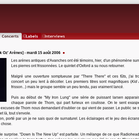
Concerts
Labels
Interviews
 Oz' Arènes] - mardi 15 août 2006
Les arènes antiques d'Avanches ont été témoins, hier, d'un phénomène surn
Les pierres ont frissonnées. Le quintet d'Oxford a su nous retourner.
Malgré une ouverture somptueuse par "There There" et ces fûts, j'ai tr
concert un peu lent à décoller. Les premiers titres sont magnifiques (
Kid
frisson...) mais le groupe semble un peu tendu, pas vraiment lancé.
Puis au début de "My Iron Lung" une série de puissant larsen apparai
chaque parole de Thom, qui part furieux en coulisse. On le sent exasp
 excuses de Thom nous demandant d'oublier ce qui vient de passer. Le public se 
 là, tout s'envole.
en, porté par un je ne sais quoi de surnaturel. Les éclairages et le jeu des écrans
 chose.
ne de surprise. "Down Is The New Up" est parfaite. Un mélange de ce que Radiohead 