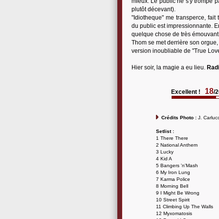
mieux. Le public ne s'y trompe p
plutôt décevant).
"Idiotheque" me transperce, fait 
du public est impressionnante. E
quelque chose de très émouvant
Thom se met derrière son orgue, 
version inoubliable de "True Love
Hier soir, la magie a eu lieu.
Rad
18
Excellent !
/
Crédits Photo :
J. Carlucc
Setlist :
1 There There
2 National Anthem
3 Lucky
4 Kid A
5 Bangers 'n'Mash
6 My Iron Lung
7 Karma Police
8 Morning Bell
9 I Might Be Wrong
10 Street Spirit
11 Climbing Up The Walls
12 Myxomatosis