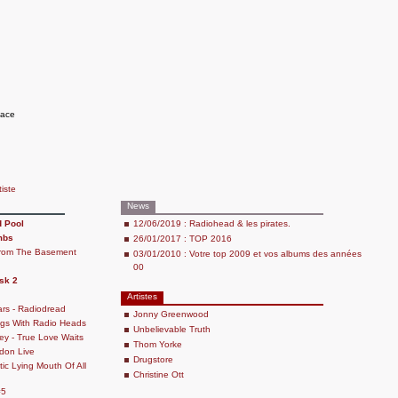
lace
tiste
News
 Pool
12/06/2019 : Radiohead & les pirates.
mbs
26/01/2017 : TOP 2016
From The Basement
03/01/2010 : Votre top 2009 et vos albums des années
00
sk 2
Artistes
ars - Radiodread
Jonny Greenwood
ngs With Radio Heads
Unbelievable Truth
ley - True Love Waits
Thom Yorke
don Live
Drugstore
ic Lying Mouth Of All
Christine Ott
=5