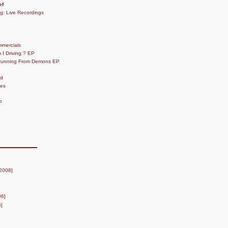
ef
g: Live Recordings
mmercials
 I Driving ? EP
 Running From Demons EP
id
ees
P
/2008]
06]
]