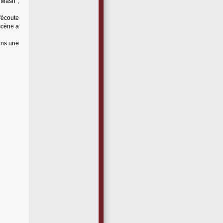
'Mash",
L'écoute
scène a
ans une