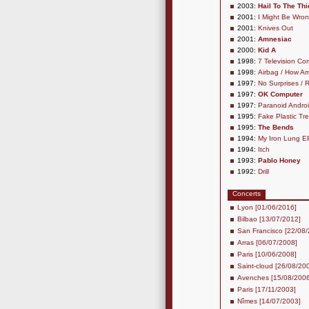
2003:
Hail To The Thi
2001:
I Might Be Wron
2001:
Knives Out
2001:
Amnesiac
2000:
Kid A
1998:
7 Television Co
1998:
Airbag / How Am
1997:
No Surprises /
1997:
OK Computer
1997:
Paranoid Andro
1995:
Fake Plastic Tr
1995:
The Bends
1994:
My Iron Lung E
1994:
Itch
1993:
Pablo Honey
1992:
Drill
Concerts
Lyon [01/06/2016]
Bilbao [13/07/2012]
San Francisco [22/08
Arras [06/07/2008]
Paris [10/06/2008]
Saint-cloud [26/08/20
Avenches [15/08/2006
Paris [17/11/2003]
Nîmes [14/07/2003]