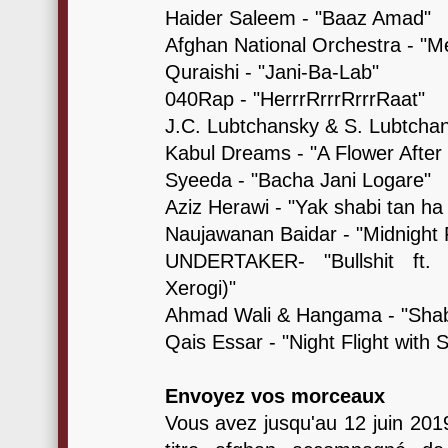
Haider Saleem - "Baaz Amad"
Afghan National Orchestra - "Me
Quraishi - "Jani-Ba-Lab"
040Rap - "HerrrRrrrRrrrRaat"
J.C. Lubtchansky & S. Lubtcha
Kabul Dreams - "A Flower After
Syeeda - "Bacha Jani Logare"
Aziz Herawi - "Yak shabi tan ha 
Naujawanan Baidar - "Midnight 
UNDERTAKER- "Bullshit ft. 
Xerogi)"
Ahmad Wali & Hangama - "Sha
Qais Essar - "Night Flight with
Envoyez vos morceaux
Vous avez jusqu'au 12 juin 201