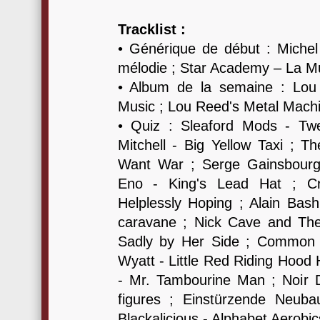
Tracklist :
• Générique de début : Michel
mélodie ; Star Academy – La M
• Album de la semaine : Lou
Music ; Lou Reed's Metal Machi
• Quiz : Sleaford Mods - Tw
Mitchell - Big Yellow Taxi ; 
Want War ; Serge Gainsbourg 
Eno - King's Lead Hat ; Cr
Helplessly Hoping ; Alain Bas
caravane ; Nick Cave and Th
Sadly by Her Side ; Common
Wyatt - Little Red Riding Hood 
- Mr. Tambourine Man ; Noir 
figures ; Einstürzende Neu
Blackalicious - Alphabet Aerobic