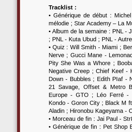
Tracklist :
• Générique de début : Michel
mélodie ; Star Academy – La M
• Album de la semaine : PNL - 
; PNL - Kuta Ubud ; PNL - Aut
• Quiz : Will Smith - Miami ; B
Nerve ; Gucci Mane - Lemonade
Pity She Was a Whore ; Booba
Negative Creep ; Chief Keef - 
Down - Bubbles ; Edith PIaf - N
21 Savage, Offset & Metro B
Europe - GTO ; Léo Ferré - Il
Kondo - Goron City ; Black M f
Aladin ; Hironobu Kageyama -
• Morceau de fin : Jai Paul - S
• Générique de fin : Pet Shop 