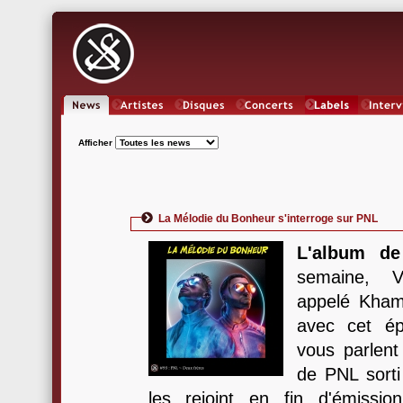
News
Artistes
Oeuvres
Concerts
Labels
Inter
Afficher
La Mélodie du Bonheur s'interroge sur PNL
L'album de
semaine, V
appelé Khams
avec cet é
vous parlent
de PNL sorti 
les rejoint en fin d'émissi