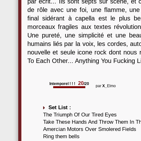
par écrit... Ils sont septs sur scène, e
de rôle avec une foi, une flamme, un
final sidérant à capella est le plus b
morceaux fragiles aux textes révolutio
Une pureté, une simplicité et une be
humains liés par la voix, les cordes, a
nouvelle et seule icone rock dont nous 
To Each Other... Anything You Fucking Li
20
Intemporel ! ! !
/20
par
X_
Elmo
Set List :
The Triumph Of Our Tired Eyes
Take These Hands And Throw Them In Th
Amercian Motors Over Smolered Fields
Ring them bells