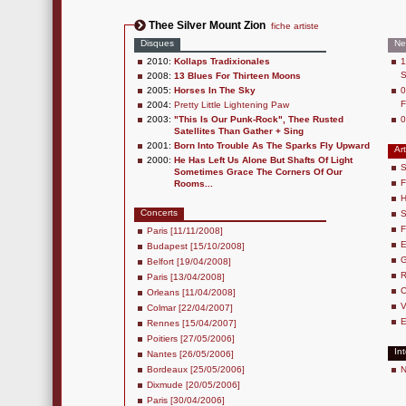
Thee Silver Mount Zion
fiche artiste
Disques
Ne
2010:
Kollaps Tradixionales
1
S
2008:
13 Blues For Thirteen Moons
2005:
Horses In The Sky
0
F
2004:
Pretty Little Lightening Paw
2003:
"This Is Our Punk-Rock", Thee Rusted
0
Satellites Than Gather + Sing
2001:
Born Into Trouble As The Sparks Fly Upward
Art
2000:
He Has Left Us Alone But Shafts Of Light
S
Sometimes Grace The Corners Of Our
F
Rooms...
H
Concerts
S
F
Paris [11/11/2008]
E
Budapest [15/10/2008]
G
Belfort [19/04/2008]
R
Paris [13/04/2008]
C
Orleans [11/04/2008]
V
Colmar [22/04/2007]
E
Rennes [15/04/2007]
Poitiers [27/05/2006]
In
Nantes [26/05/2006]
Bordeaux [25/05/2006]
N
Dixmude [20/05/2006]
Paris [30/04/2006]