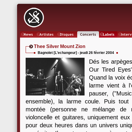
News
Artistes
Oeuvres
Concerts
Labels
Inter
Thee Silver Mount Zion
Bagnolet [L'echangeur] - jeudi 26 février 2004
Dés les arpèges
Our Tired Eyes",
Quand la voix éc
larme vient à l
pauser, ("Musi
ensemble), la larme coule. Puis tout
montée (personne ne mélange de ma
violoncelle et guitares, uniquement eux
pour deux heures dans un univers uniqu