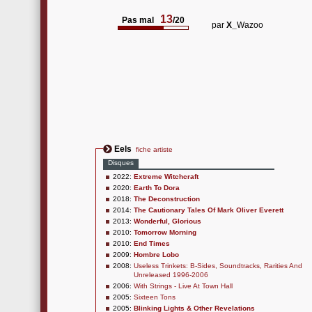
13
Pas mal
/20
par
X_
Wazoo
Eels
fiche artiste
Disques
2022:
Extreme Witchcraft
2020:
Earth To Dora
2018:
The Deconstruction
2014:
The Cautionary Tales Of Mark Oliver Everett
2013:
Wonderful, Glorious
2010:
Tomorrow Morning
2010:
End Times
2009:
Hombre Lobo
2008:
Useless Trinkets: B-Sides, Soundtracks, Rarities And
Unreleased 1996-2006
2006:
With Strings - Live At Town Hall
2005:
Sixteen Tons
2005:
Blinking Lights & Other Revelations