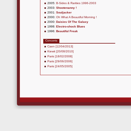
2005:
B-Sides & Rarities 1996-2003
2003:
Shootenanny !
2001:
Souljacker
2000:
Oh What A Beautiful Morning !
2000:
Daisies Of The Galaxy
1998:
Electro-shock Blues
1996:
Beautiful Freak
Concerts
Caen [12/04/2013]
Kiewit [20/08/2010]
Paris [18/02/2008]
Paris [29/06/2006]
Paris [24/05/2005]