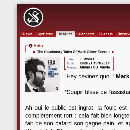
News
Artistes
Oeuvres
Concerts
Labels
Inter
Eels
The Cautionary Tales Of Mark Oliver Everett
E Works
Label :
lundi 21 avril 2014
Sortie :
Album / CD Vinyle
Format :
"Hey devinez quoi !
Mark
*Soupir blasé de l'assist
Ah oui le public est ingrat, la foule es
complètement tort : cela fait bien long
fait de son cafard son gagne-pain, et 